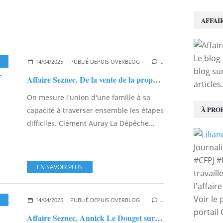
AFFAI
Le blog 
14/04/2025
PUBLIÉ DEPUIS OVERBLOG
…
blog sur
Affaire Seznec. De la vente de la propriété Quémeneur de Traou-Nez....
articles.
On mesure l'union d'une famille à sa
À PRO
capacité à traverser ensemble les étapes
difficiles. Clément Auray La Dépêche...
Journal
#CFPJ #
EN SAVOIR PLUS
travaill
l'affair
Voir le 
,
CHARLES-VICTOR HERVÉ
,
TRAOU NEZ
14/04/2025
PUBLIÉ DEPUIS OVERBLOG
…
portail
Affaire Seznec. Annick Le Douget sur et autour de la piste de Plourivo…