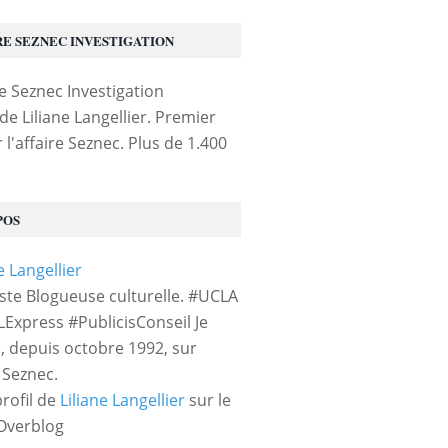
RE SEZNEC INVESTIGATION
de Liliane Langellier. Premier
 l'affaire Seznec. Plus de 1.400
POS
iste Blogueuse culturelle. #UCLA
LExpress #PublicisConseil Je
e, depuis octobre 1992, sur
e Seznec.
profil de
Liliane Langellier
sur le
 Overblog