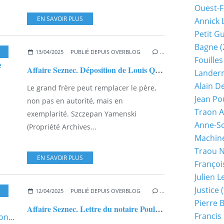
Ouest-F
EN SAVOIR PLUS
Annick 
Petit G
Bagne
(
13/04/2025
PUBLIÉ DEPUIS OVERBLOG
…
Fouilles
Affaire Seznec. Déposition de Louis Quémeneur devant le juge Campion le 6 septembre 1923.
Lander
Alain D
Le grand frère peut remplacer le père,
Jean Po
non pas en autorité, mais en
Traon A
exemplarité. Szczepan Yamenski
Anne-So
(Propriété Archives...
Machine
Traou 
EN SAVOIR PLUS
Françoi
Julien 
Justice
(
,
FRANÇOIS LE HER
12/04/2025
PUBLIÉ DEPUIS OVERBLOG
…
Pierre 
Affaire Seznec. Lettre du notaire Pouliquen au Président de la Chambre des Mises en Accusation...
Francis