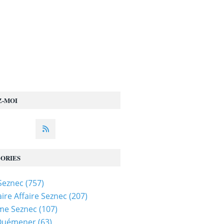
Z-MOI
ORIES
 Seznec
(757)
ire Affaire Seznec
(207)
me Seznec
(107)
 Quémener
(63)