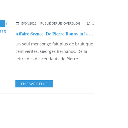
AMILLE QUÉMENER
15/04/2025
PUBLIÉ DEPUIS OVERBLOG
…
Affaire Seznec. De Pierre Bonny in la lettre des descendants de Pierre Quémeneur en janvier 2006...
Un seul mensonge fait plus de bruit que
cent vérités. Georges Bernanos. De la
lettre des descendants de Pierre...
EN SAVOIR PLUS