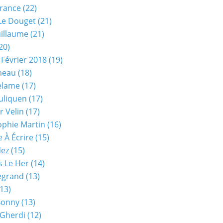
rance
(22)
Le Douget
(21)
uillaume
(21)
20)
 Février 2018
(19)
neau
(18)
elame
(17)
uliquen
(17)
r Velin
(17)
phie Martin
(16)
 À Écrire
(15)
Nez
(15)
s Le Her
(14)
Legrand
(13)
13)
Bonny
(13)
 Gherdi
(12)