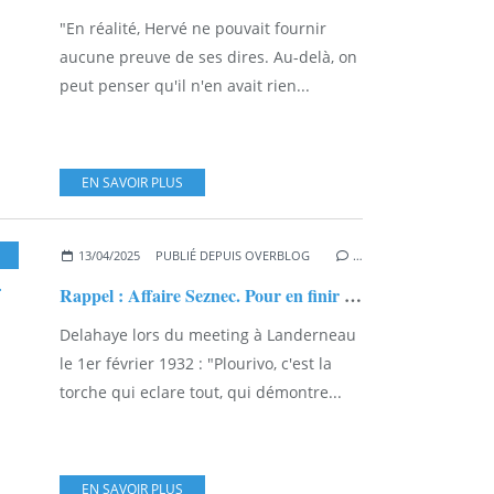
"En réalité, Hervé ne pouvait fournir
aucune preuve de ses dires. Au-delà, on
peut penser qu'il n'en avait rien...
EN SAVOIR PLUS
,
EXCLUSIVITÉS
13/04/2025
PUBLIÉ DEPUIS OVERBLOG
…
Rappel : Affaire Seznec. Pour en finir avec la piste de Traou-Nez...
Delahaye lors du meeting à Landerneau
le 1er février 1932 : "Plourivo, c'est la
torche qui eclare tout, qui démontre...
EN SAVOIR PLUS