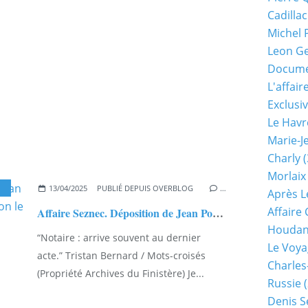
Cadillac
Michel 
Leon G
Documen
L'affair
Exclusiv
Le Havr
Marie-J
Charly
(
Morlaix
13/04/2025
PUBLIÉ DEPUIS OVERBLOG
…
Après L
Affaire
Affaire Seznec. Déposition de Jean Pouliquen devant le juge Campion le 1er septembre 1923.
Houda
“Notaire : arrive souvent au dernier
Le Voya
acte.” Tristan Bernard / Mots-croisés
Charles
(Propriété Archives du Finistère) Je...
Russie
(
Denis S