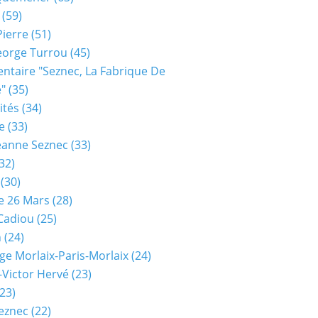
(59)
Pierre
(51)
eorge Turrou
(45)
taire "seznec, La Fabrique De
e"
(35)
ités
(34)
e
(33)
eanne Seznec
(33)
32)
(30)
e 26 Mars
(28)
 Cadiou
(25)
n
(24)
ge Morlaix-Paris-Morlaix
(24)
-Victor Hervé
(23)
23)
eznec
(22)