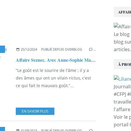
AFFAI
Le blog 
blog sur
articles.
25/12/2024
PUBLIÉ DEPUIS OVERBLOG
…
Affaire Seznec. Avec Anne-Sophie Martin : pour Noël : Pas de trêve dans le mauvais goût..
À PRO
“Le goût est le sourire de l'âme ; il y a
des âmes qui ont un vilain rictus, c'est
ce qui fait le mauvais goût.”...
Journal
#CFPJ #
travaill
l'affair
EN SAVOIR PLUS
Voir le 
portail
,
ANNE-SOPHIE MARTIN
31/08/2023
PUBLIÉ DEPUIS OVERBLOG
…