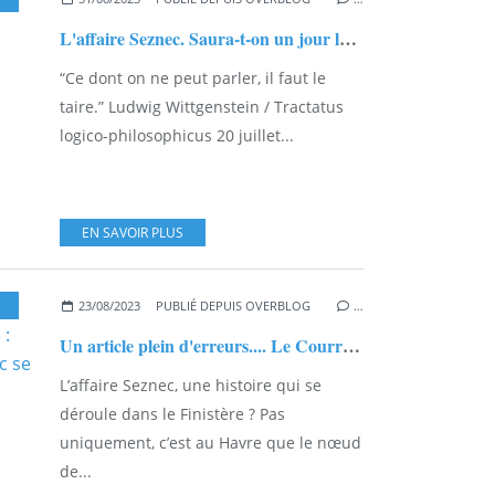
L'affaire Seznec. Saura-t-on un jour la vérité ? Par l'inénarrable Anne-Sophie Martin...
“Ce dont on ne peut parler, il faut le
taire.” Ludwig Wittgenstein / Tractatus
logico-philosophicus 20 juillet...
EN SAVOIR PLUS
,
LE HAVRE
,
ANNE-SOPHIE MARTIN
,
MACHINE À ÉCRIRE
23/08/2023
PUBLIÉ DEPUIS OVERBLOG
…
Un article plein d'erreurs.... Le Courrier Picard du 23 Août 2023 : Les trois clefs du mystère Seznec se trouvaient au Havre…
L’affaire Seznec, une histoire qui se
déroule dans le Finistère ? Pas
uniquement, c’est au Havre que le nœud
de...