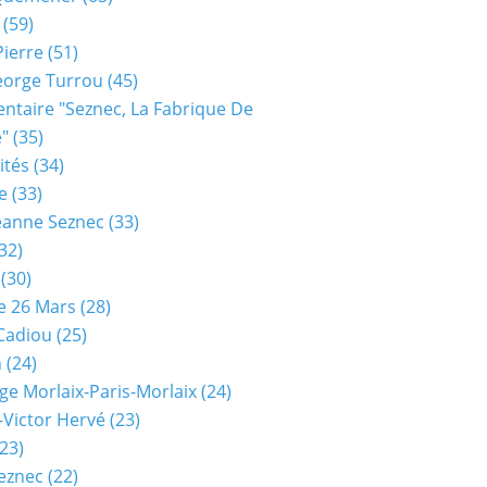
(59)
Pierre
(51)
eorge Turrou
(45)
taire "seznec, La Fabrique De
e"
(35)
ités
(34)
e
(33)
eanne Seznec
(33)
32)
(30)
e 26 Mars
(28)
 Cadiou
(25)
n
(24)
ge Morlaix-Paris-Morlaix
(24)
-Victor Hervé
(23)
23)
eznec
(22)