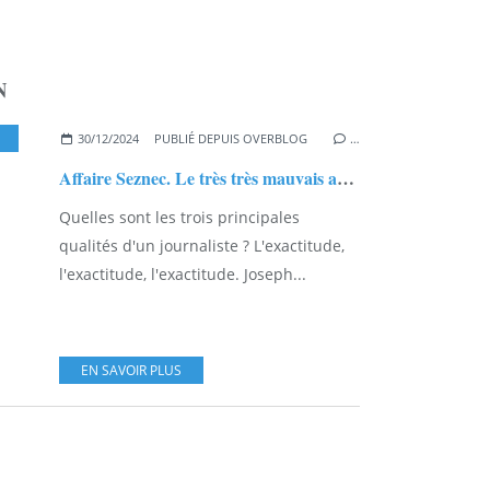
N
30/12/2024
PUBLIÉ DEPUIS OVERBLOG
…
Affaire Seznec. Le très très mauvais article d'Anne Sophie Martin in Affaires Criminelles...
Quelles sont les trois principales
qualités d'un journaliste ? L'exactitude,
l'exactitude, l'exactitude. Joseph...
EN SAVOIR PLUS