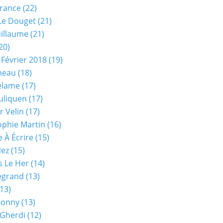
rance
(22)
Le Douget
(21)
uillaume
(21)
20)
 Février 2018
(19)
neau
(18)
elame
(17)
uliquen
(17)
r Velin
(17)
phie Martin
(16)
 À Écrire
(15)
Nez
(15)
s Le Her
(14)
Legrand
(13)
13)
Bonny
(13)
 Gherdi
(12)