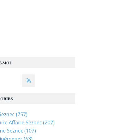
Z-MOI
ORIES
 Seznec
(757)
ire Affaire Seznec
(207)
me Seznec
(107)
 Quémener
(63)