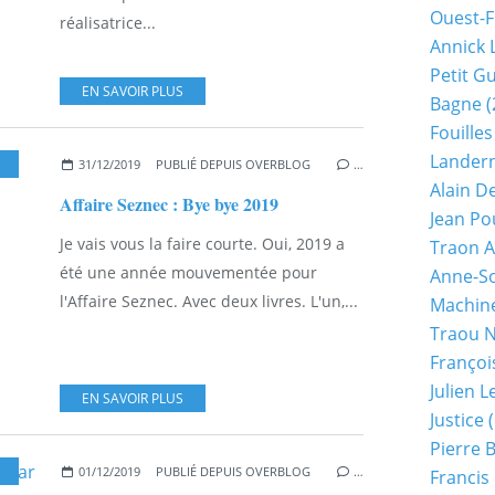
Ouest-F
réalisatrice...
Annick 
Petit G
EN SAVOIR PLUS
Bagne
(
Fouilles
Lander
31/12/2019
PUBLIÉ DEPUIS OVERBLOG
…
Alain D
Affaire Seznec : Bye bye 2019
Jean Po
Je vais vous la faire courte. Oui, 2019 a
Traon A
été une année mouvementée pour
Anne-So
l'Affaire Seznec. Avec deux livres. L'un,...
Machine
Traou 
Françoi
Julien 
EN SAVOIR PLUS
Justice
(
Pierre 
01/12/2019
PUBLIÉ DEPUIS OVERBLOG
…
Francis