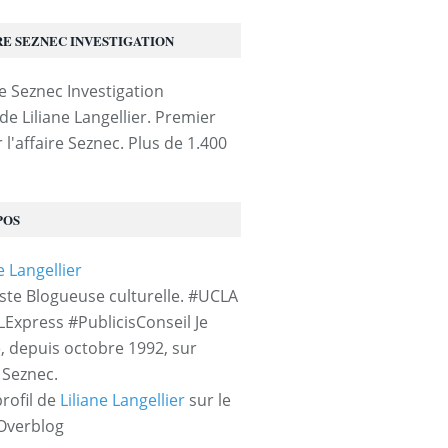
RE SEZNEC INVESTIGATION
de Liliane Langellier. Premier
 l'affaire Seznec. Plus de 1.400
POS
iste Blogueuse culturelle. #UCLA
LExpress #PublicisConseil Je
e, depuis octobre 1992, sur
e Seznec.
profil de
Liliane Langellier
sur le
 Overblog