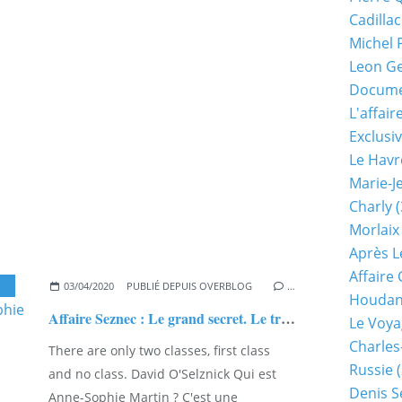
Cadillac
Michel 
Leon G
Documen
L'affair
Exclusiv
Le Havr
Marie-J
Charly
(
Morlaix
Après L
Affaire
03/04/2020
PUBLIÉ DEPUIS OVERBLOG
…
Houda
Affaire Seznec : Le grand secret. Le très mauvais livre d'Anne-Sophie Martin
Le Voya
Charles
There are only two classes, first class
Russie
(
and no class. David O'Selznick Qui est
Denis S
Anne-Sophie Martin ? C'est une