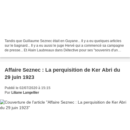
Tandis que Guillaume Seznec était en Guyane... Il y a eu quelques articles
sur le bagnard... Il y a eu aussi le juge Hervé qui a commencé sa campagne
de presse... Et Alain Laubreaux dans Détective pour ses "souvenirs d'un
chien écrasé" de 1933 (lire sur...
Affaire Seznec : La perquisition de Ker Abri du
29 juin 1923
Publié le 02/07/2020 à 15:15
Par
Liliane Langellier