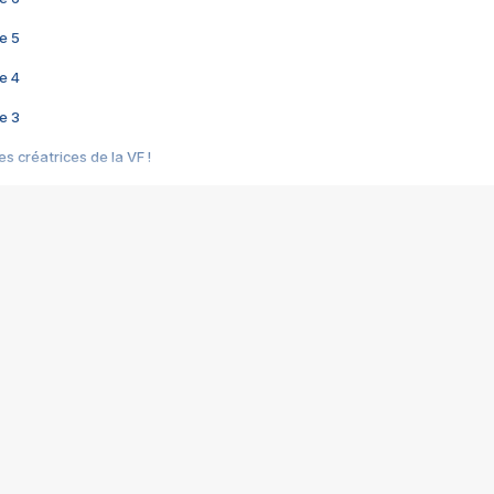
e 5
e 4
e 3
s créatrices de la VF !
e 2
e 1
e Mektoub My Love arrive enfin ! Rencontre avec Shaïn Boumedine et Sal
i : après Toni en famille
elle réalise le bouleversant Dites lui que je l'aime
ais ! Rencontre autour de Vie privée de Rebecca Zlotowski
 de Marguerite, Grave... Rencontre avec Ella Rumpf
 Les Rêveurs, un film intime sur la santé mentale