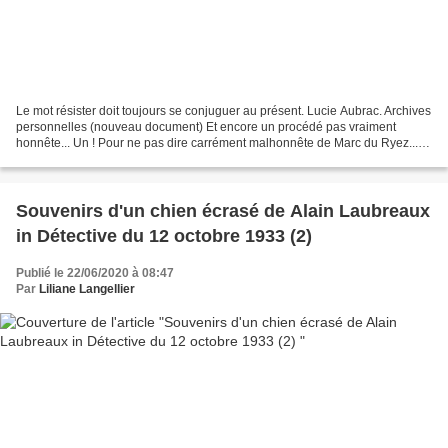
Le mot résister doit toujours se conjuguer au présent. Lucie Aubrac. Archives
personnelles (nouveau document) Et encore un procédé pas vraiment
honnête... Un ! Pour ne pas dire carrément malhonnête de Marc du Ryez...
Sur son blog "L'affaire Quémener Seznec"...
Souvenirs d'un chien écrasé de Alain Laubreaux
in Détective du 12 octobre 1933 (2)
Publié le 22/06/2020 à 08:47
Par
Liliane Langellier