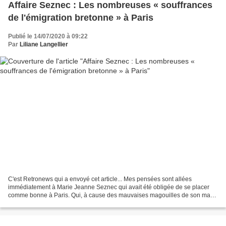
Affaire Seznec : Les nombreuses « souffrances
de l'émigration bretonne » à Paris
Publié le 14/07/2020 à 09:22
Par
Liliane Langellier
C'est Retronews qui a envoyé cet article... Mes pensées sont allées
immédiatement à Marie Jeanne Seznec qui avait été obligée de se placer
comme bonne à Paris. Qui, à cause des mauvaises magouilles de son mari
Guillaume Seznec a tout perdu... Et qui était...