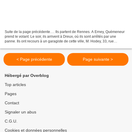
Suite de la page précédente…. Ils partent de Rennes. A Erney, Quémeneur
prend le volant. Le soir, ils arrivent à Dreux, où ils sont arrêtés par une
panne. Ils ont recours à un garagiste de cette ville, M. Hodey, 33, rue
d'Orfeuille. A huit heures, ils...
< Page précédente
Page suivante >
Hébergé par Overblog
Top articles
Pages
Contact
Signaler un abus
C.G.U.
Cookies et données personnelles