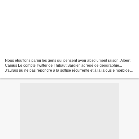
Nous étouffons parmi les gens qui pensent avoir absolument raison. Albert
Camus Le compte Twitter de Thibaut Sardier, agrégé de géographie...
J'aurais pu ne pas répondre à la sottise récurrente et à la jalousie morbide
de Loïc de Nantois, alias Skeptikos....