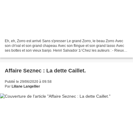
Eh, eh, Zorro est arrivé Sans s'presser Le grand Zorro, le beau Zorro Avec
son ch'val et son grand chapeau Avec son flingue et son grand lasso Avec
ses bottes et son vieux banjo. Henri Salvador 1/ Chez les auteurs : - Rieux
Nédelec (Seznec innocent......
Affaire Seznec : La dette Caillet.
Publié le 29/06/2020 à 09:58
Par
Liliane Langellier