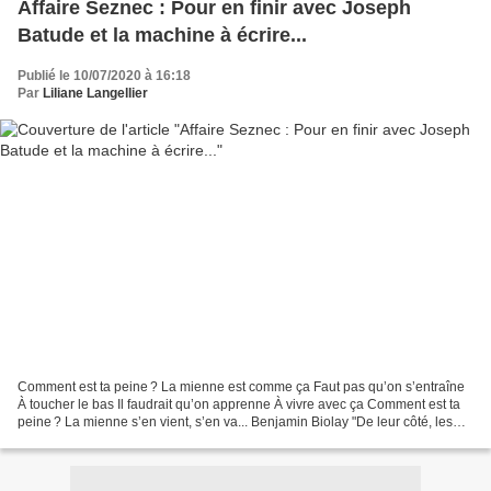
Affaire Seznec : Pour en finir avec Joseph
Batude et la machine à écrire...
Publié le 10/07/2020 à 16:18
Par
Liliane Langellier
Comment est ta peine ? La mienne est comme ça Faut pas qu’on s’entraîne
À toucher le bas Il faudrait qu’on apprenne À vivre avec ça Comment est ta
peine ? La mienne s’en vient, s’en va... Benjamin Biolay "De leur côté, les
journalistes locaux et les envoyés...