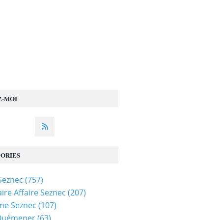
Z-MOI
ORIES
 Seznec
(757)
ire Affaire Seznec
(207)
me Seznec
(107)
 Quémener
(63)