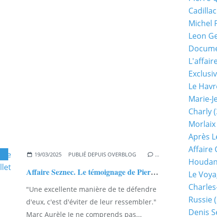
Cadillac
Michel 
Leon G
Documen
L'affair
Exclusiv
Le Havr
Marie-J
Charly
(
Morlaix
Après L
Affaire
19/03/2025
PUBLIÉ DEPUIS OVERBLOG
…
Houda
Affaire Seznec. Le témoignage de Pierre Malpot sur Qui ? du 13 juillet 1948..
Le Voya
Charles
"Une excellente manière de te défendre
Russie
(
d'eux, c'est d'éviter de leur ressembler."
Denis S
Marc Aurèle Je ne comprends pas...