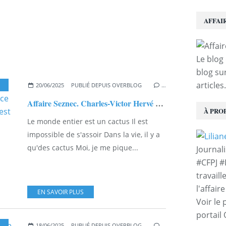
AFFAI
Le blog 
blog sur
articles.
20/06/2025
PUBLIÉ DEPUIS OVERBLOG
…
Affaire Seznec. Charles-Victor Hervé responsable dans le service de contre-espionnage pour l'ouest de la France...
À PRO
Le monde entier est un cactus Il est
impossible de s'assoir Dans la vie, il y a
qu'des cactus Moi, je me pique...
Journal
#CFPJ #
travaill
l'affair
EN SAVOIR PLUS
Voir le 
portail
,
EXCLUSIVITÉS
18/06/2025
PUBLIÉ DEPUIS OVERBLOG
…