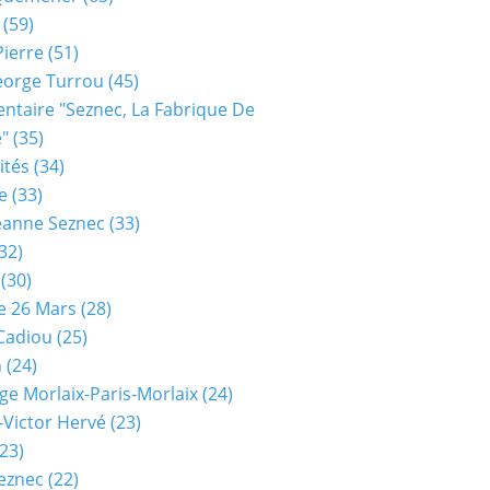
(59)
Pierre
(51)
eorge Turrou
(45)
taire "seznec, La Fabrique De
e"
(35)
ités
(34)
e
(33)
eanne Seznec
(33)
32)
(30)
e 26 Mars
(28)
 Cadiou
(25)
n
(24)
ge Morlaix-Paris-Morlaix
(24)
-Victor Hervé
(23)
23)
eznec
(22)