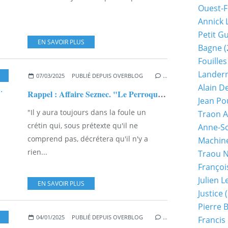
Ouest-F
Annick 
Petit G
EN SAVOIR PLUS
Bagne
(
Fouilles
Lander
,
CHARLES-VICTOR HERVÉ
,
PLOUARET
07/03/2025
PUBLIÉ DEPUIS OVERBLOG
…
Alain D
Rappel : Affaire Seznec. "Le Perroquet-Vert"de Saint Brieuc...
Jean Po
"Il y aura toujours dans la foule un
Traon A
crétin qui, sous prétexte qu'il ne
Anne-So
comprend pas, décrétera qu'il n'y a
Machine
rien...
Traou 
Françoi
Julien 
EN SAVOIR PLUS
Justice
(
Pierre 
,
CHARLES-VICTOR HERVÉ
04/01/2025
PUBLIÉ DEPUIS OVERBLOG
…
Francis