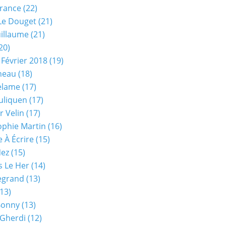
rance
(22)
Le Douget
(21)
uillaume
(21)
20)
 Février 2018
(19)
neau
(18)
elame
(17)
uliquen
(17)
r Velin
(17)
phie Martin
(16)
 À Écrire
(15)
Nez
(15)
s Le Her
(14)
Legrand
(13)
13)
Bonny
(13)
 Gherdi
(12)