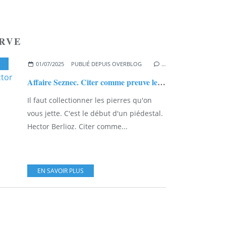
RVE
,
HOUDAN
01/07/2025
PUBLIÉ DEPUIS OVERBLOG
…
Affaire Seznec. Citer comme preuve les délires de Charles Victor Hervé dans L'Intransigeant du 4 juillet 1933.......
Il faut collectionner les pierres qu'on
vous jette. C'est le début d'un piédestal.
Hector Berlioz. Citer comme...
EN SAVOIR PLUS