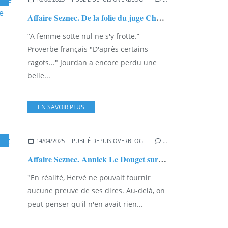
Affaire Seznec. De la folie du juge Charles Victor Hervé et de Sainte Thérèse de Lisieux...
“A femme sotte nul ne s'y frotte.”
Proverbe français "D'après certains
ragots..." Jourdan a encore perdu une
belle...
EN SAVOIR PLUS
,
CHARLES-VICTOR HERVÉ
,
TRAOU NEZ
14/04/2025
PUBLIÉ DEPUIS OVERBLOG
…
Affaire Seznec. Annick Le Douget sur et autour de la piste de Plourivo…
"En réalité, Hervé ne pouvait fournir
aucune preuve de ses dires. Au-delà, on
peut penser qu'il n'en avait rien...