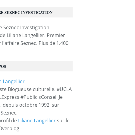
RE SEZNEC INVESTIGATION
de Liliane Langellier. Premier
 l'affaire Seznec. Plus de 1.400
POS
iste Blogueuse culturelle. #UCLA
LExpress #PublicisConseil Je
e, depuis octobre 1992, sur
e Seznec.
profil de
Liliane Langellier
sur le
 Overblog