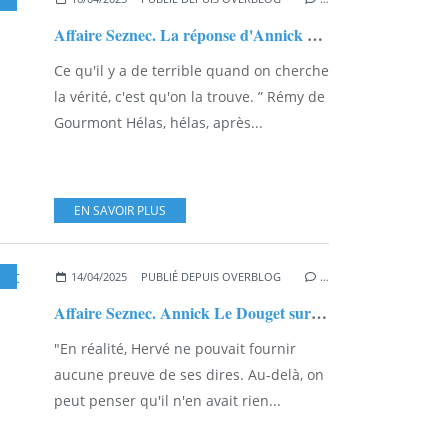
Affaire Seznec. La réponse d'Annick Le Douget sur Francis Bolloc'h...
Ce qu'il y a de terrible quand on cherche
la vérité, c'est qu'on la trouve. ” Rémy de
Gourmont Hélas, hélas, après...
EN SAVOIR PLUS
,
CHARLES-VICTOR HERVÉ
,
TRAOU NEZ
14/04/2025
PUBLIÉ DEPUIS OVERBLOG
…
Affaire Seznec. Annick Le Douget sur et autour de la piste de Plourivo…
"En réalité, Hervé ne pouvait fournir
aucune preuve de ses dires. Au-delà, on
peut penser qu'il n'en avait rien...