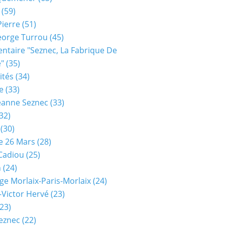
(59)
Pierre
(51)
eorge Turrou
(45)
taire "seznec, La Fabrique De
e"
(35)
ités
(34)
e
(33)
eanne Seznec
(33)
32)
(30)
e 26 Mars
(28)
 Cadiou
(25)
n
(24)
ge Morlaix-Paris-Morlaix
(24)
-Victor Hervé
(23)
23)
eznec
(22)