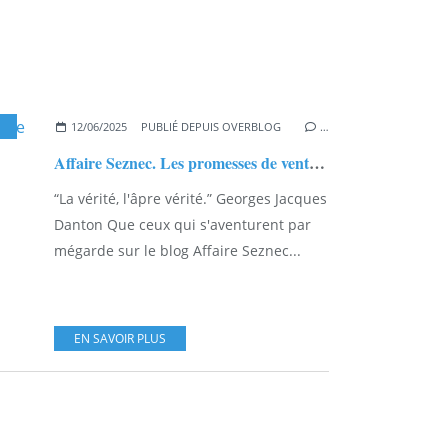
S PROMESSES DE VENTE
,
ANNICK LE DOUGET
12/06/2025
PUBLIÉ DEPUIS OVERBLOG
…
Affaire Seznec. Les promesses de vente. Réponses d'Annick Le Douget.
“La vérité, l'âpre vérité.” Georges Jacques
Danton Que ceux qui s'aventurent par
mégarde sur le blog Affaire Seznec...
EN SAVOIR PLUS