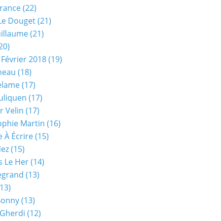
rance
(22)
Le Douget
(21)
uillaume
(21)
20)
 Février 2018
(19)
neau
(18)
elame
(17)
uliquen
(17)
r Velin
(17)
phie Martin
(16)
 À Écrire
(15)
Nez
(15)
s Le Her
(14)
Legrand
(13)
13)
Bonny
(13)
 Gherdi
(12)