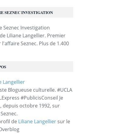
RE SEZNEC INVESTIGATION
de Liliane Langellier. Premier
 l'affaire Seznec. Plus de 1.400
POS
iste Blogueuse culturelle. #UCLA
LExpress #PublicisConseil Je
e, depuis octobre 1992, sur
e Seznec.
profil de
Liliane Langellier
sur le
 Overblog