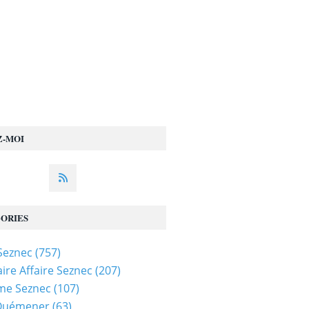
Z-MOI
ORIES
 Seznec
(757)
ire Affaire Seznec
(207)
me Seznec
(107)
 Quémener
(63)