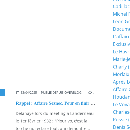
Cadillac
Michel 
Leon G
Documen
L'affair
Exclusiv
Le Havr
Marie-J
Charly
(
Morlaix
Après L
Affaire
,
EXCLUSIVITÉS
13/04/2025
PUBLIÉ DEPUIS OVERBLOG
…
Houda
Rappel : Affaire Seznec. Pour en finir avec la piste de Traou-Nez...
Le Voya
Charles
Delahaye lors du meeting à Landerneau
Russie
(
le 1er février 1932 : "Plourivo, c'est la
Denis S
torche qui eclare tout, qui démontre...