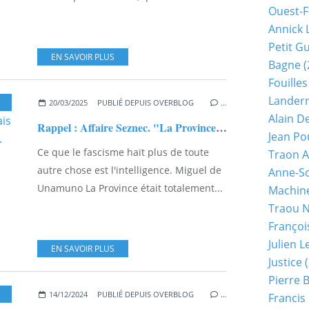
Ouest-F
Annick 
Petit G
EN SAVOIR PLUS
Bagne
(
Fouilles
Lander
,
ANNICK LE DOUGET
,
MICHEL PIERRE
20/03/2025
PUBLIÉ DEPUIS OVERBLOG
…
Alain D
Rappel : Affaire Seznec. "La Province" l'hebdomadaire rennais antisémite et anti-maconnique...
Jean Po
Ce que le fascisme haït plus de toute
Traon A
autre chose est l'intelligence. Miguel de
Anne-So
Unamuno La Province était totalement...
Machine
Traou 
Françoi
Julien 
EN SAVOIR PLUS
Justice
(
Pierre 
14/12/2024
PUBLIÉ DEPUIS OVERBLOG
…
Francis