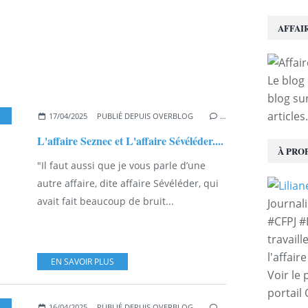
AFFAI
Le blog 
blog sur
articles.
17/04/2025
PUBLIÉ DEPUIS OVERBLOG
…
L'affaire Seznec et L'affaire Sévéléder....
À PRO
"Il faut aussi que je vous parle d’une
autre affaire, dite affaire Sévéléder, qui
avait fait beaucoup de bruit...
Journal
#CFPJ #
travaill
l'affair
EN SAVOIR PLUS
Voir le 
portail
,
ANNICK LE DOUGET
16/04/2025
PUBLIÉ DEPUIS OVERBLOG
…