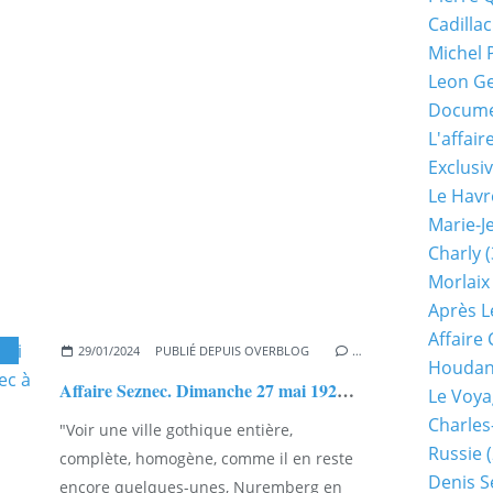
Cadillac
Michel 
Leon G
Documen
L'affair
Exclusiv
Le Havr
Marie-J
Charly
(
Morlaix
Après L
Affaire
29/01/2024
PUBLIÉ DEPUIS OVERBLOG
…
Houda
Affaire Seznec. Dimanche 27 mai 1923. Le stay de Guillaume Seznec à Vitré.
Le Voya
Charles
"Voir une ville gothique entière,
Russie
(
complète, homogène, comme il en reste
Denis S
encore quelques-unes, Nuremberg en