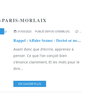
-PARIS-MORLAIX
E VOYAGE MORLAIX-PARIS-MORLAIX
01/03/2025
PUBLIÉ DEPUIS OVERBLOG
…
Rappel : Affaire Seznec : Dectot or not Dectot ?
Avant donc que d'écrire, apprenez à
penser. Ce que l'on conçoit bien
s'énonce clairement, Et les mots pour le
dire...
EN SAVOIR PLUS