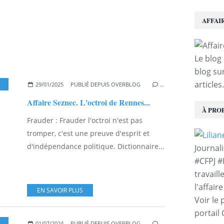
AFFAI
Le blog 
blog sur
articles.
,
RENNES
29/01/2025
PUBLIÉ DEPUIS OVERBLOG
…
Affaire Seznec. L'octroi de Rennes...
À PRO
Frauder : Frauder l'octroi n'est pas
tromper, c'est une preuve d'esprit et
d'indépendance politique. Dictionnaire...
Journal
#CFPJ #
travaill
l'affair
EN SAVOIR PLUS
Voir le 
portail
01/07/2024
PUBLIÉ DEPUIS OVERBLOG
…