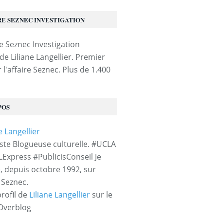
RE SEZNEC INVESTIGATION
de Liliane Langellier. Premier
 l'affaire Seznec. Plus de 1.400
POS
iste Blogueuse culturelle. #UCLA
LExpress #PublicisConseil Je
e, depuis octobre 1992, sur
e Seznec.
profil de
Liliane Langellier
sur le
 Overblog