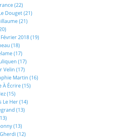
rance
(22)
Le Douget
(21)
uillaume
(21)
20)
 Février 2018
(19)
neau
(18)
elame
(17)
uliquen
(17)
r Velin
(17)
phie Martin
(16)
 À Écrire
(15)
Nez
(15)
s Le Her
(14)
Legrand
(13)
13)
Bonny
(13)
 Gherdi
(12)