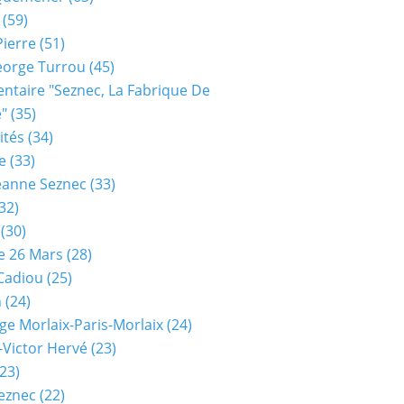
(59)
Pierre
(51)
eorge Turrou
(45)
taire "seznec, La Fabrique De
e"
(35)
ités
(34)
e
(33)
eanne Seznec
(33)
32)
(30)
e 26 Mars
(28)
 Cadiou
(25)
n
(24)
ge Morlaix-Paris-Morlaix
(24)
-Victor Hervé
(23)
23)
eznec
(22)