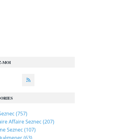
Z-MOI
ORIES
 Seznec
(757)
ire Affaire Seznec
(207)
me Seznec
(107)
 Quémener
(63)