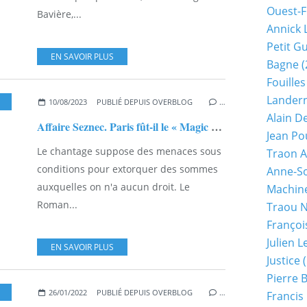
Ouest-F
Bavière,...
Annick 
Petit G
EN SAVOIR PLUS
Bagne
(
Fouilles
Lander
,
LE VOYAGE MORLAIX-PARIS-MORLAIX
10/08/2023
PUBLIÉ DEPUIS OVERBLOG
…
Alain D
Affaire Seznec. Paris fût-il le « Magic City » pour un gay Pierre Quémeneur ???
Jean Po
Le chantage suppose des menaces sous
Traon A
conditions pour extorquer des sommes
Anne-So
auxquelles on n'a aucun droit. Le
Machine
Roman...
Traou 
Françoi
Julien 
EN SAVOIR PLUS
Justice
(
Pierre 
,
CADILLAC
26/01/2022
PUBLIÉ DEPUIS OVERBLOG
…
Francis