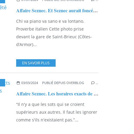
Affaire Seznec. Et Seznec aurait foncé vers Morlaix sans être arrêté pour excès de vitesse ?
Chi va piano va sano e va lontano.
Proverbe italien Cette photo prise
devant la gare de Saint-Brieuc (Côtes-
d’Armor)...
EN SAVOIR PLUS
,
DREUX
03/03/2024
PUBLIÉ DEPUIS OVERBLOG
…
Affaire Seznec. Les horaires exacts de la halte à Dreux vus par Denis Langlois...
“Il n'y a que les sots qui se croient
supérieurs aux autres. Il faut les ignorer
comme s'ils n'existaient pas.”...