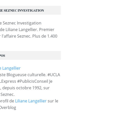
RE SEZNEC INVESTIGATION
de Liliane Langellier. Premier
 l'affaire Seznec. Plus de 1.400
POS
iste Blogueuse culturelle. #UCLA
LExpress #PublicisConseil Je
e, depuis octobre 1992, sur
e Seznec.
profil de
Liliane Langellier
sur le
 Overblog