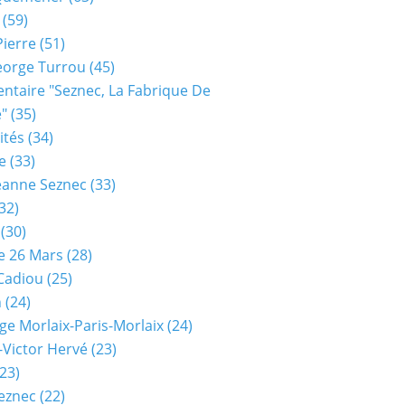
(59)
Pierre
(51)
eorge Turrou
(45)
taire "seznec, La Fabrique De
e"
(35)
ités
(34)
e
(33)
eanne Seznec
(33)
32)
(30)
e 26 Mars
(28)
 Cadiou
(25)
n
(24)
ge Morlaix-Paris-Morlaix
(24)
-Victor Hervé
(23)
23)
eznec
(22)