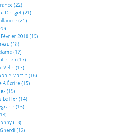
rance
(22)
Le Douget
(21)
uillaume
(21)
20)
 Février 2018
(19)
neau
(18)
elame
(17)
uliquen
(17)
r Velin
(17)
phie Martin
(16)
 À Écrire
(15)
Nez
(15)
s Le Her
(14)
Legrand
(13)
13)
Bonny
(13)
 Gherdi
(12)