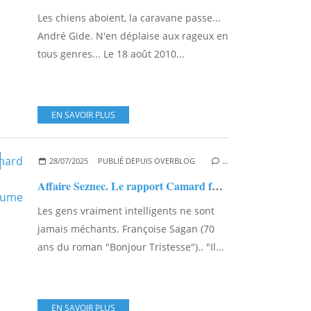
Les chiens aboient, la caravane passe...
André Gide. N'en déplaise aux rageux en
tous genres... Le 18 août 2010...
EN SAVOIR PLUS
28/07/2025
PUBLIÉ DEPUIS OVERBLOG
…
Affaire Seznec. Le rapport Camard fusille la thèse de Claude Bal et réaffirme la culpabilité de Guillaume Seznec...
Les gens vraiment intelligents ne sont
jamais méchants. Françoise Sagan (70
ans du roman "Bonjour Tristesse").. "Il...
EN SAVOIR PLUS