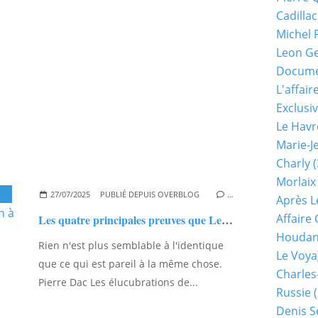
Cadillac
Michel 
Leon G
Documen
L'affair
Exclusiv
Le Havr
Marie-J
Charly
(
Morlaix
,
CENTENAIRE AFFAIRE SEZNEC
27/07/2025
PUBLIÉ DEPUIS OVERBLOG
…
Après L
Affaire
Les quatre principales preuves que Leon George Turrou n'a rien à faire dans l'affaire Seznec...
Houda
Rien n'est plus semblable à l'identique
Le Voya
que ce qui est pareil à la même chose.
Charles
Pierre Dac Les élucubrations de...
Russie
(
Denis S