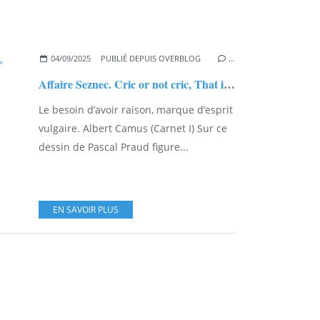
04/09/2025
PUBLIÉ DEPUIS OVERBLOG
…
Affaire Seznec. Cric or not cric, That is the question...
Le besoin d’avoir raison, marque d’esprit
vulgaire. Albert Camus (Carnet I) Sur ce
dessin de Pascal Praud figure...
EN SAVOIR PLUS