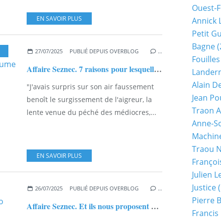
Ouest-F
EN SAVOIR PLUS
Annick 
Petit G
Bagne
(
,
PETIT GUILLAUME
27/07/2025
PUBLIÉ DEPUIS OVERBLOG
…
Fouilles
Affaire Seznec. 7 raisons pour lesquelles la version Petit-Guillaume ne tient pas la route...
Lander
Alain D
"J'avais surpris sur son air faussement
Jean Po
benoît le surgissement de l'aigreur, la
Traon A
lente venue du péché des médiocres,...
Anne-So
Machine
Traou 
EN SAVOIR PLUS
Françoi
Julien 
Justice
(
26/07/2025
PUBLIÉ DEPUIS OVERBLOG
…
Pierre 
Affaire Seznec. Et ils nous proposent quoi comme scénario nos 3 blogueurs ???
Francis