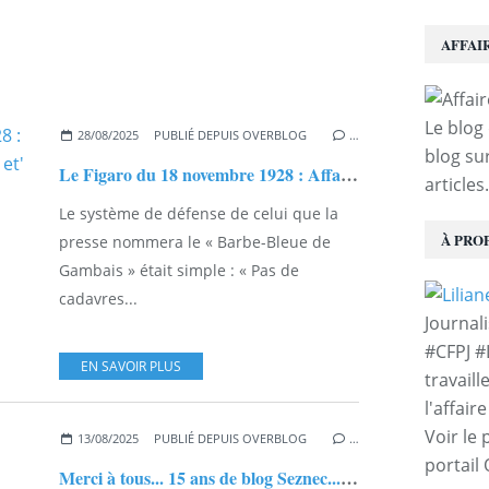
AFFAI
Le blog 
28/08/2025
PUBLIÉ DEPUIS OVERBLOG
…
blog sur
Le Figaro du 18 novembre 1928 : Affaire Seznec. Georges Claretie et' les boues dissolvantes...
articles.
Le système de défense de celui que la
À PRO
presse nommera le « Barbe-Bleue de
Gambais » était simple : « Pas de
cadavres...
Journal
#CFPJ #
EN SAVOIR PLUS
travaill
l'affair
Voir le 
13/08/2025
PUBLIÉ DEPUIS OVERBLOG
…
portail
Merci à tous... 15 ans de blog Seznec... Ça se fête...