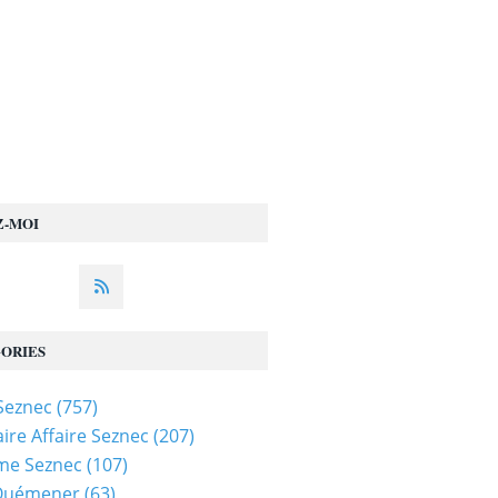
Z-MOI
ORIES
 Seznec
(757)
ire Affaire Seznec
(207)
me Seznec
(107)
 Quémener
(63)