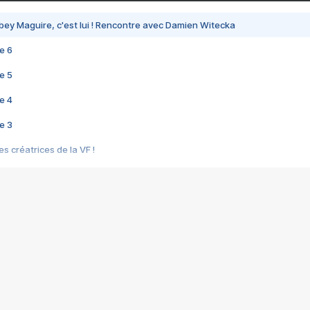
bey Maguire, c'est lui ! Rencontre avec Damien Witecka
e 6
e 5
e 4
e 3
s créatrices de la VF !
e 2
e 1
e Mektoub My Love arrive enfin ! Rencontre avec Shaïn Boumedine et Sal
i : après Toni en famille
elle réalise le bouleversant Dites lui que je l'aime
ais ! Rencontre autour de Vie privée de Rebecca Zlotowski