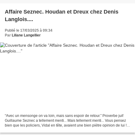
Affaire Seznec. Houdan et Dreux chez Denis
Langlois....
Publié le 17/03/2025 à 09:34
Par
Liliane Langellier
“Avec un mensonge on va loin, mais sans espoir de retour.” Proverbe juif
Guillaume Seznec a tellement menti... Mais tellement menti... Vous pensez
bien que les policiers, Vidal en tête, avaient une bien piètre opinion de lui !
Le pire ayant été atteint...