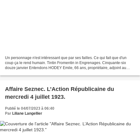
Un personnage n'est intéressant que par ses failles. Ce qui fait que d'un
coup ça le rend humain. Tintin Fromentin in Engrenages. Cinquante-six
douze janvier Entendons HODEY Emile, 66 ans, propriétaire, adjoint au
Maire de Bois-Colombes, demeurant dans...
Affaire Seznec. L’Action Républicaine du
mercredi 4 juillet 1923.
Publié le 04/07/2023 à 06:40
Par
Liliane Langellier