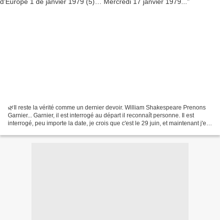
🌿Il reste la vérité comme un dernier devoir. William Shakespeare Prenons
Garnier... Garnier, il est interrogé au départ il reconnaît personne. Il est
interrogé, peu importe la date, je crois que c'est le 29 juin, et maintenant j'en
suis même sûr... Bellemare...