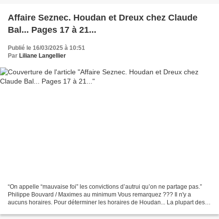
Affaire Seznec. Houdan et Dreux chez Claude
Bal... Pages 17 à 21...
Publié le 16/03/2025 à 10:51
Par
Liliane Langellier
“On appelle “mauvaise foi” les convictions d’autrui qu’on ne partage pas.”
Philippe Bouvard / Maximes au minimum Vous remarquez ??? Il n'y a
aucuns horaires. Pour déterminer les horaires de Houdan... La plupart des
témoins ne donnent pas d'heures précises,...