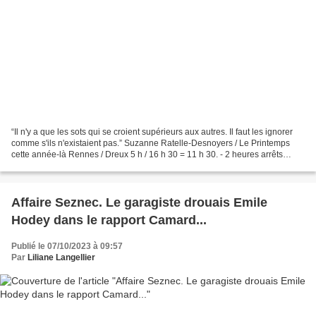
“Il n'y a que les sots qui se croient supérieurs aux autres. Il faut les ignorer
comme s'ils n'existaient pas.” Suzanne Ratelle-Desnoyers / Le Printemps
cette année-là Rennes / Dreux 5 h / 16 h 30 = 11 h 30. - 2 heures arrêts
buffet et petites pauses...
Affaire Seznec. Le garagiste drouais Emile
Hodey dans le rapport Camard...
Publié le 07/10/2023 à 09:57
Par
Liliane Langellier