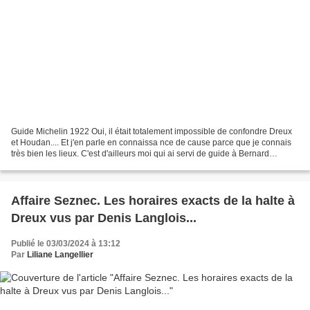
Guide Michelin 1922 Oui, il était totalement impossible de confondre Dreux
et Houdan.... Et j'en parle en connaissa nce de cause parce que je connais
très bien les lieux. C'est d'ailleurs moi qui ai servi de guide à Bernard
Nicolas de TF1 et à Bernez...
Affaire Seznec. Les horaires exacts de la halte à
Dreux vus par Denis Langlois...
Publié le 03/03/2024 à 13:12
Par
Liliane Langellier