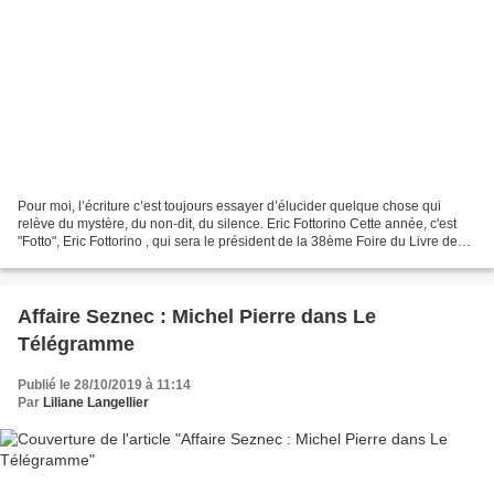
Pour moi, l’écriture c’est toujours essayer d’élucider quelque chose qui
relève du mystère, du non-dit, du silence. Eric Fottorino Cette année, c'est
"Fotto", Eric Fottorino , qui sera le président de la 38ème Foire du Livre de
Brive. Ancien journaliste,...
Affaire Seznec : Michel Pierre dans Le
Télégramme
Publié le 28/10/2019 à 11:14
Par
Liliane Langellier