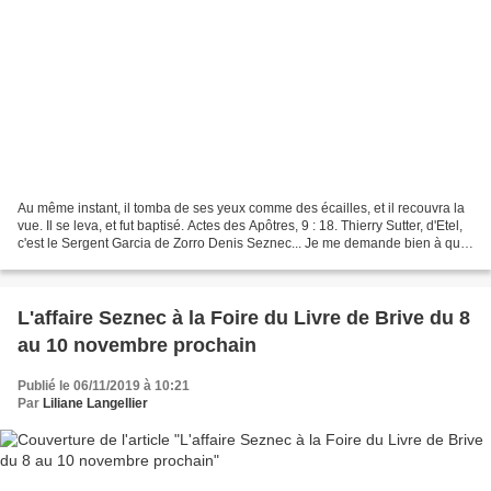
Au même instant, il tomba de ses yeux comme des écailles, et il recouvra la
vue. Il se leva, et fut baptisé. Actes des Apôtres, 9 : 18. Thierry Sutter, d'Etel,
c'est le Sergent Garcia de Zorro Denis Seznec... Je me demande bien à quel
titre Breizh-Info...
L'affaire Seznec à la Foire du Livre de Brive du 8
au 10 novembre prochain
Publié le 06/11/2019 à 10:21
Par
Liliane Langellier