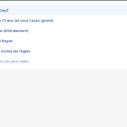
 DayZ
 a 13 ans (et vous l'avez ignoré)
e (littéralement)
im Rayan
 toutes les règles
s les jeux vidéo
us choquant de Rockstar ? - Le scandale BULLY
e plus moche de Steam
du RÊVE tourne au CAUCHEMAR
pendant 8 heures
it… à tort
umiliés par un jeu vidéo