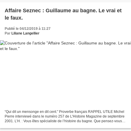
Affaire Seznec : Guillaume au bagne. Le vrai et
le faux.
Publié le 04/12/2019 à 11:27
Par
Liliane Langellier
“Qui dit un mensonge en dit cent.” Proverbe français RAPPEL UTILE Michel
Pierre interviewé dans le numéro 257 de L'Histoire Magazine de septembre
2001. L’H. : Vous êtes spécialiste de l’histoire du bagne. Que pensez-vous
de la manière dont sont rapportées...