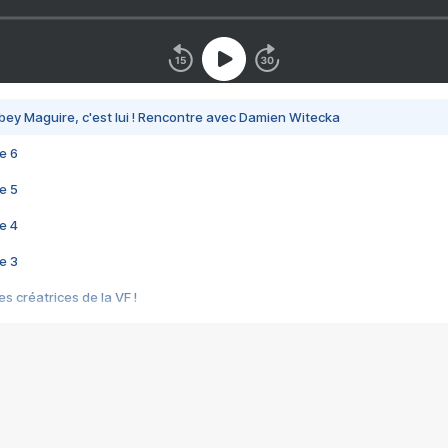
bey Maguire, c'est lui ! Rencontre avec Damien Witecka
e 6
e 5
e 4
e 3
s créatrices de la VF !
e 2
e 1
e Mektoub My Love arrive enfin ! Rencontre avec Shaïn Boumedine et Sal
i : après Toni en famille