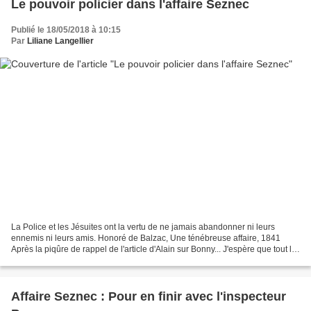
Le pouvoir policier dans l'affaire Seznec
Publié le 18/05/2018 à 10:15
Par
Liliane Langellier
La Police et les Jésuites ont la vertu de ne jamais abandonner ni leurs
ennemis ni leurs amis. Honoré de Balzac, Une ténébreuse affaire, 1841
Après la piqûre de rappel de l'article d'Alain sur Bonny... J'espère que tout le
monde a compris. Les grands,...
Affaire Seznec : Pour en finir avec l'inspecteur