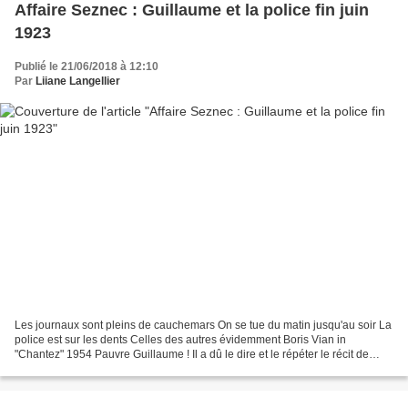
Affaire Seznec : Guillaume et la police fin juin
1923
Publié le 21/06/2018 à 12:10
Par
Liiane Langellier
Les journaux sont pleins de cauchemars On se tue du matin jusqu'au soir La
police est sur les dents Celles des autres évidemment Boris Vian in
"Chantez" 1954 Pauvre Guillaume ! Il a dû le dire et le répéter le récit de
cette aventure... A ne plus savoir...