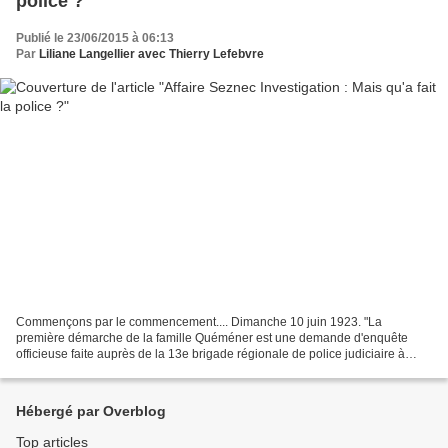
police ?
Publié le 23/06/2015 à 06:13
Par
Liliane Langellier avec Thierry Lefebvre
Commençons par le commencement.... Dimanche 10 juin 1923. "La
première démarche de la famille Quéméner est une demande d'enquête
officieuse faite auprès de la 13e brigade régionale de police judiciaire à
Rennes" in Bernez Rouz en page 93. Les brigades...
Hébergé par Overblog
Top articles