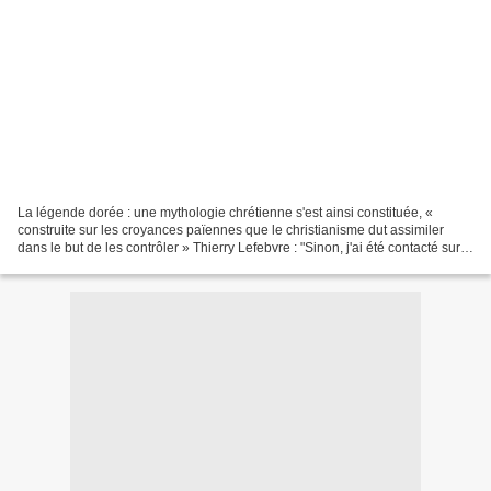
La légende dorée : une mythologie chrétienne s'est ainsi constituée, «
construite sur les croyances païennes que le christianisme dut assimiler
dans le but de les contrôler » Thierry Lefebvre : "Sinon, j'ai été contacté sur
Généanet par une petite fille...