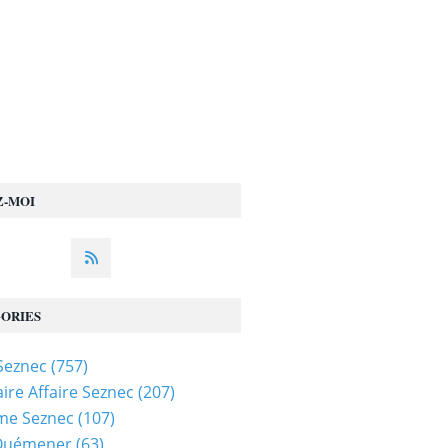
Z-MOI
ORIES
 Seznec
(757)
ire Affaire Seznec
(207)
me Seznec
(107)
 Quémener
(63)