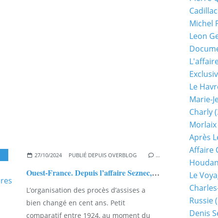
Cadillac
Michel 
Leon G
Documen
L'affair
Exclusiv
Le Havr
Marie-J
Charly
(
Morlaix
Après L
Affaire
,
ANNICK LE DOUGET
27/10/2024
PUBLIÉ DEPUIS OVERBLOG
…
Houda
Ouest-France. Depuis l’affaire Seznec, comment ont évolué les procès d’assises ces cent dernières années
Le Voya
Charles
L’organisation des procès d’assises a
Russie
(
bien changé en cent ans. Petit
Denis S
comparatif entre 1924, au moment du