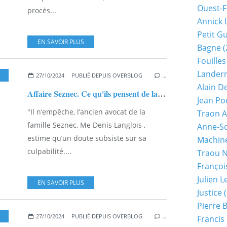
Ouest-F
procès...
Annick 
Petit G
EN SAVOIR PLUS
Bagne
(
Fouilles
Lander
27/10/2024
PUBLIÉ DEPUIS OVERBLOG
…
Alain D
Affaire Seznec. Ce qu'ils pensent de la 15e demande de révision.
Jean Po
"Il n’empêche, l’ancien avocat de la
Traon A
famille Seznec, Me Denis Langlois ,
Anne-So
estime qu’un doute subsiste sur sa
Machine
culpabilité....
Traou 
Françoi
Julien 
EN SAVOIR PLUS
Justice
(
Pierre 
ENTENAIRE AFFAIRE SEZNEC
27/10/2024
PUBLIÉ DEPUIS OVERBLOG
…
Francis