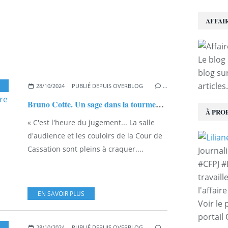
AFFAI
Le blog 
blog sur
articles.
,
DOCUMENTAIRE "SEZNEC, LA FABRIQUE DE L'AFFAIRE"
28/10/2024
PUBLIÉ DEPUIS OVERBLOG
…
Bruno Cotte. Un sage dans la tourmente médiatique de l'affaire Seznec...
À PRO
« C'est l'heure du jugement... La salle
d'audience et les couloirs de la Cour de
Cassation sont pleins à craquer....
Journal
#CFPJ #
travaill
l'affair
EN SAVOIR PLUS
Voir le 
portail
28/10/2024
PUBLIÉ DEPUIS OVERBLOG
…