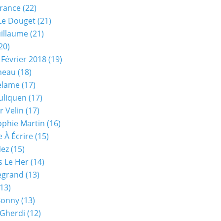
rance
(22)
Le Douget
(21)
uillaume
(21)
20)
 Février 2018
(19)
neau
(18)
elame
(17)
uliquen
(17)
r Velin
(17)
phie Martin
(16)
 À Écrire
(15)
Nez
(15)
s Le Her
(14)
Legrand
(13)
13)
Bonny
(13)
 Gherdi
(12)