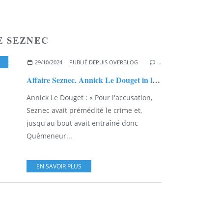
E SEZNEC
,
DOCUMENTAIRE "SEZNEC, LA FABRIQUE DE L'AFFAIRE"
,
ANNICK
29/10/2024
PUBLIÉ DEPUIS OVERBLOG
…
Affaire Seznec. Annick Le Douget in le documentaire "Seznec, la fabrique de l'affaire".
Annick Le Douget : « Pour l'accusation,
Seznec avait prémédité le crime et,
jusqu'au bout avait entraîné donc
Quémeneur...
EN SAVOIR PLUS