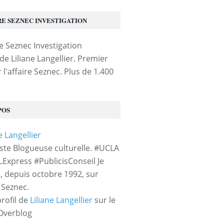
RE SEZNEC INVESTIGATION
de Liliane Langellier. Premier
 l'affaire Seznec. Plus de 1.400
POS
iste Blogueuse culturelle. #UCLA
LExpress #PublicisConseil Je
e, depuis octobre 1992, sur
e Seznec.
profil de
Liliane Langellier
sur le
 Overblog