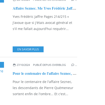
Affaire Seznec. Me Yves Frédéric Jaffré pages 214/215...
Yves Frédéric Jaffre Pages 214/215 «
J'avoue que si j'étais avocat général et
s'il me fallait aujourd'hui requérir...
EN SAVOIR PLUS
,
PIERRE QUÉMENER
,
OLIVIER TALABARDON
27/10/2024
PUBLIÉ DEPUIS OVERBLOG
…
Pour le centenaire de l'affaire Seznec, les descendants de Pierre Quémeneur sortent enfin de l'ombre...
Pour le centenaire de l'affaire Seznec,
les descendants de Pierre Quémeneur
sortent enfin de l'ombre... Et c'est...