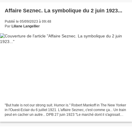
Affaire Seznec. La symbolique du 2 juin 1923...
Publié le 05/09/2023 à 09:48
Par
Liliane Langellier
"But hate is not our strong suit. Humor is." Robert Mankoff in The New Yorker
in l'Ouest-Eclair du 6 juillet 1921. L'affaire Seznec, c'est comme ça... Un train
peut en cacher un autre... DPB 27 juin 1923 "Le marché dont il s'agissait
comprenait cent véhicules,...