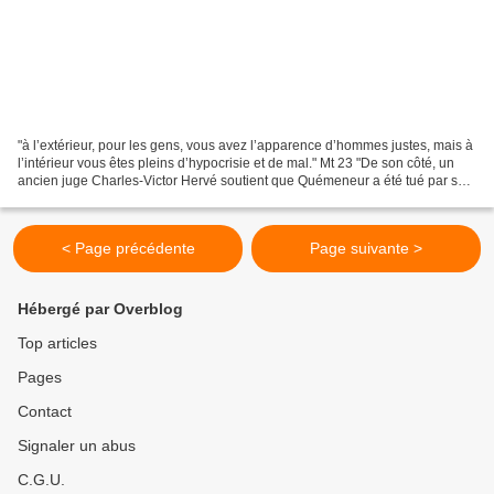
"à l’extérieur, pour les gens, vous avez l’apparence d’hommes justes, mais à
l’intérieur vous êtes pleins d’hypocrisie et de mal." Mt 23 "De son côté, un
ancien juge Charles-Victor Hervé soutient que Quémeneur a été tué par son
frère Louis, dans sa propriété...
< Page précédente
Page suivante >
Hébergé par Overblog
Top articles
Pages
Contact
Signaler un abus
C.G.U.