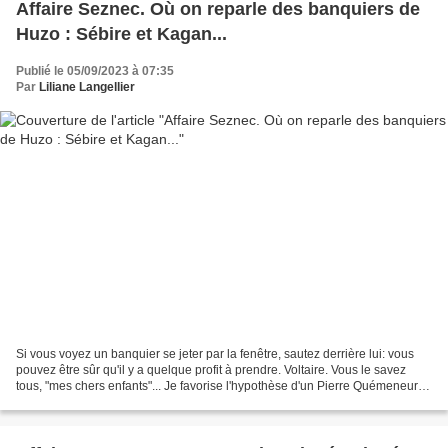
Affaire Seznec. Où on reparle des banquiers de
Huzo : Sébire et Kagan...
Publié le 05/09/2023 à 07:35
Par
Liliane Langellier
Si vous voyez un banquier se jeter par la fenêtre, sautez derrière lui: vous
pouvez être sûr qu'il y a quelque profit à prendre. Voltaire. Vous le savez
tous, "mes chers enfants"... Je favorise l'hypothèse d'un Pierre Quémeneur
occis quelque part entre...