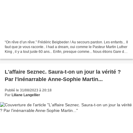
“On rêve d’un rêve.” Frédéric Beigbeder / Au secours pardon. Les enfants... Il
faut que je vous raconte.. I had a dream, oui comme le Pasteur Martin Luther
King , il y a tout juste 60 ans... Enfin, presque comme... Nous étions Gare de
Lyon. Au restaurant...
L'affaire Seznec. Saura-t-on un jour la vérité ?
Par l'inénarrable Anne-Sophie Martin...
Publié le 31/08/2023 à 20:18
Par
Liliane Langellier