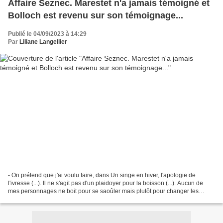
Affaire Seznec. Marestet n'a jamais témoigné et
Bolloch est revenu sur son témoignage...
Publié le 04/09/2023 à 14:29
Par
Liliane Langellier
- On prétend que j'ai voulu faire, dans Un singe en hiver, l'apologie de
l'ivresse (...). Il ne s'agit pas d'un plaidoyer pour la boisson (...). Aucun de
mes personnages ne boit pour se saoûler mais plutôt pour changer les
couleurs de la vie. Antoine...