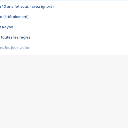
 a 13 ans (et vous l'avez ignoré)
e (littéralement)
im Rayan
 toutes les règles
s les jeux vidéo
us choquant de Rockstar ? - Le scandale BULLY
e plus moche de Steam
du RÊVE tourne au CAUCHEMAR
pendant 8 heures
it… à tort
umiliés par un jeu vidéo
ire - Final Fantasy 8