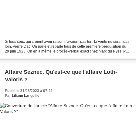
Si tous ceux qui croient avoir raison n'avaient pas tort, la vérité ne serait pas
loin. Pierre Dac. On parle et reparle tous de cette première perquisition du
29 juin 1923. On en a même le procès-verbal exact chez Marc du Ryez. Peu
ou pas d'échos sur...
Affaire Seznec. Qu'est-ce que l'affaire Loth-
Valoris ?
Publié le 31/08/2023 à 07:21
Par
Liliane Langellier