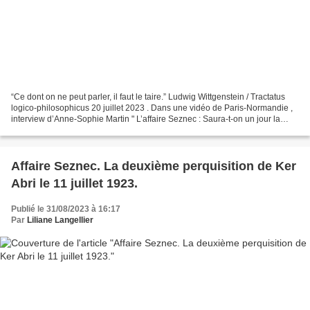
“Ce dont on ne peut parler, il faut le taire.” Ludwig Wittgenstein / Tractatus
logico-philosophicus 20 juillet 2023 . Dans une vidéo de Paris-Normandie ,
interview d’Anne-Sophie Martin " L’affaire Seznec : Saura-t-on un jour la
vérité ? " par Philippe...
Affaire Seznec. La deuxième perquisition de Ker
Abri le 11 juillet 1923.
Publié le 31/08/2023 à 16:17
Par
Liliane Langellier