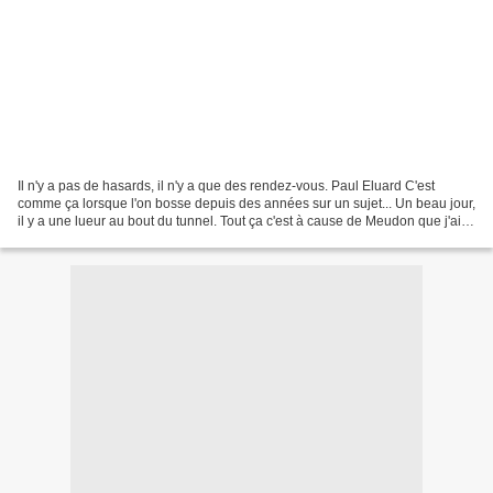
Il n'y a pas de hasards, il n'y a que des rendez-vous. Paul Eluard C'est
comme ça lorsque l'on bosse depuis des années sur un sujet... Un beau jour,
il y a une lueur au bout du tunnel. Tout ça c'est à cause de Meudon que j'ai
regardée d'un peu trop près...