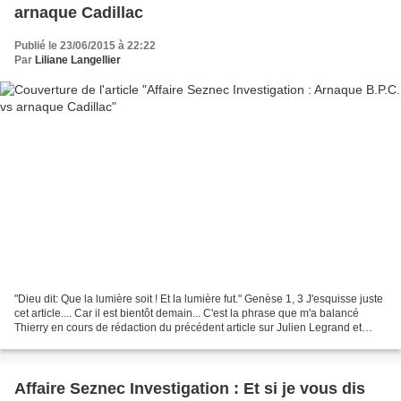
arnaque Cadillac
Publié le 23/06/2015 à 22:22
Par
Liliane Langellier
"Dieu dit: Que la lumière soit ! Et la lumière fut." Genèse 1, 3 J'esquisse juste
cet article.... Car il est bientôt demain... C'est la phrase que m'a balancé
Thierry en cours de rédaction du précédent article sur Julien Legrand et
l'affaire Cadiou qui...
Affaire Seznec Investigation : Et si je vous dis