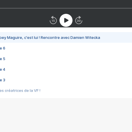
bey Maguire, c'est lui ! Rencontre avec Damien Witecka
e 6
e 5
e 4
e 3
s créatrices de la VF !
e 2
e 1
e Mektoub My Love arrive enfin ! Rencontre avec Shaïn Boumedine et Sal