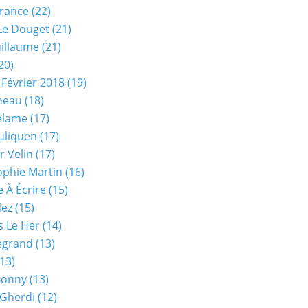
rance
(22)
Le Douget
(21)
uillaume
(21)
20)
 Février 2018
(19)
neau
(18)
elame
(17)
uliquen
(17)
r Velin
(17)
phie Martin
(16)
 À Écrire
(15)
Nez
(15)
s Le Her
(14)
Legrand
(13)
13)
Bonny
(13)
 Gherdi
(12)