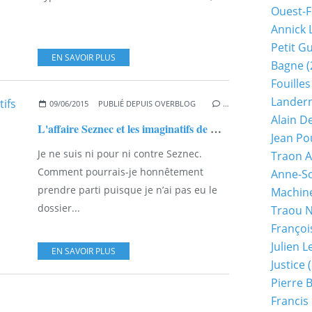
Ouest-F
Annick 
Petit G
EN SAVOIR PLUS
Bagne
(
Fouilles
Lander
09/06/2015
PUBLIÉ DEPUIS OVERBLOG
…
Alain D
L'affaire Seznec et les imaginatifs de Charles Chassé
Jean Po
Je ne suis ni pour ni contre Seznec.
Traon A
Comment pourrais-je honnêtement
Anne-So
prendre parti puisque je n’ai pas eu le
Machine
dossier...
Traou 
Françoi
Julien 
EN SAVOIR PLUS
Justice
(
Pierre 
Francis