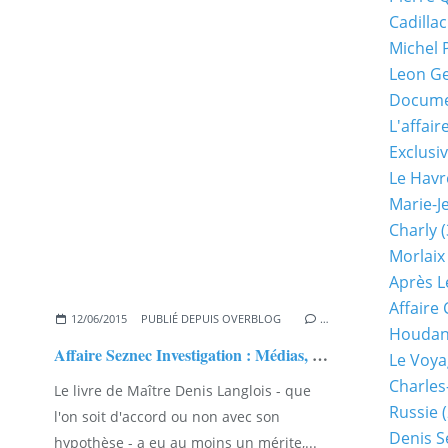
Cadillac
Michel 
Leon G
Documen
L'affair
Exclusiv
Le Havr
Marie-J
Charly
(
Morlaix
Après L
Affaire
12/06/2015
PUBLIÉ DEPUIS OVERBLOG
…
Houda
Affaire Seznec Investigation : Médias, il était temps !
Le Voya
Charles
Le livre de Maître Denis Langlois - que
Russie
(
l'on soit d'accord ou non avec son
Denis S
hypothèse - a eu au moins un mérite,...