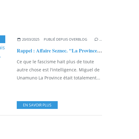
,
ANNICK LE DOUGET
,
MICHEL PIERRE
20/03/2025
PUBLIÉ DEPUIS OVERBLOG
…
Rappel : Affaire Seznec. "La Province" l'hebdomadaire rennais antisémite et anti-maconnique...
Ce que le fascisme haït plus de toute
autre chose est l'intelligence. Miguel de
Unamuno La Province était totalement...
EN SAVOIR PLUS