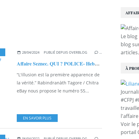
AFFAI
Le blog 
blog sur
articles.
,
ARTICLES DE PRESSE
28/04/2024
PUBLIÉ DEPUIS OVERBLOG
…
Affaire Seznec. QUI ? POLICE- Hebdomadaire du 10 juillet 1947
À PRO
“L'illusion est la première apparence de
la vérité.” Rabindranàth Tagore / Chitra
eBay nous propose le numéro 55...
Journal
#CFPJ #
travaill
l'affair
EN SAVOIR PLUS
Voir le 
portail
06/04/2022
PUBLIÉ DEPUIS OVERBLOG
…