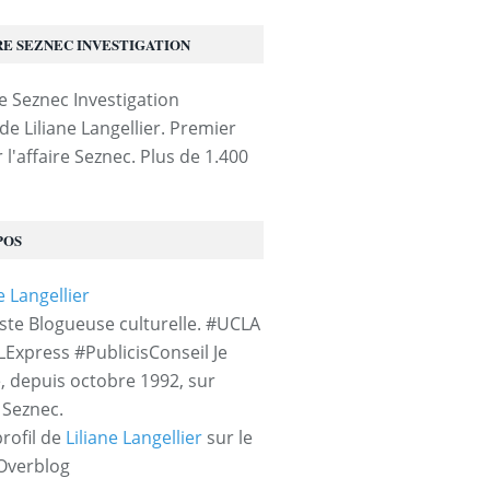
RE SEZNEC INVESTIGATION
de Liliane Langellier. Premier
 l'affaire Seznec. Plus de 1.400
POS
iste Blogueuse culturelle. #UCLA
LExpress #PublicisConseil Je
e, depuis octobre 1992, sur
e Seznec.
profil de
Liliane Langellier
sur le
 Overblog