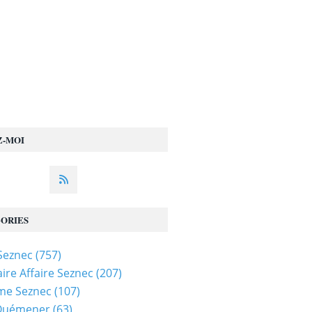
Z-MOI
ORIES
 Seznec
(757)
ire Affaire Seznec
(207)
me Seznec
(107)
 Quémener
(63)