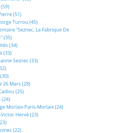
(59)
Pierre
(51)
eorge Turrou
(45)
taire "seznec, La Fabrique De
e"
(35)
ités
(34)
e
(33)
eanne Seznec
(33)
32)
(30)
e 26 Mars
(28)
 Cadiou
(25)
n
(24)
ge Morlaix-Paris-Morlaix
(24)
-Victor Hervé
(23)
23)
eznec
(22)