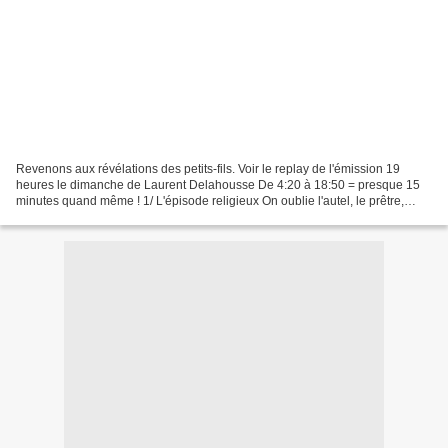
Revenons aux révélations des petits-fils. Voir le replay de l'émission 19
heures le dimanche de Laurent Delahousse De 4:20 à 18:50 = presque 15
minutes quand même ! 1/ L'épisode religieux On oublie l'autel, le prêtre,
l'évêque, le pape... Car Gabriel...