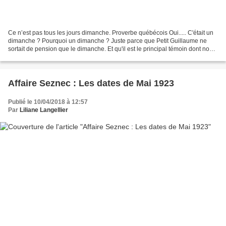
Ce n’est pas tous les jours dimanche. Proverbe québécois Oui..... C'était un
dimanche ? Pourquoi un dimanche ? Juste parce que Petit Guillaume ne
sortait de pension que le dimanche. Et qu'il est le principal témoin dont nous
essayons de fixer les dires...
Affaire Seznec : Les dates de Mai 1923
Publié le 10/04/2018 à 12:57
Par
Liliane Langellier