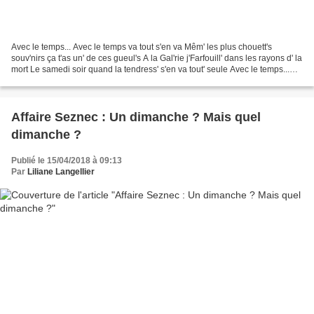
Avec le temps... Avec le temps va tout s'en va Mêm' les plus chouett's
souv'nirs ça t'as un' de ces gueul's A la Gal'rie j'Farfouill' dans les rayons d' la
mort Le samedi soir quand la tendress' s'en va tout' seule Avec le temps...
Avec le temps va tout...
Affaire Seznec : Un dimanche ? Mais quel
dimanche ?
Publié le 15/04/2018 à 09:13
Par
Liliane Langellier