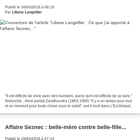
Publié le 30/04/2018 à 08:10
Par
Liliane Langellier
"Il est difficile de vivre avec des humains, parce qu'il est difficile de se taire."
Nietzsche , Ainsi parlait Zarathoustra (1883-1885) "Il y a un temps pour tout
et un moment pour toute chose sous le soleil", est-il écrit dans L'Ecclésiaste,
au chapitre...
Affaire Seznec : belle-mère contre belle-fille...
Publié le 29/04/2018 à 07:14