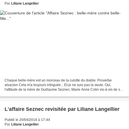
Par
Liliane Langellier
Chaque belle-mère est un morceau de la culotte du diable. Proverbe
alsacien Cela m'a toujours intriguée... Et je ne suis pas la seule. Oui,
l'attitude de la mère de Guillaume Seznec, Marie Anne Colin vis-à-vis de sa
belle fille Marie-Jeanne. C'est important...
L'affaire Seznec revisitée par Liliane Langellier
Publié le 20/04/2018 à 17:44
Par
Liliane Langellier