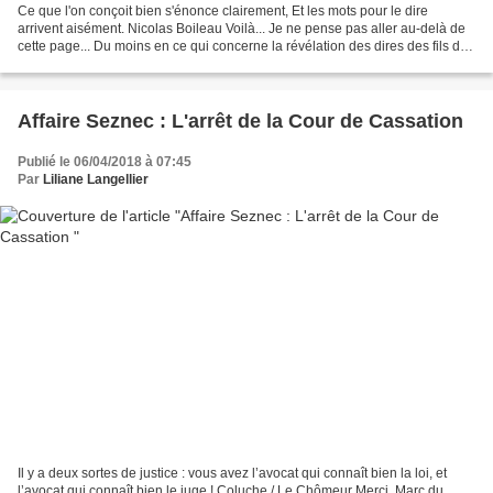
Ce que l'on conçoit bien s'énonce clairement, Et les mots pour le dire
arrivent aisément. Nicolas Boileau Voilà... Je ne pense pas aller au-delà de
cette page... Du moins en ce qui concerne la révélation des dires des fils de
Petit Guillaume. Je vois...
Affaire Seznec : L'arrêt de la Cour de Cassation
Publié le 06/04/2018 à 07:45
Par
Liliane Langellier
Il y a deux sortes de justice : vous avez l’avocat qui connaît bien la loi, et
l’avocat qui connaît bien le juge ! Coluche / Le Chômeur Merci, Marc du