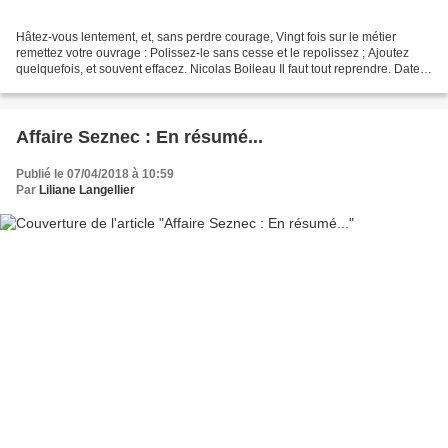
Hâtez-vous lentement, et, sans perdre courage, Vingt fois sur le métier
remettez votre ouvrage : Polissez-le sans cesse et le repolissez ; Ajoutez
quelquefois, et souvent effacez. Nicolas Boileau Il faut tout reprendre. Date
par date. Pour savoir très...
Affaire Seznec : En résumé...
Publié le 07/04/2018 à 10:59
Par
Liliane Langellier