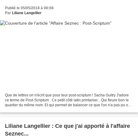
Publié le 05/05/2018 à 08:08
Par
Liliane Langellier
Que de lettres on n'écrit que pour leur post-scriptum ! Sacha Guitry J'adore
ce terme de Post-Scriptum . Ce petit côté latin printanier... Qui fleure bon le
quartier du même nom. Et qui permet de balancer ce que l'on n'a pas pu ou
osé dire dans le corps...
Liliane Langellier : Ce que j'ai apporté à l'affaire
Seznec...