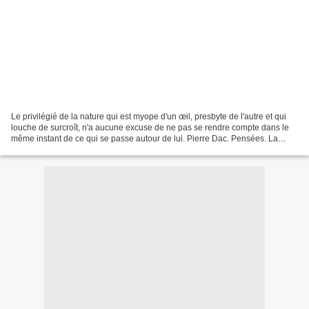
Le privilégié de la nature qui est myope d'un œil, presbyte de l'autre et qui
louche de surcroît, n'a aucune excuse de ne pas se rendre compte dans le
même instant de ce qui se passe autour de lui. Pierre Dac. Pensées. La
mauvaise, très mauvaise vue d'Alfred...