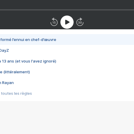
nsformé l’ennui en chef-d’œuvre
 DayZ
 a 13 ans (et vous l'avez ignoré)
e (littéralement)
im Rayan
 toutes les règles
s les jeux vidéo
us choquant de Rockstar ? - Le scandale BULLY
e plus moche de Steam