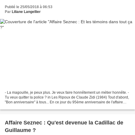
Publié le 25/05/2018 à 06:53
Par
Liliane Langellier
- La magouille, je peux plus. Je veux faire honnêtement un métier honnête. -
Tu veux quitter la police ? in Les Ripoux de Claude Zidi (1984) Tout d'abord,
"Bon anniversaire" à tous... En ce jour du 95ème anniversaire de l'affaire
Seznec. Si on prend comme...
Affaire Seznec : Qu'est devenue la Cadillac de
Guillaume ?