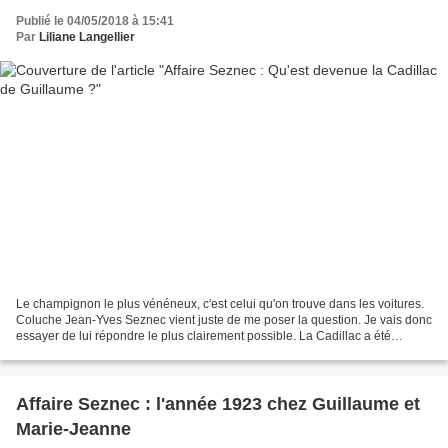
Publié le 04/05/2018 à 15:41
Par
Liliane Langellier
Le champignon le plus vénéneux, c'est celui qu'on trouve dans les voitures.
Coluche Jean-Yves Seznec vient juste de me poser la question. Je vais donc
essayer de lui répondre le plus clairement possible. La Cadillac a été
officiellement saisie le 30 juin...
Affaire Seznec : l'année 1923 chez Guillaume et
Marie-Jeanne