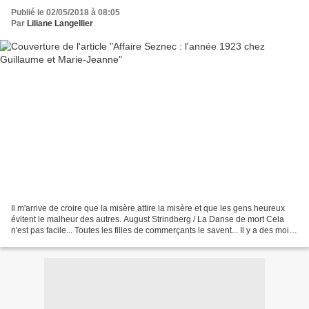
Publié le 02/05/2018 à 08:05
Par
Liliane Langellier
Il m'arrive de croire que la misère attire la misère et que les gens heureux
évitent le malheur des autres. August Strindberg / La Danse de mort Cela
n'est pas facile... Toutes les filles de commerçants le savent... Il y a des mois
avec et des mois sans...