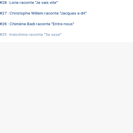
28 : Lorie raconte "Je vais vite"
#27 : Christophe Willem raconte "Jacques a dit"
#26 : Chimène Badi raconte "Entre nous"
#25 : Indochine raconte "3e sexe"
#24 : Zaho raconte "C'est chelou"
#23 : Patrick Bruel raconte "Au café des délices"
#22 : Kyo raconte "Le chemin"
#21 : Nolwenn Leroy raconte "Cassé"
#20 : Patrick Hernandez raconte "Born to be alive"
#19 : Lorie raconte "Près de moi"
#18 : Michael Jones raconte "A nos actes manqués" (avec Jean-Jacque
#17 : Khaled raconte "Aïcha"
#16 : Corneille raconte "Parce qu'on vient de loin"