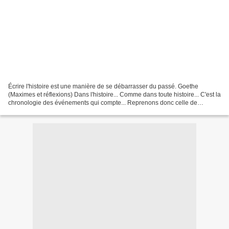
Écrire l'histoire est une manière de se débarrasser du passé. Goethe
(Maximes et réflexions) Dans l'histoire... Comme dans toute histoire... C'est la
chronologie des événements qui compte... Reprenons donc celle de
l'affaire... Après la condamnation de...