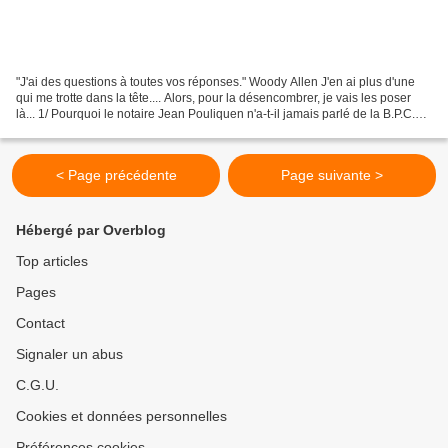
"J'ai des questions à toutes vos réponses." Woody Allen J'en ai plus d'une
qui me trotte dans la tête.... Alors, pour la désencombrer, je vais les poser
là... 1/ Pourquoi le notaire Jean Pouliquen n'a-t-il jamais parlé de la B.P.C.
(Banque Privée Coloniale)...
< Page précédente
Page suivante >
Hébergé par Overblog
Top articles
Pages
Contact
Signaler un abus
C.G.U.
Cookies et données personnelles
Préférences cookies