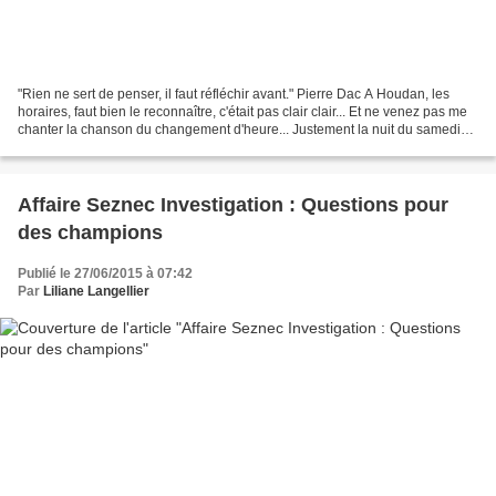
"Rien ne sert de penser, il faut réfléchir avant." Pierre Dac A Houdan, les
horaires, faut bien le reconnaître, c'était pas clair clair... Et ne venez pas me
chanter la chanson du changement d'heure... Justement la nuit du samedi
26 au dimanche 27 mai...
Affaire Seznec Investigation : Questions pour
des champions
Publié le 27/06/2015 à 07:42
Par
Liliane Langellier