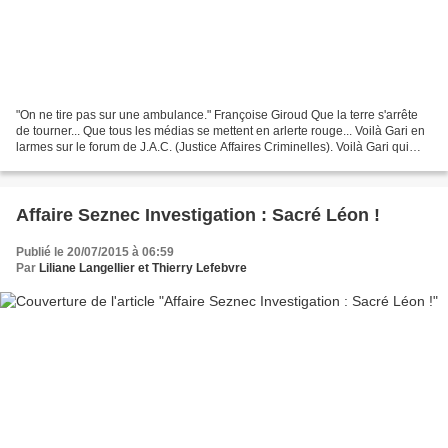
"On ne tire pas sur une ambulance." Françoise Giroud Que la terre s'arrête
de tourner... Que tous les médias se mettent en arlerte rouge... Voilà Gari en
larmes sur le forum de J.A.C. (Justice Affaires Criminelles). Voilà Gari qui
pleure dans le bureau...
Affaire Seznec Investigation : Sacré Léon !
Publié le 20/07/2015 à 06:59
Par
Liliane Langellier et Thierry Lefebvre