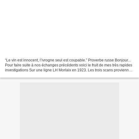
“Le vin est innocent, l’ivrogne seul est coupable.” Proverbe russe Bonjour...
Pour faire suite à nos échanges précédents voici le fruit de mes très rapides
investigations Sur une ligne LH Morlaix en 1923. Les trois scans proviennent
de l'Annuaire de commerce...