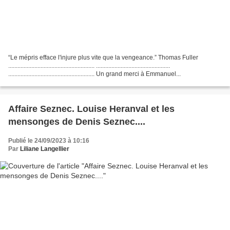
“Le mépris efface l'injure plus vite que la vengeance.” Thomas Fuller
........................................................ ................................................
........................................................ Un grand merci à Emmanuel...
Affaire Seznec. Louise Heranval et les
mensonges de Denis Seznec....
Publié le 24/09/2023 à 10:16
Par
Liliane Langellier