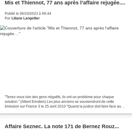
Mis et Thiennot, 77 ans après l’affaire rejugée....
Publié le 06/10/2023 à 09:44
Par
Liliane Langellier
"Tenez-vous loin des gens négatifs, ils ont un problème pour chaque
solution." (Albert Einstein) Les plus anciens se souviendront de cette
émission sur France 3 le 25 avril 2010 "Quand la justice doit faire face au
doute" avec Bruno Gestermann (ex procureur...
Affaire Seznec. La note 171 de Bernez Rouz...