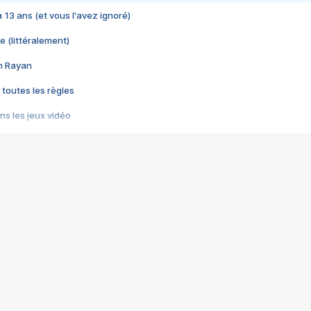
 a 13 ans (et vous l'avez ignoré)
e (littéralement)
im Rayan
 toutes les règles
s les jeux vidéo
us choquant de Rockstar ? - Le scandale BULLY
e plus moche de Steam
du RÊVE tourne au CAUCHEMAR
pendant 8 heures
it… à tort
umiliés par un jeu vidéo
ire - Final Fantasy 8