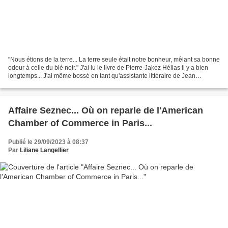
"Nous étions de la terre... La terre seule était notre bonheur, mêlant sa bonne
odeur à celle du blé noir." J'ai lu le livre de Pierre-Jakez Hélias il y a bien
longtemps... J'ai même bossé en tant qu'assistante littéraire de Jean
Malaurie directeur de...
Affaire Seznec... Où on reparle de l'American
Chamber of Commerce in Paris...
Publié le 29/09/2023 à 08:37
Par
Liliane Langellier