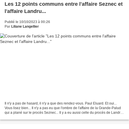
Les 12 points communs entre l'affaire Seznec et
l'affaire Landru...
Publié le 10/10/2023 à 00:26
Par
Liliane Langellier
Il n'y a pas de hasard, il n'y a que des rendez-vous. Paul Eluard. Et oui...
Vous lisez bien... Il n'y a pas eu que l'ombre de l'affaire de la Grande-Palud
qui a plané sur le procès Seznec... Il y a eu aussi celle du procès de Landru.
La Dépêche de Brest...