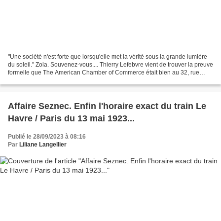
"Une société n'est forte que lorsqu'elle met la vérité sous la grande lumière
du soleil." Zola. Souvenez-vous.... Thierry Lefebvre vient de trouver la preuve
formelle que The American Chamber of Commerce était bien au 32, rue
Taitbout en 1919. L’ancienne...
Affaire Seznec. Enfin l'horaire exact du train Le
Havre / Paris du 13 mai 1923...
Publié le 28/09/2023 à 08:16
Par
Liliane Langellier