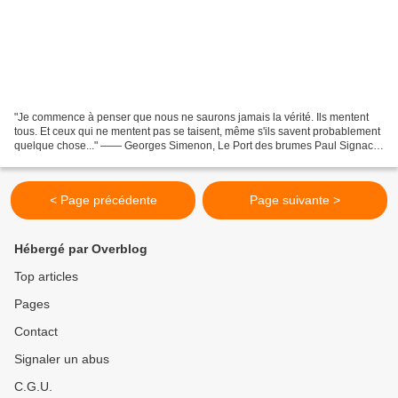
"Je commence à penser que nous ne saurons jamais la vérité. Ils mentent
tous. Et ceux qui ne mentent pas se taisent, même s'ils savent probablement
quelque chose..." —— Georges Simenon, Le Port des brumes Paul Signac
Affiche: Tugboat At The pont Neuf,...
< Page précédente
Page suivante >
Hébergé par Overblog
Top articles
Pages
Contact
Signaler un abus
C.G.U.