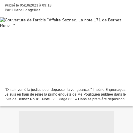
Publié le 05/10/2023 à 09:18
Par
Liliane Langellier
"On a inventé la justice pour dépasser la vengeance. " In série Engrenages.
Je suis en train de relire la primo enquête de Me Pouliquen publiée dans le
livre de Bernez Rouz... Note 171. Page 83 : « Dans sa première déposition,
le 26 juin, Seznec affirme...