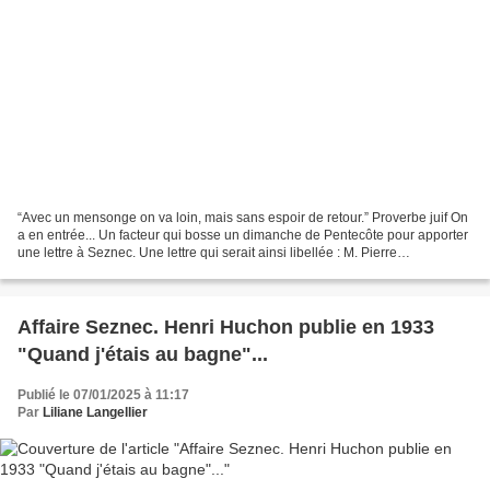
“Avec un mensonge on va loin, mais sans espoir de retour.” Proverbe juif On
a en entrée... Un facteur qui bosse un dimanche de Pentecôte pour apporter
une lettre à Seznec. Une lettre qui serait ainsi libellée : M. Pierre
Quémeneur, chez Seznec à Traon-ar-Velin...
Affaire Seznec. Henri Huchon publie en 1933
"Quand j'étais au bagne"...
Publié le 07/01/2025 à 11:17
Par
Liliane Langellier