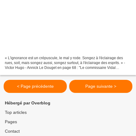
« L'ignorance est un crépuscule, le mal y rode. Songez à l'éclairage des
rues, soit, mais songez aussi, songez surtout, à l'éclairage des esprits. » -
Victor Hugo - Annick Le Douget en page 68 : "Le commissaire Vidal
procédait le 28 juin dans les locaux...
< Page précédente
Page suivante >
Hébergé par Overblog
Top articles
Pages
Contact