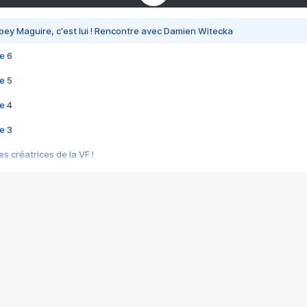
bey Maguire, c'est lui ! Rencontre avec Damien Witecka
e 6
e 5
e 4
e 3
s créatrices de la VF !
e 2
e 1
e Mektoub My Love arrive enfin ! Rencontre avec Shaïn Boumedine et Sal
i : après Toni en famille
elle réalise le bouleversant Dites lui que je l'aime
ais ! Rencontre autour de Vie privée de Rebecca Zlotowski