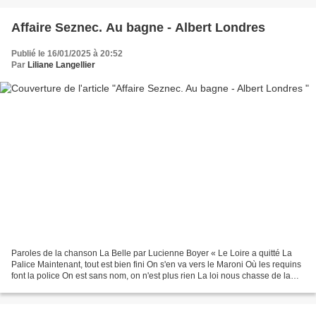
Affaire Seznec. Au bagne - Albert Londres
Publié le 16/01/2025 à 20:52
Par
Liliane Langellier
Paroles de la chanson La Belle par Lucienne Boyer « Le Loire a quitté La
Palice Maintenant, tout est bien fini On s'en va vers le Maroni Où les requins
font la police On est sans nom, on n'est plus rien La loi nous chasse de la
ville On n'est plus qu'un...