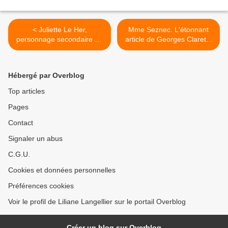
< Juliette Le Her,
Mme Seznec. L'étonnant
personnage secondaire de
article de Georges Claretie
l'affaire Seznec (?)
dans L'Ami du Peuple du 17
mai 1931... >
Hébergé par Overblog
Top articles
Pages
Contact
Signaler un abus
C.G.U.
Cookies et données personnelles
Préférences cookies
Voir le profil de Liliane Langellier sur le portail Overblog
Créer un blog sur Overblog