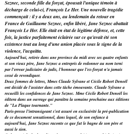
Seznec, seconde fille du forçat, épousait l'unique témoin à
décharge de celui-ci, François Le Her. Une nouvelle tragédie
commençait : il y a deux ans, au lendemain du retour en
France de Guillaume Seznec, enfin libéré, Jane Seznec abattait
François Le Her. Elle était en état de légitime défense, et, cette
fois, la justice parfaitement éclairée sur ce qu'avait été son
existence tout au long d'une union placée sous le signe de la
violence, l'acquitta.
Aujourd'hui, retirée dans une province du midi avec ses quatre enfants
et son vieux père, Jane Seznec a entrepris de redonner au nom terni
par l'erreur judiciaire de jadis, l'honneur que l'ex-forçat n'a jamais
cessé de revendiquer.
Deux femmes de lettres, Mmes Claude Sylvane et Cécile Robert Denoël
ont décidé de l'assister dans cette tâche émouvante. Claude Sylvane a
recueilli les confidences de Jane Seznec. Mme Cécile Robert Denoël les
éditera dans un ouvrage qui paraîtra la semaine prochaine aux éditions
de "La Plaque tournante."
Paris-presse l'intransigeant s'est assuré en exclusivité la pré-publication
de ce document sensationnel, dans lequel, de son enfance à
aujourd'hui, Jane Seznec raconte ce que fut le bagne de son père et
aussi le sien.