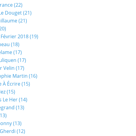
rance
(22)
Le Douget
(21)
uillaume
(21)
20)
 Février 2018
(19)
neau
(18)
elame
(17)
uliquen
(17)
r Velin
(17)
phie Martin
(16)
 À Écrire
(15)
Nez
(15)
s Le Her
(14)
Legrand
(13)
13)
Bonny
(13)
 Gherdi
(12)