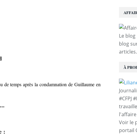
AFFAI
Le blog 
blog sur
articles.
d
À PRO
u de temps après la condamnation de Guillaume en
Journal
#CFPJ #
..
travaill
l'affair
Voir le 
portail
e :