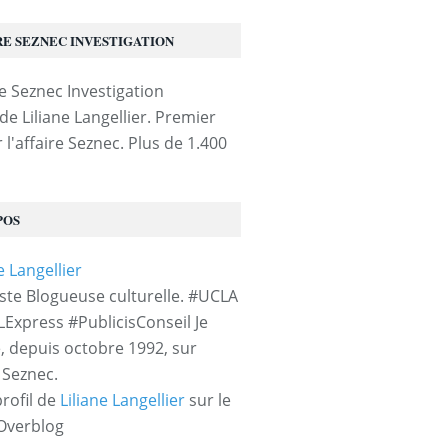
RE SEZNEC INVESTIGATION
de Liliane Langellier. Premier
 l'affaire Seznec. Plus de 1.400
POS
iste Blogueuse culturelle. #UCLA
LExpress #PublicisConseil Je
e, depuis octobre 1992, sur
e Seznec.
profil de
Liliane Langellier
sur le
 Overblog