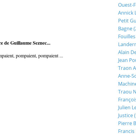
Ouest-F
Annick 
Petit G
Bagne
(
Fouilles
nce de
Guillaume Seznec...
Lander
Alain D
paient, pompaient, pompaient ...
Jean Po
Traon A
Anne-So
Machine
Traou 
Françoi
Julien 
Justice
(
Pierre 
Francis