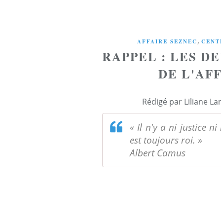
,
AFFAIRE SEZNEC
CENT
RAPPEL : LES 
DE L'AFF
Rédigé par Liliane La
« Il n'y a ni justice n
est toujours roi. »
Albert Camus