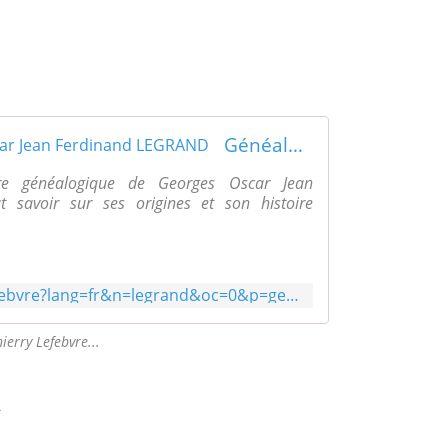
Généalogie de Georges Oscar Jean Ferdinand LEGRAND
bre généalogique de Georges Oscar Jean
savoir sur ses origines et son histoire
https://gw.geneanet.org/tlefebvre?lang=fr&n=legrand&oc=0&p=georges+oscar+jean+ferdinand
ierry Lefebvre...
d