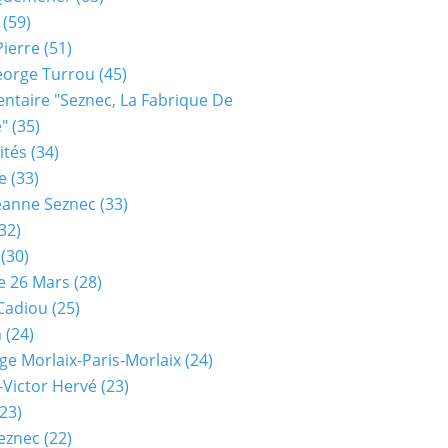
(59)
Pierre
(51)
eorge Turrou
(45)
taire "seznec, La Fabrique De
e"
(35)
ités
(34)
e
(33)
eanne Seznec
(33)
32)
(30)
e 26 Mars
(28)
 Cadiou
(25)
n
(24)
ge Morlaix-Paris-Morlaix
(24)
-Victor Hervé
(23)
23)
eznec
(22)