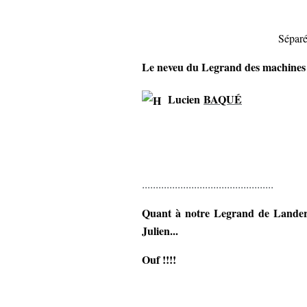
Séparé
Le neveu du Legrand des machines à
Lucien
BAQUÉ
................................................
Quant à notre Legrand de Landern
Julien...
Ouf !!!!