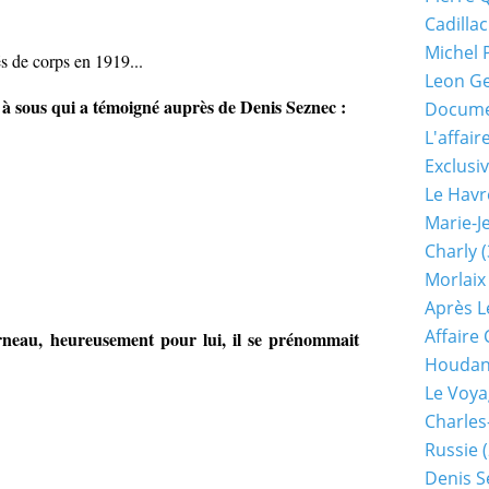
Cadillac
Michel 
s de corps en 1919...
Leon G
 sous qui a témoigné auprès de Denis Seznec :
Documen
L'affair
Exclusiv
Le Havr
Marie-J
Charly
(
Morlaix
Après L
Affaire
eau, heureusement pour lui, il se prénommait
Houda
Le Voya
Charles
Russie
(
Denis S