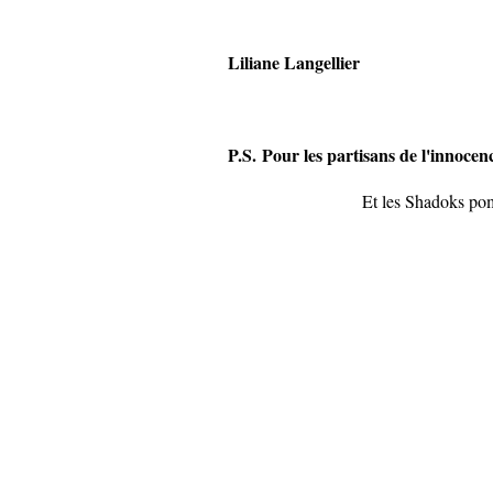
Liliane Langellier
P.S. P
our les partisans de l'innoce
Et les Shadoks pom