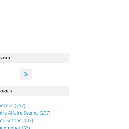
Z-MOI
ORIES
 Seznec
(757)
ire Affaire Seznec
(207)
me Seznec
(107)
 Quémener
(63)