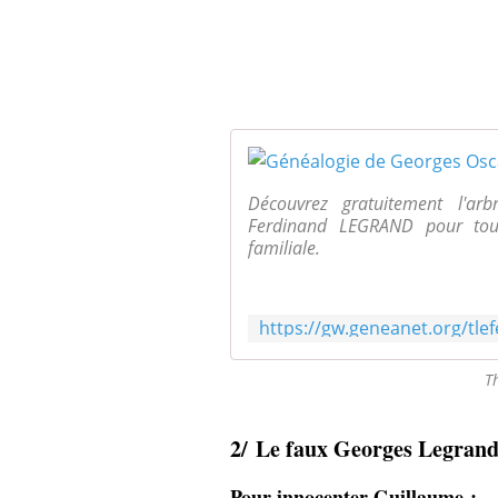
Découvrez gratuitement l'ar
Ferdinand LEGRAND pour tout 
familiale.
Th
2/
Le faux Georges Legran
Pour innocenter Guillaume :