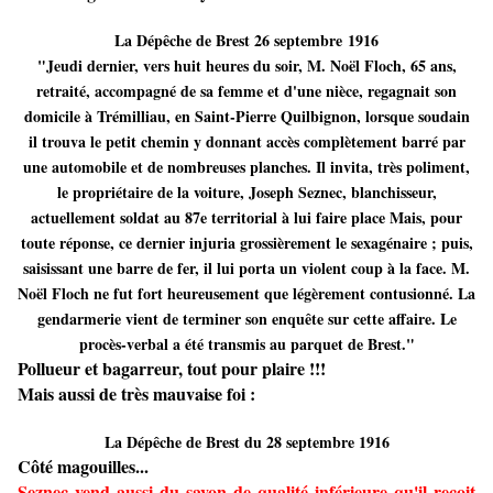
La Dépêche de Brest 26 septembre 1916
"Jeudi dernier, vers huit heures du soir, M. Noël Floch, 65 ans,
retraité, accompagné de sa femme et d'une nièce, regagnait son
domicile à Trémilliau, en Saint-Pierre Quilbignon, lorsque soudain
il trouva le petit chemin y donnant accès complètement barré par
une automobile et de nombreuses planches. Il invita, très poliment,
le propriétaire de la voiture, Joseph Seznec, blanchisseur,
actuellement soldat au 87e territorial à lui faire place Mais, pour
toute réponse, ce dernier injuria grossièrement le sexagénaire ; puis,
saisissant une barre de fer, il lui porta un violent coup à la face. M.
Noël Floch ne fut fort heureusement que légèrement contusionné. La
gendarmerie vient de terminer son enquête sur cette affaire. Le
procès-verbal a été transmis au parquet de Brest."
Pollueur et bagarreur, tout pour plaire !!!
Mais aussi de très mauvaise foi :
La Dépêche de Brest du 28 septembre 1916
Côté magouilles...
Seznec vend aussi du savon de qualité inférieure qu'il reçoit