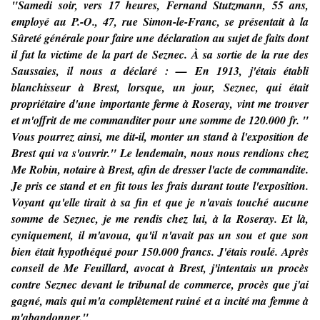
"Samedi soir, vers 17 heures, Fernand Stutzmann, 55 ans,
employé au P.-O., 47, rue Simon-le-Franc, se présentait à la
Sûreté générale pour faire une déclaration au sujet de faits dont
il fut la victime de la part de Seznec. À sa sortie de la rue des
Saussaies, il nous a déclaré : — En 1913, j'étais établi
blanchisseur à Brest, lorsque, un jour, Seznec, qui était
propriétaire d'une importante ferme à Roseray, vint me trouver
et m'offrit de me commanditer pour une somme de 120.000 fr. "
Vous pourrez ainsi, me dit-il, monter un stand à l'exposition de
Brest qui va s'ouvrir." Le lendemain, nous nous rendions chez
Me Robin, notaire à Brest, afin de dresser l'acte de commandite.
Je pris ce stand et en fit tous les frais durant toute l'exposition.
Voyant qu'elle tirait à sa fin et que je n'avais touché aucune
somme de Seznec, je me rendis chez lui, à la Roseray. Et là,
cyniquement, il m'avoua, qu'il n'avait pas un sou et que son
bien était hypothéqué pour 150.000 francs. J'étais roulé. Après
conseil de Me Feuillard, avocat à Brest, j'intentais un procès
contre Seznec devant le tribunal de commerce, procès que j'ai
gagné, mais qui m'a complètement ruiné et a incité ma femme à
m'abandonner."