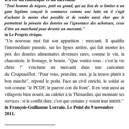
"Tout homme de négoce, petit ou grand, qui au lieu de se limiter à un
gain légitime conçoit le commerce comme une lutte où il s'agit
d'acheter le moins cher possible et de vendre aussi cher que le
permettent la pénurie des denrées ou l'ignorance des acheteurs, cesse
d'être un marchand pour devenir un mercanti."
in Le Progrès civique.
"Un nouveau mot fait son apparition : mercanti. Il qualifie
l'intermédiaire parasite, sur les lignes arrière, qui fait monter les
prix des denrées alimentaires devenues rares, comme le vin, la
charcuterie, le fromage, le beurre. "Que voulez-vous : c'est la vie
chère !" s'exclame un mercanti dans une caricature
du
. "Pour vous, peut-être, moi, je la trouve plutôt à
Crapouillot
bon marché", répond le poilu. Face au civil enrichi, le soldat se
voit comme "le PCDF, le pauvre con du front". Il en veut aussi au
villageois bien nourri, au cafetier à la Thénardier, qui monnaie ses
services : si le conflit dure, c'est que certains y voient leur intérêt."
in François-Guillaume Lorrain. Le Point du 9 novembre
2011.
............................................