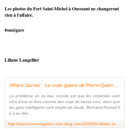
Les photos du Fort Saint-Michel à Ouessant ne changeront
rien à l'affaire.
#onségare
Liliane Langellier
Affaire Seznec : La vraie guerre de Pierre Quéméner - Affaire Seznec Investigation
Le problème en ce bas monde est que les imbéciles sont
sûrs d'eux et fiers comme des coqs de basse cour, alors que
les gens intelligents sont emplis de doute. Bertrand Russell Il
y a eu des ...
http://seznecinvestigation.over-blog.com/2018/06/affaire-seznec-la-vraie-guerre-de-pierre-quemener.html