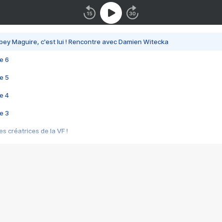
bey Maguire, c'est lui ! Rencontre avec Damien Witecka
e 6
e 5
e 4
e 3
s créatrices de la VF !
e 2
e 1
e Mektoub My Love arrive enfin ! Rencontre avec Shaïn Boumedine et Sal
i : après Toni en famille
elle réalise le bouleversant Dites lui que je l'aime