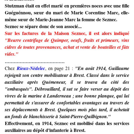
Stutzman
 était en effet marié en premières noces avec une fille 
Guéguénnou, sœur du mari de Marie Corentine Marc, elle-
même sœur de Marie-Jeanne Marc la femme de Seznec.
Seznec se sépare donc de son associé...
Sur les factures de la Maison Seznec, il est alors indiqué 
"Beurre centrifuge de Quimper, oeufs, fruits et primeurs, vins 
cidres de toutes provenances, achat et vente de bouteilles et fûts 
vides."
........................................
Chez
Rieux-Nédelec
, en page 21 :
"En août 1914, Guillaume
rejoignit son centre mobilisateur à Brest. Classé dans le service
auxiliaire après Quémeneur, il se trouva du côté des
"embusqués". Débrouillard, il sut se faire verser au dépôt des
vivres de la marine à Landerneau ; une bonne planque, qui lui
permettait de s'assurer de confortables avantages au travers de
ses déplacements à Brest. Quelques mois plus tard, il achetait
un fonds de blanchisserie à Saint-Pierre-Quilbignon."
Effectivement, en 1914, Seznec est mobilisé dans les services
auxiliaires au dépôt d'infanterie à Brest.