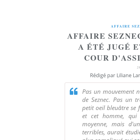
AFFAIRE SE
AFFAIRE SEZNE
A ÉTÉ JUGÉ E
COUR D'ASSI
2
Rédigé par Liliane La
Pas un mouvement ne
de Seznec. Pas un tre
petit oeil bleuâtre se 
et cet homme, qui s
moyenne, mais d'un 
terribles, aurait étud