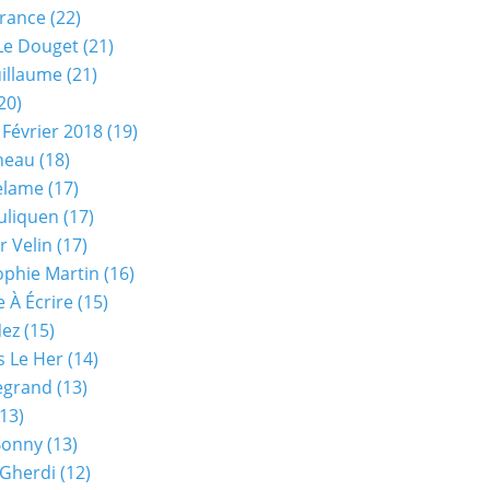
rance
(22)
Le Douget
(21)
uillaume
(21)
20)
 Février 2018
(19)
neau
(18)
elame
(17)
uliquen
(17)
r Velin
(17)
phie Martin
(16)
 À Écrire
(15)
Nez
(15)
s Le Her
(14)
Legrand
(13)
13)
Bonny
(13)
 Gherdi
(12)