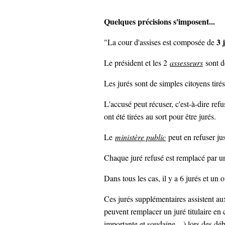
Quelques précisions s'imposent...
3 
"La cour d'assises est composée de
: Juge 
Le président et les 2
assesseurs
sont d
Les jurés sont de simples citoyens tirés 
L'accusé peut récuser, c'est-à-dire refu
ont été tirées au sort pour être jurés.
: Corps de magistra
Le
ministère public
peut en refuser ju
Chaque juré refusé est remplacé par un 
Dans tous les cas, il y a 6 jurés et un 
Ces jurés supplémentaires assistent aux
peuvent remplacer un juré titulaire e
importante et soudaine,...) lors des d