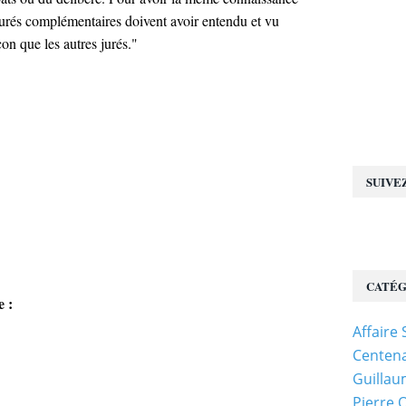
s jurés complémentaires doivent avoir entendu et vu
ge de s'assurer qu'un objet ou un document est bien celui qui a été saisi
n que les autres jurés."
SUIVE
CATÉG
e :
Affaire
Centena
Guillau
Pierre