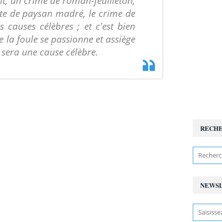
it, un crime de roman-feuilleton,
te de paysan madré, le crime de
s causes célèbres ; et c'est bien
e la foule se passionne et assiège
e sera une cause célèbre.
RECH
NEWS