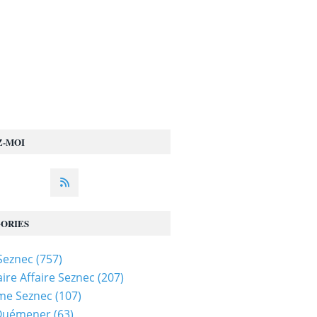
 par un officier de police judiciaire ou un juge d'instruction
Z-MOI
ORIES
 Seznec
(757)
ire Affaire Seznec
(207)
me Seznec
(107)
 Quémener
(63)