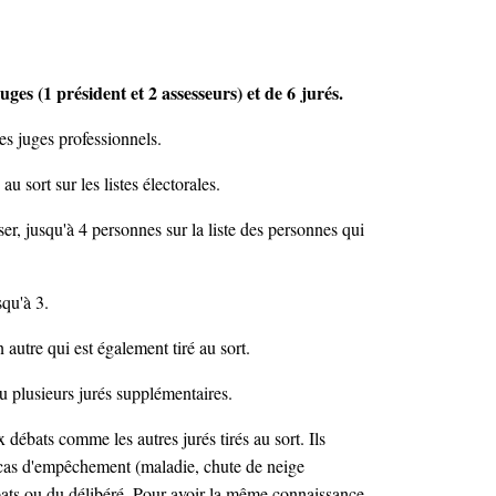
juges (1 président et 2 assesseurs) et de 6
jurés
.
qui assiste le président d'une juridiction
es juges professionnels.
au sort sur les listes électorales.
ser, jusqu'à 4 personnes sur la liste des personnes qui
ts représentant les intérêts de la société devant les juridictions
squ'à 3.
autre qui est également tiré au sort.
ou plusieurs jurés supplémentaires.
 débats comme les autres jurés tirés au sort. Ils
n cas d'empêchement (maladie, chute de neige
ébats ou du délibéré. Pour avoir la même connaissance