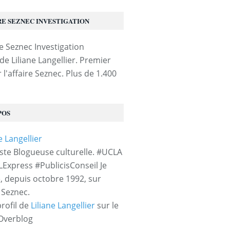
RE SEZNEC INVESTIGATION
de Liliane Langellier. Premier
 l'affaire Seznec. Plus de 1.400
POS
iste Blogueuse culturelle. #UCLA
LExpress #PublicisConseil Je
e, depuis octobre 1992, sur
e Seznec.
profil de
Liliane Langellier
sur le
 Overblog