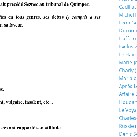
vait précédé Seznec au tribunal de Quimper.
Cadillac
Michel 
fics en tous genres, ses dettes
(y compris à ses
Leon G
n sa faveur.
Documen
L'affair
Exclusiv
Le Havr
Marie-J
Charly
(
Morlaix
Après L
ès.
Affaire
, vulgaire, insolent, etc...
Houda
Le Voya
Charles
Russie
(
ocès ont rapporté son attitude.
Denis S