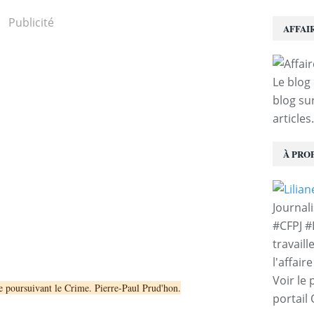
Publicité
AFFAI
Le blog 
blog sur
articles.
À PRO
Journal
#CFPJ #
travaill
l'affair
Voir le 
e poursuivant le Crime. Pierre-Paul Prud'hon.
portail