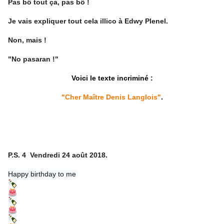
Pas bô tout ça, pas bô !
Je vais expliquer tout cela illico à Edwy Plenel.
Non, mais !
"No pasaran !"
Voici le texte incriminé :
"Cher Maître Denis Langlois"
.
P.S. 4 Vendredi 24 août 2018.
Happy birthday to me