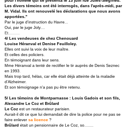
pour l'homme qui se présenta le 13 juin rue Jules-Siegfried.
Les divers témoins ont été interrogés, dans l'après-midi, par
M. Vidal. Ils ont renouvelé les déclarations que nous avons
apportées."
Par le juge d'instruction du Havre...
Oui, par le juge Joly....
Et..........
4/ Les vendeuses de chez Chenouard
Louise Héranval et Denise Feuilloley.
Elles ont suivi la voix de leur maître.
Et celles des policiers.
En témoignant dans leur sens.
Mme Héranval a tenté de rectifier le tir auprès de Denis Seznec
en 1993.
Mais trop tard, hélas, car elle était déjà atteinte de la maladie
d'Alzheimer.
Et son témoignage n'a pas pu être retenu.
5/ Les témoins de Montparnasse : Louis Gadois et son fils,
Alexandre Le Coz et Brûlard
Le Coz
est un restaurateur parisien.
Aurait-il dit ce que lui demandait de dire la police pour ne pas se
faire enlever
sa licence
?
Brûlard
était un pensionnaire de Le Coz, so........