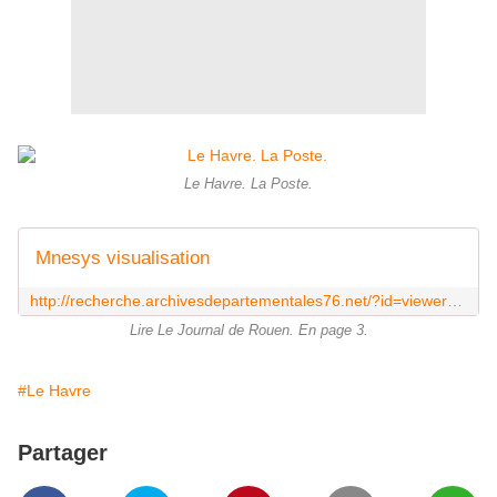
Le Havre. La Poste.
Mnesys visualisation
http://recherche.archivesdepartementales76.net/?id=viewer&doc=accounts%2Fmnesys_ad76%2Fdatas%2Fir%2Fjournaux_bibliotheque_archives%2FFRAD076_IR_BIB_journal_rouen%2Exml&page_ref=715702&lot_num=1&img_num=1&index_in_visu=
Lire Le Journal de Rouen. En page 3.
#Le Havre
Partager