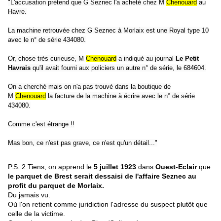
"L'accusation prétend que G Seznec l'a acheté chez M
Chenouard
au
Havre.
La machine retrouvée chez G Seznec à Morlaix est une Royal type 10
avec le n° de série 434080.
Or, chose très curieuse, M
Chenouard
a indiqué au journal
Le Petit
Havrais
qu'il avait fourni aux policiers un autre n° de série, le 684604.
On a cherché mais on n'a pas trouvé dans la boutique de
M
Chenouard
la facture de la machine à écrire avec le n° de série
434080.
Comme c'est étrange !!
Mas bon, ce n'est pas grave, ce n'est qu'un détail..."
P.S. 2 Tiens, on apprend le
5 juillet 1923
dans
Ouest-Eclair
que
le parquet de Brest serait dessaisi de l'affaire Seznec au
profit du parquet de Morlaix.
Du jamais vu.
Où l'on retient comme juridiction l'adresse du suspect plutôt que
celle de la victime.