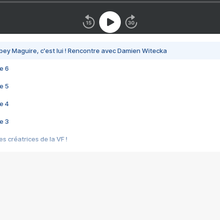
bey Maguire, c'est lui ! Rencontre avec Damien Witecka
e 6
e 5
e 4
e 3
s créatrices de la VF !
e 2
e 1
e Mektoub My Love arrive enfin ! Rencontre avec Shaïn Boumedine et Sal
i : après Toni en famille