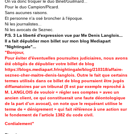
On va donc troquer le duo Binet/Guilmard...
Pour le duo Campion/Picard.
Sans aucunes raisons.
Et personne n'a osé broncher à l'époque.
Ni les journalistes...
Ni les avocats de Seznec.
P.S. 3 La liberté d'expression vue par Me Denis Langlois...
Il a fait dépublier mon billet sur mon blog Mediapart
"Nightingale"...
"Bonjour,
Pour éviter d'éventuelles poursuites judiciaires, nous avons
été obligés de dépublier votre billet de blog
https://blogs.mediapart.fr/nightingale/blog/210318/affaire-
seznec-cher-maitre-denis-langlois. Outre le fait que certains
termes utilisés dans ce billet de blog pourraient être jugés
diffamatoires par un tribunal (Il est par exemple reproché à
M. LANGLOIS de vouloir « régler ses comptes » avec un
ancien client, ce qui constituerait une faute déontologique
de la part d’un avocat), on note que le requérant utilise le
terme de « dénigrement » qui fait référence à une action sur
le fondement de l’article 1382 du code civil.
Cordialement"