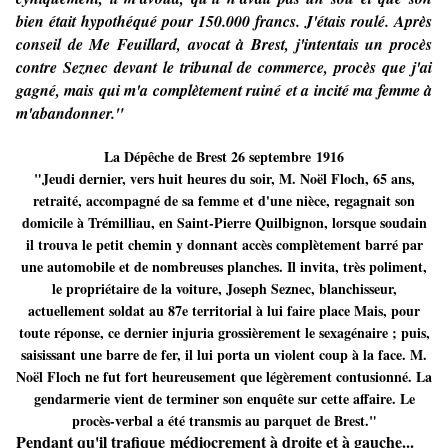
bien était hypothéqué pour 150.000 francs. J'étais roulé. Après
conseil de Me Feuillard, avocat à Brest, j'intentais un procès
contre Seznec devant le tribunal de commerce, procès que j'ai
gagné, mais qui m'a complètement ruiné et a incité ma femme à
m'abandonner."
La Dépêche de Brest 26 septembre 1916
"Jeudi dernier, vers huit heures du soir, M. Noël Floch, 65 ans,
retraité, accompagné de sa femme et d'une nièce, regagnait son
domicile à Trémilliau, en Saint-Pierre Quilbignon, lorsque soudain
il trouva le petit chemin y donnant accès complètement barré par
une automobile et de nombreuses planches. Il invita, très poliment,
le propriétaire de la voiture, Joseph Seznec, blanchisseur,
actuellement soldat au 87e territorial à lui faire place Mais, pour
toute réponse, ce dernier injuria grossièrement le sexagénaire ; puis,
saisissant une barre de fer, il lui porta un violent coup à la face. M.
Noël Floch ne fut fort heureusement que légèrement contusionné. La
gendarmerie vient de terminer son enquête sur cette affaire. Le
procès-verbal a été transmis au parquet de Brest."
Pendant qu'il trafique médiocrement à droite et à gauche...