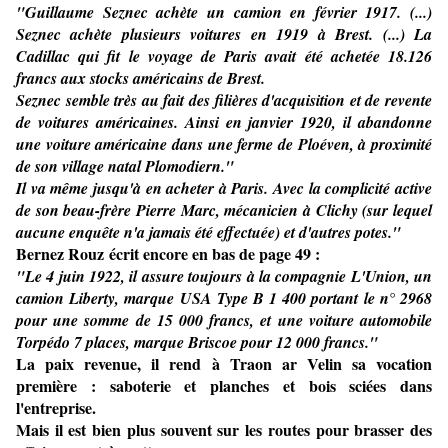
"Guillaume Seznec achète un camion en février 1917. (...)
Seznec achète plusieurs voitures en 1919 à Brest. (...) La
Cadillac qui fit le voyage de Paris avait été achetée 18.126
francs aux stocks américains de Brest.
Seznec semble très au fait des filières d'acquisition et de revente
de voitures américaines. Ainsi en janvier 1920, il abandonne
une voiture américaine dans une ferme de Ploéven, à proximité
de son village natal Plomodiern."
Il va même jusqu'à en acheter à Paris. Avec la complicité active
de son beau-frère Pierre Marc, mécanicien à Clichy (sur lequel
aucune enquête n'a jamais été effectuée) et d'autres potes."
Bernez Rouz
écrit encore en bas de page 49 :
"Le 4 juin 1922, il assure toujours à la compagnie L'Union, un
camion Liberty, marque USA Type B 1 400 portant le n° 2968
pour une somme de 15 000 francs, et une voiture automobile
Torpédo 7 places, marque Briscoe pour 12 000 francs."
La paix revenue, il rend à Traon ar Velin sa vocation
première : saboterie et planches et bois sciées dans
l'entreprise.
Mais il est bien plus souvent sur les routes pour brasser des