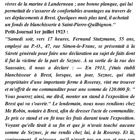
vivres de la marine à Landerneau ; une bonne planque, qui lui
permettait de s'assurer de confortables avantages au travers de
ses déplacements à Brest. Quelques mois plus tard, il achetait
un fonds de blanchisserie à Saint-Pierre-Quilbignon."
Petit-Journal 1er juillet 1923 :
"Samedi soir, vers 17 heures, Fernand Stutzmann, 55 ans,
employé au P.-O., 47, rue Simon-le-Franc, se présentait à la
Sûreté générale pour faire une déclaration au sujet de faits dont
il fut la victime de la part de Seznec. À sa sortie de la rue des
Saussaies, il nous a déclaré : — En 1913, j'étais établi
blanchisseur à Brest, lorsque, un jour, Seznec, qui était
propriétaire d'une importante ferme à Roseray, vint me trouver
et m'offrit de me commanditer pour une somme de 120.000 fr. "
Vous pourrez ainsi, me dit-il, monter un stand à l'exposition de
Brest qui va s'ouvrir." Le lendemain, nous nous rendions chez
Me Robin, notaire à Brest, afin de dresser l'acte de commandite.
Je pris ce stand et en fit tous les frais durant toute l'exposition.
Voyant qu'elle tirait à sa fin et que je n'avais touché aucune
somme de Seznec, je me rendis chez lui, à la Roseray. Et là,
cyniquement, il m'avoua, qu'il n'avait pas un sou et que son