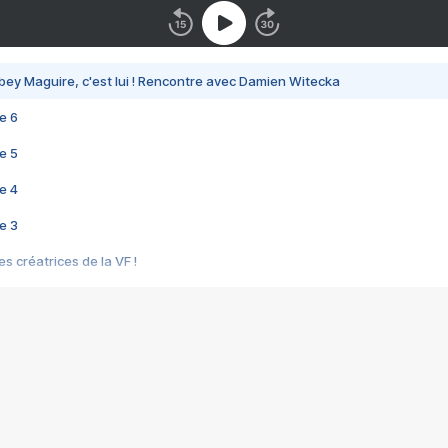
bey Maguire, c'est lui ! Rencontre avec Damien Witecka
e 6
e 5
e 4
e 3
s créatrices de la VF !
e 2
e 1
e Mektoub My Love arrive enfin ! Rencontre avec Shaïn Boumedine et Sal
i : après Toni en famille
elle réalise le bouleversant Dites lui que je l'aime