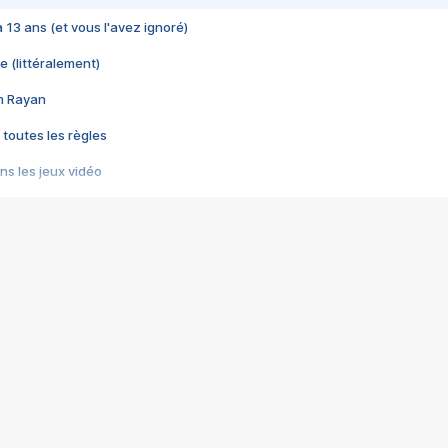
 a 13 ans (et vous l'avez ignoré)
e (littéralement)
im Rayan
 toutes les règles
s les jeux vidéo
us choquant de Rockstar ? - Le scandale BULLY
e plus moche de Steam
du RÊVE tourne au CAUCHEMAR
pendant 8 heures
it… à tort
umiliés par un jeu vidéo
ire - Final Fantasy 8