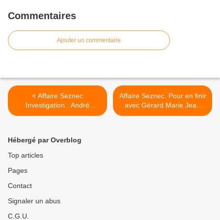
Commentaires
Ajouter un commentaire
< Affaire Seznec
Affaire Seznec. Pour en finir
Investigation : André
avec Gérard Marie Jean
Descimon, le chaînon
Besseyre des Horts... >
manquant entre Vacquié et
Gautier ?
Hébergé par Overblog
Top articles
Pages
Contact
Signaler un abus
C.G.U.