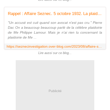
Rappel : Affaire Seznec. 5 octobre 1932. La plaidoirie de Me Alizon devant le tribunal civil de Rennes... - Affaire Seznec Investigation
"Un accusé est cuit quand son avocat n'est pas cru." Pierre
Dac On a beaucoup beaucoup parlé de la célèbre plaidoirie
de Me Philippe Lamour. Mais je n'ai rien lu concernant la
plaidoirie de Me ...
https://seznecinvestigation.over-blog.com/2023/08/affaire-seznec.5-octobre-1932.la-plaidoirie-de-me-alizon-devant-le-tribunal-civil-de-rennes.html
Lire aussi sur ce blog...
Publicité