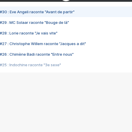
#30 : Eve Angeli raconte "Avant de partir"
#29 : MC Solaar raconte "Bouge de là"
28 : Lorie raconte "Je vais vite"
#27 : Christophe Willem raconte "Jacques a dit"
#26 : Chimène Badi raconte "Entre nous"
#25 : Indochine raconte "3e sexe"
#24 : Zaho raconte "C'est chelou"
#23 : Patrick Bruel raconte "Au café des délices"
#22 : Kyo raconte "Le chemin"
#21 : Nolwenn Leroy raconte "Cassé"
#20 : Patrick Hernandez raconte "Born to be alive"
#19 : Lorie raconte "Près de moi"