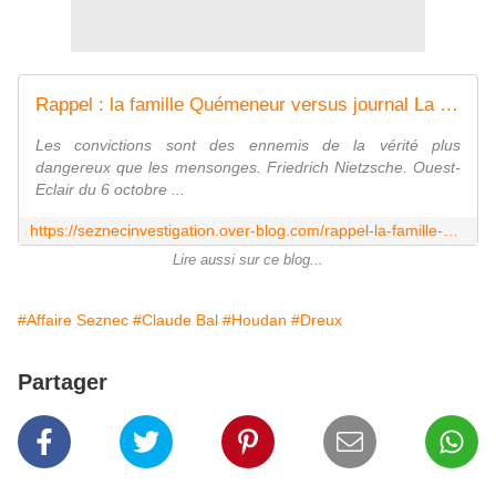
Rappel : la famille Quémeneur versus journal La Province Maurice Privat et Victor Hervé. - Affaire Seznec Investigation
Les convictions sont des ennemis de la vérité plus
dangereux que les mensonges. Friedrich Nietzsche. Ouest-
Eclair du 6 octobre ...
https://seznecinvestigation.over-blog.com/rappel-la-famille-quemeneur-versus-journal-la-province-maurice-privat-et-victor-herve
Lire aussi sur ce blog...
#Affaire Seznec
#Claude Bal
#Houdan
#Dreux
Partager