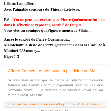
Liliane Langellier...
Avec l'aimable concours de Thierry Lefebvre.
P.S.
"On ne peut pas exclure que Pierre Quéméneur fut bien
dans le véhicule se reposant, accablé de fatigue."
Vous êtes un comique qui s'ignore monsieur Vilain...
Après le suicide de Pierre Quémeneur...
Maintenant la sieste de Pierre Quémeneur dans la Cadillac à
Monfort-L'Amaury...
Bigre !!!!
Affaire Seznec : Assez avec la plaidoirie de Me Philippe Lamour..... - Affaire Seznec Investigation
"Il n'est bon avocat qui ne mente en plaidant." Proverbe
français Me Langlois écrit pudiquement pour ne pas dire
"extrême droite" : "Le défenseur de Maurice Privat est un
jeune avocat, Me Phili...
https://seznecinvestigation.over-blog.com/2024/12/affaire-seznec-assez-avec-la-plaidoirie-de-me-philippe-lamour.html
Lire aussi sur ce blog...