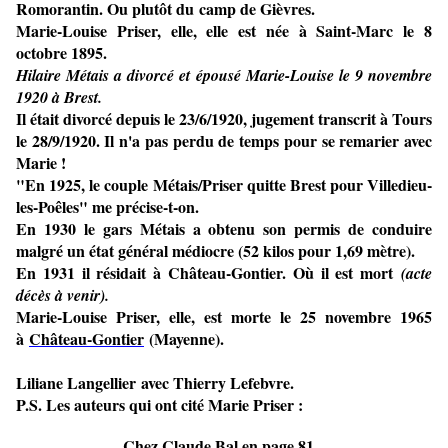
Romorantin. Ou plutôt du
camp de Gièvres.
Marie-Louise Priser, elle, elle est née à Saint-Marc le 8
octobre 1895.
Hilaire Métais a divorcé et épousé Marie-Louise le 9 novembre
1920 à Brest.
Il était divorcé depuis le 23/6/1920, jugement transcrit à Tours
le 28/9/1920. Il n'a pas perdu de temps pour se remarier avec
Marie !
"En 1925, le couple Métais/Priser quitte Brest pour Villedieu-
les-Poêles" me précise-t-on.
En 1930 le gars Métais a obtenu son permis de conduire
malgré un état général médiocre (52 kilos pour 1,69 mètre).
En 1931 il résidait à Château-Gontier. Où il est mort
(acte
décès à venir).
Marie-Louise Priser, elle,
est morte le 25 novembre 1965
à
Château-Gontier
(Mayenne).
Liliane Langellier
avec Thierry Lefebvre.
​​​​P.S. Les auteurs qui ont cité Marie Priser :
Chez Claude Bal en page 81...