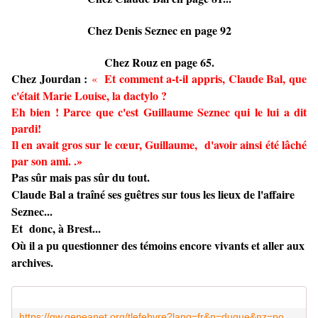
Chez Denis Seznec en page 92
Chez Rouz en page 65.
Chez Jourdan :
Et comment a-t-il appris, Claude Bal, que
«
c'était Marie Louise, la dactylo ?
Eh bien ! Parce que c'est Guillaume Seznec qui le lui a dit
pardi!
Il en avait gros sur le cœur, Guillaume, d'avoir ainsi été lâché
par son ami. .»
Pas sûr mais pas sûr du tout.
Claude Bal a traîné ses guêtres sur tous les lieux de l'affaire
Seznec...
Et donc, à Brest...
Où il a pu questionner des témoins encore vivants et aller aux
archives.
https://gw.geneanet.org/tlefebvre?lang=fr&n=dugue&nz=pouliquen&oc=0&ocz=1&p=maria+louise&pz=pierre+jean+ignace&type=fiche