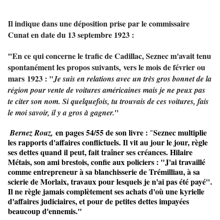
Il indique dans une déposition prise par le commissaire
Cunat en date du 13 septembre 1923 :
"
En ce qui concerne le trafic de Cadillac, Seznec m'avait tenu
spontanément les propos suivants, vers le mois de février ou
mars 1923 : "
Je suis en relations avec un très gros bonnet de la
région pour vente de voitures américaines mais je ne peux pas
te citer son nom. Si quelquefois, tu trouvais de ces voitures, fais
"
le moi savoir, il y a gros à gagner.
en pages 54/55 de son livre :
Seznec multiplie
Bernez Rouz,
"
les rapports d'affaires conflictuels. Il vit au jour le jour, règle
ses dettes quand il peut, fait traîner ses créances. Hilaire
Métais, son ami brestois, confie aux policiers : "J'ai travaillé
comme entrepreneur à sa blanchisserie de Trémilliau, à sa
scierie de Morlaix, travaux pour lesquels je n'ai pas été payé".
Il ne règle jamais complètement ses achats d'où une kyrielle
d'affaires judiciaires, et pour de petites dettes impayées
beaucoup d'ennemis."