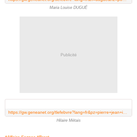
Maria Louise DUGUÉ
Publicité
https://gw.geneanet.org/tlefebvre?lang=fr&pz=pierre+jean+ignace&nz=pouliquen&ocz=1&p=hilaire+gustave+eugene&n=metais
Hilaire Métais