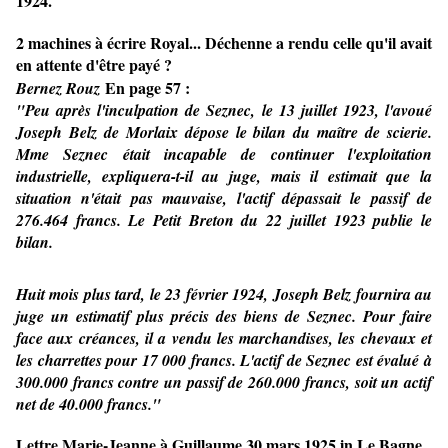
1924.
2 machines à écrire Royal... Déchenne a rendu celle qu'il avait
en attente d'être payé ?
En page 57 :
Bernez Rouz
"Peu après l'inculpation de Seznec, le 13 juillet 1923, l'avoué
Joseph Belz de Morlaix dépose le bilan du maître de scierie.
Mme Seznec était incapable de continuer l'exploitation
industrielle, expliquera-t-il au juge, mais il estimait que la
situation n'était pas mauvaise, l'actif dépassait le passif de
276.464 francs. Le Petit Breton du 22 juillet 1923 publie le
bilan.
Huit mois plus tard, le 23 février 1924, Joseph Belz fournira au
juge un estimatif plus précis des biens de Seznec. Pour faire
face aux créances, il a vendu les marchandises, les chevaux et
les charrettes pour 17 000 francs. L'actif de Seznec est évalué à
300.000 francs contre un passif de 260.000 francs, soit un actif
net de 40.000 francs."
Lettre Marie-Jeanne à Guillaume 30 mars 1925 in Le Bagne