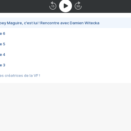
bey Maguire, c'est lui ! Rencontre avec Damien Witecka
e 6
e 5
e 4
e 3
s créatrices de la VF !
e 2
e 1
e Mektoub My Love arrive enfin ! Rencontre avec Shaïn Boumedine et Sal
i : après Toni en famille
elle réalise le bouleversant Dites lui que je l'aime