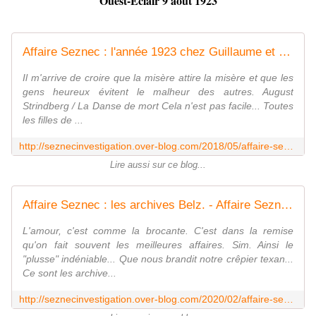
Ouest-Éclair 9 août 1923
Affaire Seznec : l'année 1923 chez Guillaume et Marie-Jeanne - Affaire Seznec Investigation
Il m'arrive de croire que la misère attire la misère et que les
gens heureux évitent le malheur des autres. August
Strindberg / La Danse de mort Cela n'est pas facile... Toutes
les filles de ...
http://seznecinvestigation.over-blog.com/2018/05/affaire-seznec-l-annee-1923-chez-guillaume-et-marie-jeanne.html
Lire aussi sur ce blog...
Affaire Seznec : les archives Belz. - Affaire Seznec Investigation
L'amour, c'est comme la brocante. C'est dans la remise
qu'on fait souvent les meilleures affaires. Sim. Ainsi le
"plusse" indéniable... Que nous brandit notre crêpier texan...
Ce sont les archive...
http://seznecinvestigation.over-blog.com/2020/02/affaire-seznec-les-archives-belz.html