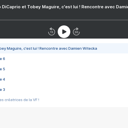
 DiCaprio et Tobey Maguire, c'est lui ! Rencontre avec Dam
bey Maguire, c'est lui ! Rencontre avec Damien Witecka
e 6
e 5
e 4
e 3
s créatrices de la VF !
e 2
e 1