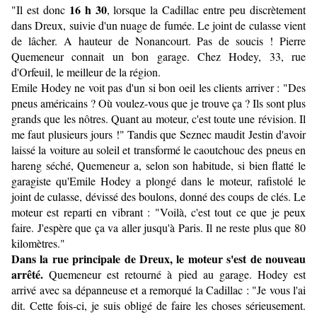
16 h 30
"Il est donc
, lorsque la Cadillac entre peu discrètement
dans Dreux, suivie d'un nuage de fumée. Le joint de culasse vient
de lâcher. A hauteur de Nonancourt. Pas de soucis ! Pierre
Quemeneur connait un bon garage. Chez Hodey, 33, rue
d'Orfeuil, le meilleur de la région.
Emile Hodey ne voit pas d'un si bon oeil les clients arriver : "Des
pneus américains ? Où voulez-vous que je trouve ça ? Ils sont plus
grands que les nôtres. Quant au moteur, c'est toute une révision. Il
me faut plusieurs jours !" Tandis que Seznec maudit Jestin d'avoir
laissé la voiture au soleil et transformé le caoutchouc des pneus en
hareng séché, Quemeneur a, selon son habitude, si bien flatté le
garagiste qu'Emile Hodey a plongé dans le moteur, rafistolé le
joint de culasse, dévissé des boulons, donné des coups de clés. Le
moteur est reparti en vibrant : "Voilà, c'est tout ce que je peux
faire. J'espère que ça va aller jusqu'à Paris. Il ne reste plus que 80
kilomètres."
Dans la rue principale de Dreux, le moteur s'est de nouveau
arrêté.
Quemeneur est retourné à pied au garage. Hodey est
arrivé avec sa dépanneuse et a remorqué la Cadillac : "Je vous l'ai
dit. Cette fois-ci, je suis obligé de faire les choses sérieusement.