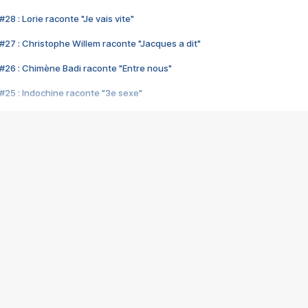
28 : Lorie raconte "Je vais vite"
#27 : Christophe Willem raconte "Jacques a dit"
#26 : Chimène Badi raconte "Entre nous"
#25 : Indochine raconte "3e sexe"
#24 : Zaho raconte "C'est chelou"
#23 : Patrick Bruel raconte "Au café des délices"
#22 : Kyo raconte "Le chemin"
#21 : Nolwenn Leroy raconte "Cassé"
#20 : Patrick Hernandez raconte "Born to be alive"
#19 : Lorie raconte "Près de moi"
#18 : Michael Jones raconte "A nos actes manqués" (avec Jean-Jacque
#17 : Khaled raconte "Aïcha"