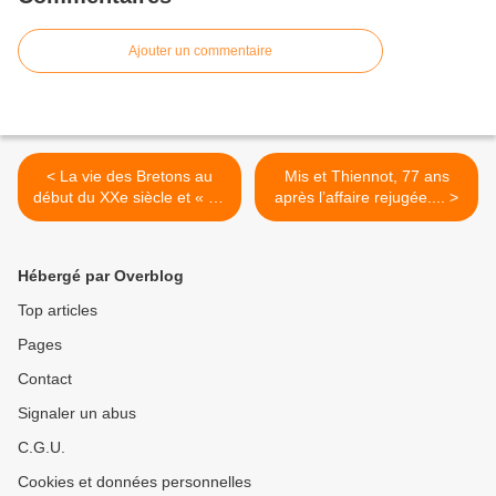
Ajouter un commentaire
< La vie des Bretons au
Mis et Thiennot, 77 ans
début du XXe siècle et « Le
après l’affaire rejugée.... >
Cheval d'orgueil » de
Claude Chabrol....
Hébergé par Overblog
Top articles
Pages
Contact
Signaler un abus
C.G.U.
Cookies et données personnelles