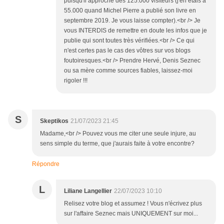
puisqu'il approche des 125.000 visiteurs (j'en étais à
55.000 quand Michel Pierre a publié son livre en
septembre 2019. Je vous laisse compter).<br /> Je
vous INTERDIS de remettre en doute les infos que je
publie qui sont toutes très vérifiées.<br /> Ce qui
n'est certes pas le cas des vôtres sur vos blogs
foutoiresques.<br /> Prendre Hervé, Denis Seznec
ou sa mère comme sources fiables, laissez-moi
rigoler !!!
S
Skeptikos
21/07/2023 21:45
Madame,<br /> Pouvez vous me citer une seule injure, au
sens simple du terme, que j'aurais faite à votre encontre?
Répondre
L
Liliane Langellier
22/07/2023 10:10
Relisez votre blog et assumez ! Vous n'écrivez plus
sur l'affaire Seznec mais UNIQUEMENT sur moi...