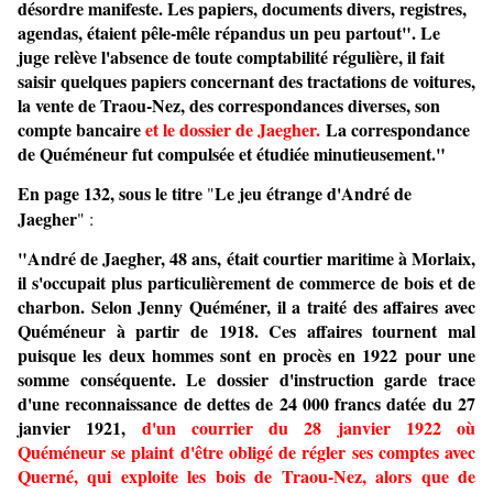
désordre manifeste. Les papiers, documents divers, registres,
agendas, étaient pêle-mêle répandus un peu partout". Le
juge relève l'absence de toute comptabilité régulière, il fait
saisir quelques papiers concernant des tractations de voitures,
la vente de Traou-Nez, des correspondances diverses, son
compte bancaire
et le dossier de Jaegher.
La correspondance
de Quéméneur fut compulsée et étudiée minutieusement."
En page 132, sous le titre
Le jeu étrange d'André de
"
Jaegher
" :
"André de Jaegher, 48 ans, était courtier maritime à Morlaix,
il s'occupait plus particulièrement de commerce de bois et de
charbon. Selon Jenny Quéméner, il a traité des affaires avec
Quéméneur à partir de 1918. Ces affaires tournent mal
puisque les deux hommes sont en procès en 1922 pour une
somme conséquente. Le dossier d'instruction garde trace
d'une reconnaissance de dettes de 24 000 francs datée du 27
janvier 1921,
d'un courrier du 28 janvier 1922 où
Quéméneur se plaint d'être obligé de régler ses comptes avec
Querné, qui exploite les bois de Traou-Nez, alors que de