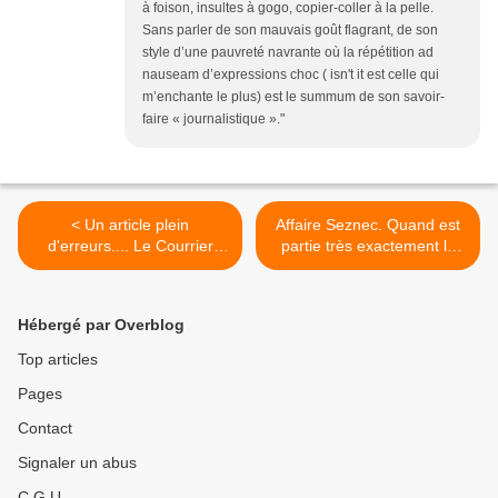
à foison, insultes à gogo, copier-coller à la pelle.
Sans parler de son mauvais goût flagrant, de son
style d’une pauvreté navrante où la répétition ad
nauseam d’expressions choc ( isn't it est celle qui
m’enchante le plus) est le summum de son savoir-
faire « journalistique »."
< Un article plein
Affaire Seznec. Quand est
d'erreurs.... Le Courrier
partie très exactement la
Picard du 23 Août 2023 :
lettre chargée de Me
Les trois clefs du mystère
Pouliquen (?) >
Seznec se trouvaient au
Hébergé par Overblog
Havre…
Top articles
Pages
Contact
Signaler un abus
C.G.U.