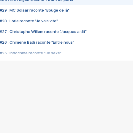
#29 : MC Solaar raconte "Bouge de là"
28 : Lorie raconte "Je vais vite"
#27 : Christophe Willem raconte "Jacques a dit"
#26 : Chimène Badi raconte "Entre nous"
#25 : Indochine raconte "3e sexe"
#24 : Zaho raconte "C'est chelou"
#23 : Patrick Bruel raconte "Au café des délices"
#22 : Kyo raconte "Le chemin"
#21 : Nolwenn Leroy raconte "Cassé"
#20 : Patrick Hernandez raconte "Born to be alive"
#19 : Lorie raconte "Près de moi"
#18 : Michael Jones raconte "A nos actes manqués" (avec Jean-Jacque