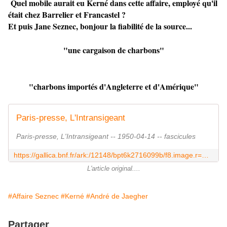
Quel mobile aurait eu Kerné dans cette affaire, employé qu'il
était chez Barrelier et Francastel ?
Et puis Jane Seznec, bonjour la fiabilité de la source...
"une cargaison de charbons"
"charbons importés d'Angleterre et d'Amérique"
Paris-presse, L'Intransigeant
Paris-presse, L'Intransigeant -- 1950-04-14 -- fascicules
https://gallica.bnf.fr/ark:/12148/bpt6k2716099b/f8.image.r=%22kern%C3%A9%20fut%20agressif%22?rk=21459;2
L'article original....
#Affaire Seznec
#Kerné
#André de Jaegher
Partager