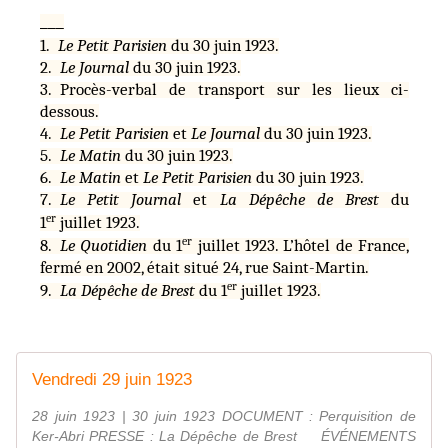
___
1.
Le Petit Parisien
du 30 juin 1923.
2.
Le Journal
du 30 juin 1923.
3. Procès-verbal de transport sur les lieux ci-
dessous.
4.
Le Petit Parisien
et
Le Journal
du 30 juin 1923.
5.
Le Matin
du 30 juin 1923.
6.
Le Matin
et
Le Petit Parisien
du 30 juin 1923.
7.
Le Petit Journal
et
La Dépêche de Brest
du
er
1
juillet 1923.
er
8.
Le Quotidien
du 1
juillet 1923. L’hôtel de France,
fermé en 2002, était situé 24, rue Saint-Martin.
er
9.
La Dépêche de Brest
du 1
juillet 1923.
Vendredi 29 juin 1923
28 juin 1923 | 30 juin 1923 DOCUMENT : Perquisition de
Ker-Abri PRESSE : La Dépêche de Brest ÉVÉNEMENTS