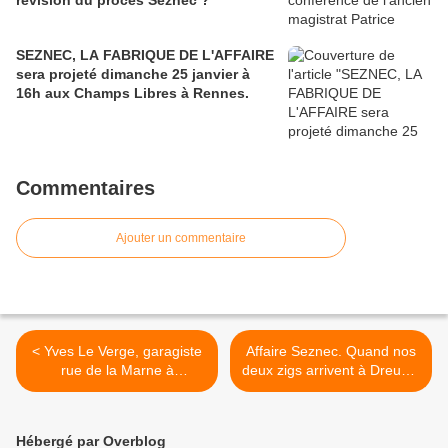
SEZNEC, LA FABRIQUE DE L'AFFAIRE
sera projeté dimanche 25 janvier à
16h aux Champs Libres à Rennes.
Commentaires
Ajouter un commentaire
< Yves Le Verge, garagiste
Affaire Seznec. Quand nos
rue de la Marne à
deux zigs arrivent à Dreux...
Lesneven en 1926, n'a rien
>
à voir avec l'affaire
Seznec....
Hébergé par Overblog