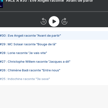
FACE A #30 : Eve Angeli raconte "Avant de partir"
#30 : Eve Angeli raconte "Avant de partir"
#29 : MC Solaar raconte "Bouge de là"
28 : Lorie raconte "Je vais vite"
#27 : Christophe Willem raconte "Jacques a dit"
#26 : Chimène Badi raconte "Entre nous"
#25 : Indochine raconte "3e sexe"
#24 : Zaho raconte "C'est chelou"
#23 : Patrick Bruel raconte "Au café des délices"
#22 : Kyo raconte "Le chemin"