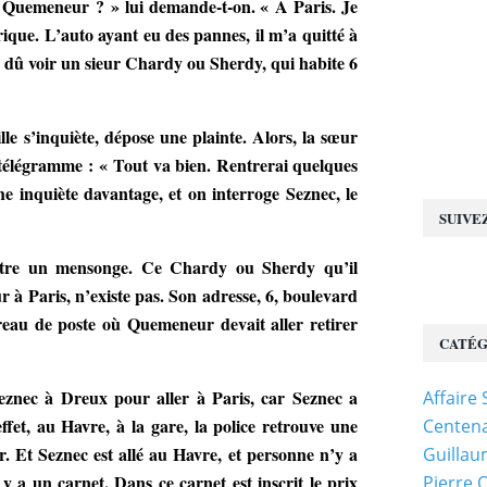
t Quemeneur ? » lui demande-t-on. « A Paris. Je
que. L’auto ayant eu des pannes, il m’a quitté à
l a dû voir un sieur Chardy ou Sherdy, qui habite 6
e s’inquiète, dépose une plainte. Alors, la sœur
élégramme : « Tout va bien. Rentrerai quelques
 inquiète davantage, et on interroge Seznec, le
SUIVE
être un mensonge. Ce Chardy ou Sherdy qu’il
 Paris, n’existe pas. Son adresse, 6, boulevard
reau de poste où Quemeneur devait aller retirer
CATÉG
eznec à Dreux pour aller à Paris, car Seznec a
Affaire
ffet, au Havre, à la gare, la police retrouve une
Centena
. Et Seznec est allé au Havre, et personne n’y a
Guillau
y a un carnet. Dans ce carnet est inscrit le prix
Pierre