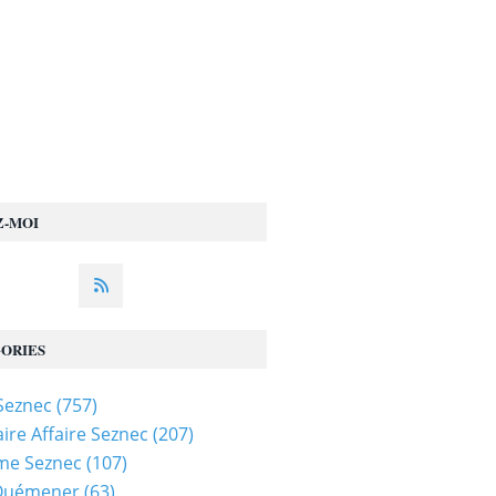
Z-MOI
ORIES
 Seznec
(757)
ire Affaire Seznec
(207)
me Seznec
(107)
 Quémener
(63)