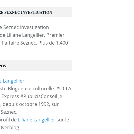
RE SEZNEC INVESTIGATION
de Liliane Langellier. Premier
 l'affaire Seznec. Plus de 1.400
POS
iste Blogueuse culturelle. #UCLA
LExpress #PublicisConseil Je
e, depuis octobre 1992, sur
e Seznec.
profil de
Liliane Langellier
sur le
 Overblog