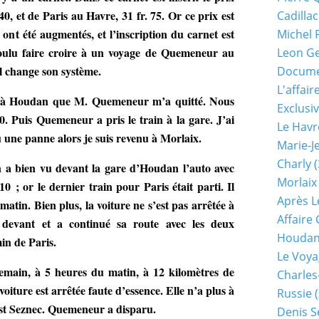
40, et de Paris au Havre, 31 fr. 75. Or ce prix est
Cadillac
r ont été augmentés, et l’inscription du carnet est
Michel 
voulu faire croire à un voyage de Quemeneur au
Leon G
 il change son système.
Documen
L'affair
s à Houdan que M. Quemeneur m’a quitté. Nous
Exclusiv
. Puis Quemeneur a pris le train à la gare. J’ai
Le Havr
u une panne alors je suis revenu à Morlaix.
Marie-J
Charly
(
on a bien vu devant la gare d’Houdan l’auto avec
Morlaix
; or le dernier train pour Paris était parti. Il
Après L
matin. Bien plus, la voiture ne s’est pas arrêtée à
Affaire
 devant et a continué sa route avec les deux
Houda
in de Paris.
Le Voya
demain, à 5 heures du matin, à 12 kilomètres de
Charles
oiture est arrêtée faute d’essence. Elle n’a plus à
Russie
(
st Seznec. Quemeneur a disparu.
Denis S