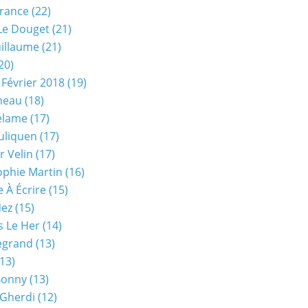
rance
(22)
Le Douget
(21)
uillaume
(21)
20)
 Février 2018
(19)
neau
(18)
elame
(17)
uliquen
(17)
r Velin
(17)
phie Martin
(16)
 À Écrire
(15)
Nez
(15)
s Le Her
(14)
Legrand
(13)
13)
Bonny
(13)
 Gherdi
(12)