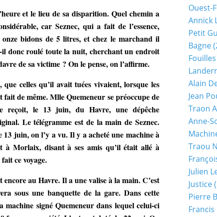
Ouest-F
’heure et le lieu de sa disparition. Quel chemin a
Annick 
nsidérable, car Seznec, qui a fait de l’essence,
Petit G
onze bidons de 5 litres, et chez le marchand il
Bagne
(
il donc roulé toute la nuit, cherchant un endroit
Fouilles
adavre de sa victime ? On le pense, on l’affirme.
Lander
Alain D
 que celles qu’il avait tuées vivaient, lorsque les
Jean Po
ait fait de même. Mlle Quemeneur se préoccupe de
Traon A
le reçoit, le 13 juin, du Havre, une dépêche
Anne-So
riginal. Le télégramme est de la main de Seznec.
Machine
le 13 juin, on l’y a vu. Il y a acheté une machine à
Traou 
 à Morlaix, disant à ses amis qu’il était allé à
Françoi
 fait ce voyage.
Julien 
t encore au Havre. Il a une valise à la main. C’est
Justice
(
era sous une banquette de la gare. Dans cette
Pierre 
 la machine signé Quemeneur dans lequel celui-ci
Francis