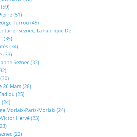
(59)
Pierre
(51)
eorge Turrou
(45)
taire "seznec, La Fabrique De
e"
(35)
ités
(34)
e
(33)
eanne Seznec
(33)
32)
(30)
e 26 Mars
(28)
 Cadiou
(25)
n
(24)
ge Morlaix-Paris-Morlaix
(24)
-Victor Hervé
(23)
23)
eznec
(22)