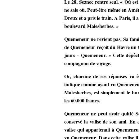
Le 28, Seznec rentre seul. « Où es
ne sais où. Peut-être même en Améri
Dreux et a pris le train. A Paris, i
boulevard Malesherbes. »
Quemeneur ne revient pas. Sa famill
de Quemeneur reçoit du Havre un t
jours – Quemeneur. » Cette dépêche
compagnon de voyage.
Or, chacune de ses réponses va 
indique comme ayant vu Quemeneur à
Malesherbes, est simplement le bu
les 60.000 francs.
Quemeneur ne peut avoir quitté S
conservé la valise de son ami. En e
valise qui appartenait à Quemeneur
vu Quemeneur. Dans cette valise il 