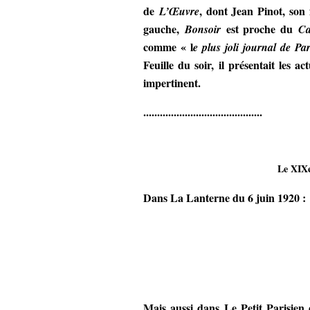
de
, dont Jean Pinot, son 
L’Œuvre
gauche,
est proche du
Bonsoir
Ca
comme « l
e plus joli journal de Par
Feuille du soir, il présentait les a
impertinent.
...........................................
Le XIXe
Dans La Lanterne du 6 juin 1920 :
Mais aussi dans Le Petit Parisien