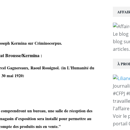
AFFAI
Le blog 
blog sur
Joseph Kermina sur Criminocorpus.
articles.
rat Brousse/Kermina :
À PRO
cel Gagnereaux, Raoul Rossignol. (in L'Humanité du
30 mai 1920)
Journal
#CFPJ #
travaill
l'affair
i comprendront un bureau, une salle de réception des
Voir le 
magasin d'exposition sera installé pour permettre au
portail
 compte des produits mis en vente."