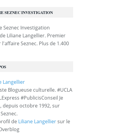
RE SEZNEC INVESTIGATION
de Liliane Langellier. Premier
 l'affaire Seznec. Plus de 1.400
POS
iste Blogueuse culturelle. #UCLA
LExpress #PublicisConseil Je
e, depuis octobre 1992, sur
e Seznec.
profil de
Liliane Langellier
sur le
 Overblog