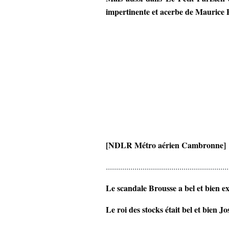
impertinente et acerbe de Maurice 
[NDLR Métro aérien Cambronne]
............................................................
Le scandale Brousse a bel et bien ex
Le roi des stocks était bel et bien 