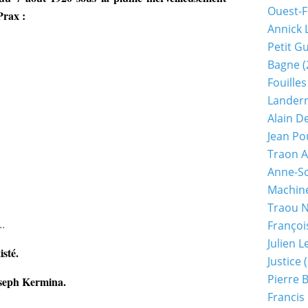
Ouest-F
Prax :
Annick 
Petit G
Bagne
(
Fouilles
Lander
Alain D
Jean Po
Traon A
Anne-So
Machine
Traou 
..
Françoi
Julien 
isté.
Justice
(
Pierre 
Joseph Kermina.
Francis