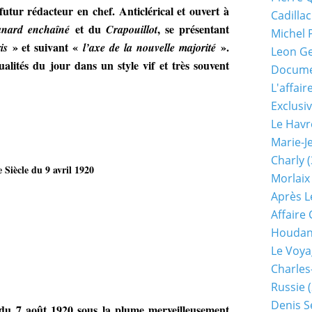
futur rédacteur en chef. Anticlérical et ouvert à
Cadillac
et du
, se présentant
nard enchaîné
Crapouillot
Michel 
» et suivant «
».
is
l’axe de la nouvelle majorité
Leon G
ctualités du jour dans un style vif et très souvent
Documen
L'affair
Exclusiv
Le Havr
Marie-J
Charly
(
 Siècle du 9 avril 1920
Morlaix
Après L
Affaire
Houda
Le Voya
Charles
Russie
(
Denis S
 du 7 août 1920 sous la plume merveilleusement