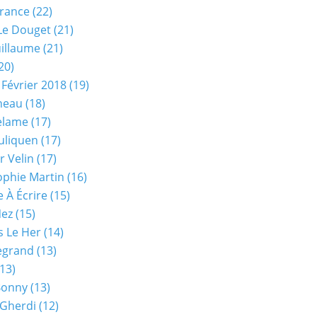
rance
(22)
Le Douget
(21)
uillaume
(21)
20)
 Février 2018
(19)
neau
(18)
elame
(17)
uliquen
(17)
r Velin
(17)
phie Martin
(16)
 À Écrire
(15)
Nez
(15)
s Le Her
(14)
Legrand
(13)
13)
Bonny
(13)
 Gherdi
(12)