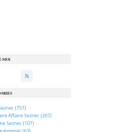
Z-MOI
ORIES
 Seznec
(757)
ire Affaire Seznec
(207)
me Seznec
(107)
 Quémener
(63)