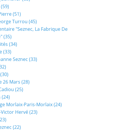
(59)
Pierre
(51)
eorge Turrou
(45)
taire "seznec, La Fabrique De
e"
(35)
ités
(34)
e
(33)
eanne Seznec
(33)
32)
(30)
e 26 Mars
(28)
 Cadiou
(25)
n
(24)
ge Morlaix-Paris-Morlaix
(24)
-Victor Hervé
(23)
23)
eznec
(22)