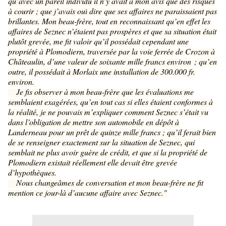
qu’avec un pareil individu il n’y avait à mon avis que des risques
à courir
; que j
’
avais ou
ï
dire que ses affaires ne paraissaient pas
brillantes. Mon beau-frère, tout en reconnaissant qu’en effet les
affaires de Seznec n’étaient pas prospères et que sa situation était
plutôt grevée, me fit valoir qu’il possédait cependant une
propriété à Plomodiern, traversée par la voie ferrée de Crozon à
Châteaulin, d’une valeur de soixante mille francs environ
; qu
’
en
outre, il poss
é
dait
à
Morlaix une installation de 300.000 fr.
environ.
Je fis observer à mon beau-frère que les évaluations me
semblaient exagérées, qu’en tout cas si elles étaient conformes à
la réalité, je ne pouvais m’expliquer comment Seznec s’était vu
dans l’obligation de mettre son automobile en dépôt à
Landerneau pour un prêt de quinze mille francs
; qu
’
il ferait bien
de se renseigner exactement sur la situation de Seznec, qui
semblait ne plus avoir guère de crédit, et que si la propriété de
Plomodiern existait réellement elle devait être grevée
d’hypothèques.
Nous changeâmes de conversation et mon beau-frère ne fit
mention ce jour-là d’aucune affaire avec Seznec."