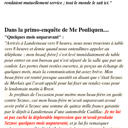
rendaient mutuellement service ; tout le monde le sait ici."
Dans la primo-enquête de Me Pouliquen....
"Quelques mois auparavant" :
"Arrivés à Landerneau vers 8 heures, nous nous trouvions à table
vers 8 heures et demie quand nous entendîmes appeler au
téléphone
; mon beau[-fr
è
re]
s’est levé immédiatement de table
pour entrer en son bureau qui n’est séparé de la salle que par un
couloir. Les portes étant restées ouvertes, je perçus un échange de
quelques mots, mais la communication fut assez brève. Mon
beau-frère est rentré presque aussitôt en disant que c’était Seznec
de Morlaix qui l’avait appelé pour lui fixer un rendez-vous pour
le lendemain matin à Brest.
Je profitais de l’occasion pour mettre mon beau-frère en garde
contre Seznec, car mon beau-frère m’avait auparavant avoué
avoir prêté à Seznec une somme de quinze mille francs garantie
par le dépôt à Landerneau d’une automobile Cadillac.
Je ne lui
ai pas caché la déplorable impression que m’avait produite
Seznec quelques mois auparavant,
et je lui fis remarquer