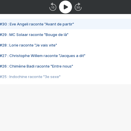
#30 : Eve Angeli raconte "Avant de partir"
#29 : MC Solaar raconte "Bouge de là"
28 : Lorie raconte "Je vais vite"
#27 : Christophe Willem raconte "Jacques a dit"
#26 : Chimène Badi raconte "Entre nous"
#25 : Indochine raconte "3e sexe"
#24 : Zaho raconte "C'est chelou"
#23 : Patrick Bruel raconte "Au café des délices"
#22 : Kyo raconte "Le chemin"
#21 : Nolwenn Leroy raconte "Cassé"
#20 : Patrick Hernandez raconte "Born to be alive"