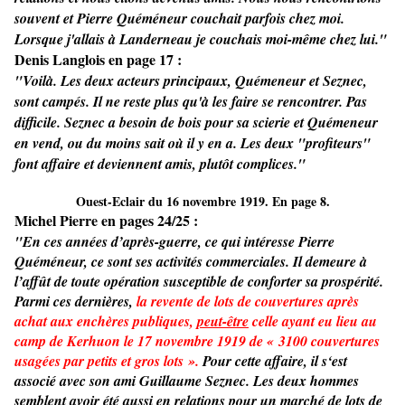
souvent et Pierre Quéméneur couchait parfois chez moi.
Lorsque j'allais à Landerneau je couchais moi-même chez lui."
Denis Langlois en page 17 :
"Voilà. Les deux acteurs principaux, Quémeneur et Seznec,
sont campés. Il ne reste plus qu'à les faire se rencontrer. Pas
difficile. Seznec a besoin de bois pour sa scierie et Quémeneur
en vend, ou du moins sait où il y en a. Les deux "profiteurs"
font affaire et deviennent amis, plutôt complices."
Ouest-Eclair du 16 novembre 1919. En page 8.
Michel Pierre en pages 24/25 :
"En ces années d’après-guerre, ce qui intéresse Pierre
Quéméneur, ce sont ses activités commerciales. Il demeure à
l’affût de toute opération susceptible de conforter sa prospérité.
Parmi ces dernières,
la revente de lots de couvertures après
achat aux enchères publiques,
peut-être
celle ayant eu lieu au
camp de Kerhuon le 17 novembre 1919 de « 3100 couvertures
usagées par petits et gros lots ».
Pour cette affaire, il s‘est
associé avec son ami Guillaume Seznec. Les deux hommes
semblent avoir été aussi en relations pour un marché de lots de