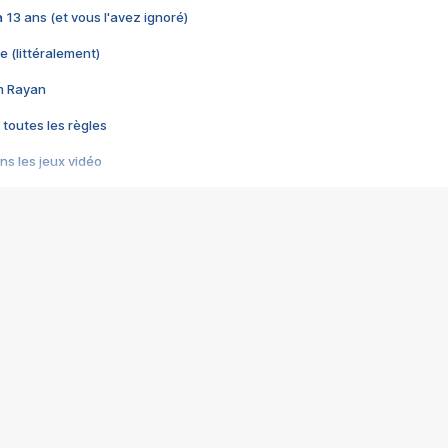
 a 13 ans (et vous l'avez ignoré)
e (littéralement)
im Rayan
 toutes les règles
s les jeux vidéo
us choquant de Rockstar ? - Le scandale BULLY
e plus moche de Steam
du RÊVE tourne au CAUCHEMAR
pendant 8 heures
it… à tort
umiliés par un jeu vidéo
ire - Final Fantasy 8