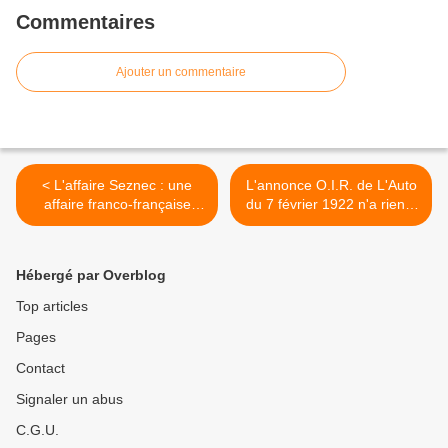
Commentaires
Ajouter un commentaire
< L'affaire Seznec : une
L'annonce O.I.R. de L'Auto
affaire franco-française
du 7 février 1922 n'a rien à
entre deux bretons....
voir avec l'affaire Seznec...
>
Hébergé par Overblog
Top articles
Pages
Contact
Signaler un abus
C.G.U.