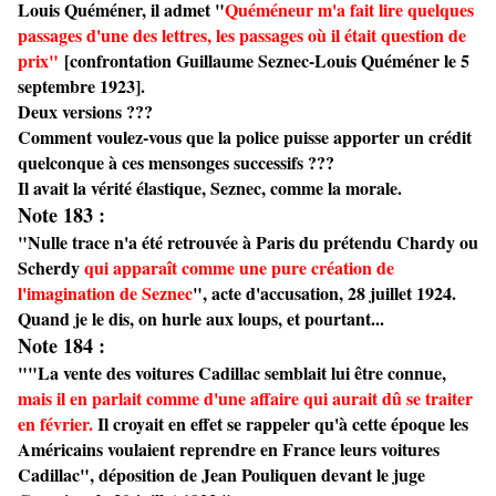
Louis Quéméner, il admet "
Quéméneur m'a fait lire quelques
passages d'une des lettres, les passages où il était question de
prix"
[confrontation Guillaume Seznec-Louis Quéméner le 5
septembre 1923].
Deux versions ???
Comment voulez-vous que la police puisse apporter un crédit
quelconque à ces mensonges successifs ???
Il avait la vérité élastique, Seznec, comme la morale.
Note 183 :
"Nulle trace n'a été retrouvée à Paris du prétendu Chardy ou
Scherdy
qui apparaît comme une pure création de
l'imagination de Seznec
", acte d'accusation, 28 juillet 1924.
Quand je le dis, on hurle aux loups, et pourtant...
Note 184 :
""La vente des voitures Cadillac semblait lui être connue,
mais il en parlait comme d'une affaire qui aurait dû se traiter
en février.
Il croyait en effet se rappeler qu'à cette époque les
Américains voulaient reprendre en France leurs voitures
Cadillac", déposition de Jean Pouliquen devant le juge