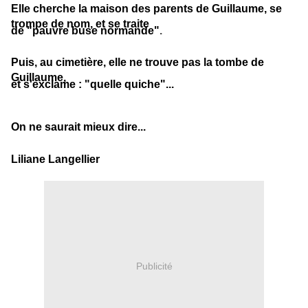
Elle cherche la maison des parents de Guillaume, se
trompe de nom, et se traite
de "pauvre buse normande"
.
Puis, au cimetière, elle ne trouve pas la tombe de
Guillaume,
et s'exclame : "quelle quiche"...
On ne saurait mieux dire...
Liliane Langellier
Publicité