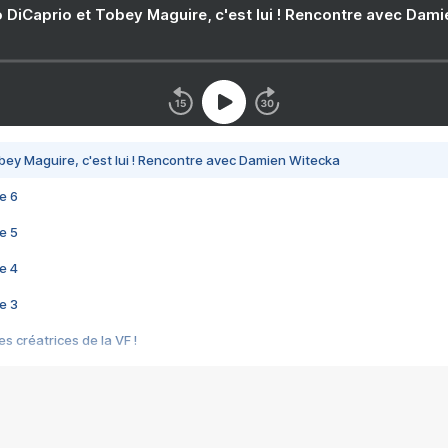
 DiCaprio et Tobey Maguire, c'est lui ! Rencontre avec Dam
bey Maguire, c'est lui ! Rencontre avec Damien Witecka
e 6
e 5
e 4
e 3
s créatrices de la VF !
e 2
e 1
e Mektoub My Love arrive enfin ! Rencontre avec Shaïn Boumedine et Sal