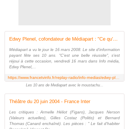
Edwy Plenel, cofondateur de Médiapart : "Ce qu'on a montré en 10 ans, c'est que notre site est utile"
Médiapart a vu le jour le 16 mars 2008. Le site d'information
payant fête ses 10 ans. "C'est une belle réussite", s'est
réjoui à cette occasion, vendredi 16 mars dans Info média,
Edwy Plenel,...
https://www.francetvinfo.fr/replay-radio/info-medias/edwy-plenel-cofondateur-de-mediapart-ce-quon-a-montre-en-10ans-cest-que-notre-site-est-utile_2635588.html
Les 10 ans de Mediapart avec le moustachu...
Théâtre du 20 juin 2004 - France Inter
Les critiques : Armelle Héliot (Figaro), Jacques Nerson
(Valeurs actuelles), Gilles Costaz (Politis) et Bernard
Thomas (Canard enchaîné). Les pièces : " Le fait d'habiter