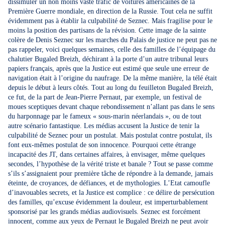
dissimuler un non moins vaste trafic de voitures américaines de la
Première Guerre mondiale, en direction de la Russie. Tout cela ne suffit
évidemment pas à établir la culpabilité de Seznec. Mais fragilise pour le
moins la position des partisans de la révision. Cette image de la sainte
colère de Denis Seznec sur les marches du Palais de justice ne peut pas ne
pas rappeler, voici quelques semaines, celle des familles de l’équipage du
chalutier Bugaled Breizh, déchirant à la porte d’un autre tribunal leurs
papiers français, après que la Justice eut estimé que seule une erreur de
navigation était à l’origine du naufrage. De la même manière, la télé était
depuis le début à leurs côtés. Tout au long du feuilleton Bugaled Breizh,
ce fut, de la part de Jean-Pierre Pernaut, par exemple, un festival de
moues sceptiques devant chaque rebondissement n’allant pas dans le sens
du harponnage par le fameux « sous-marin néerlandais », ou de tout
autre scénario fantastique. Les médias accusent la Justice de tenir la
culpabilité de Seznec pour un postulat. Mais postulat contre postulat, ils
font eux-mêmes postulat de son innocence. Pourquoi cette étrange
incapacité des JT, dans certaines affaires, à envisager, même quelques
secondes, l’hypothèse de la vérité triste et banale ? Tout se passe comme
s’ils s’assignaient pour première tâche de répondre à la demande, jamais
éteinte, de croyances, de défiances, et de mythologies. L’Etat camoufle
d’inavouables secrets, et la Justice est complice : ce délire de persécution
des familles, qu’excuse évidemment la douleur, est imperturbablement
sponsorisé par les grands médias audiovisuels. Seznec est forcément
innocent, comme aux yeux de Pernaut le Bugaled Breizh ne peut avoir