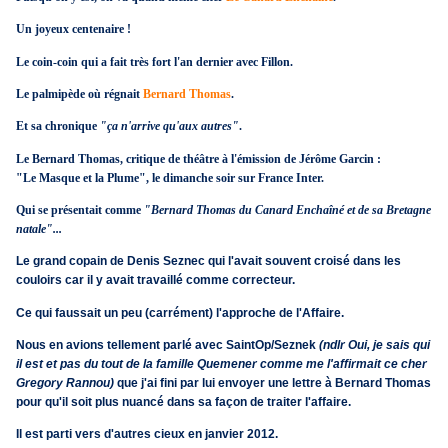
Un joyeux centenaire !
Le coin-coin qui a fait très fort l'an dernier avec Fillon.
Le palmipède où régnait
Bernard Thomas
.
Et sa chronique
"ça n'arrive qu'aux autres"
.
Le Bernard Thomas, critique de théâtre à l'émission de Jérôme Garcin :
"Le Masque et la Plume", le dimanche soir sur France Inter.
Qui se présentait comme
"Bernard Thomas du Canard Enchaîné et de sa Bretagne
natale"...
Le grand copain de Denis Seznec qui l'avait souvent croisé dans les
couloirs car il y avait travaillé comme correcteur.
Ce qui faussait un peu (carrément) l'approche de l'Affaire.
Nous en avions tellement parlé avec SaintOp/Seznek
(ndlr Oui, je sais qui
il est et pas du tout de la famille Quemener comme me l'affirmait ce cher
Gregory Rannou)
que j'ai fini par lui envoyer une lettre à Bernard Thomas
pour qu'il soit plus nuancé dans sa façon de traiter l'affaire.
Il est parti vers d'autres cieux en janvier 2012.