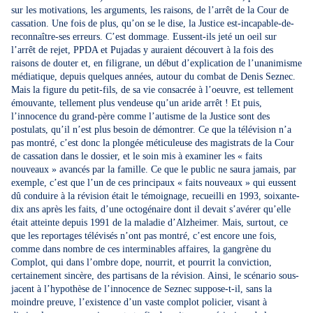
sur les motivations, les arguments, les raisons, de l’arrêt de la Cour de
cassation. Une fois de plus, qu’on se le dise, la Justice est-incapable-de-
reconnaître-ses erreurs. C’est dommage. Eussent-ils jeté un oeil sur
l’arrêt de rejet, PPDA et Pujadas y auraient découvert à la fois des
raisons de douter et, en filigrane, un début d’explication de l’unanimisme
médiatique, depuis quelques années, autour du combat de Denis Seznec.
Mais la figure du petit-fils, de sa vie consacrée à l’oeuvre, est tellement
émouvante, tellement plus vendeuse qu’un aride arrêt ! Et puis,
l’innocence du grand-père comme l’autisme de la Justice sont des
postulats, qu’il n’est plus besoin de démontrer. Ce que la télévision n’a
pas montré, c’est donc la plongée méticuleuse des magistrats de la Cour
de cassation dans le dossier, et le soin mis à examiner les « faits
nouveaux » avancés par la famille. Ce que le public ne saura jamais, par
exemple, c’est que l’un de ces principaux « faits nouveaux » qui eussent
dû conduire à la révision était le témoignage, recueilli en 1993, soixante-
dix ans après les faits, d’une octogénaire dont il devait s’avérer qu’elle
était atteinte depuis 1991 de la maladie d’Alzheimer. Mais, surtout, ce
que les reportages télévisés n’ont pas montré, c’est encore une fois,
comme dans nombre de ces interminables affaires, la gangrène du
Complot, qui dans l’ombre dope, nourrit, et pourrit la conviction,
certainement sincère, des partisans de la révision. Ainsi, le scénario sous-
jacent à l’hypothèse de l’innocence de Seznec suppose-t-il, sans la
moindre preuve, l’existence d’un vaste complot policier, visant à