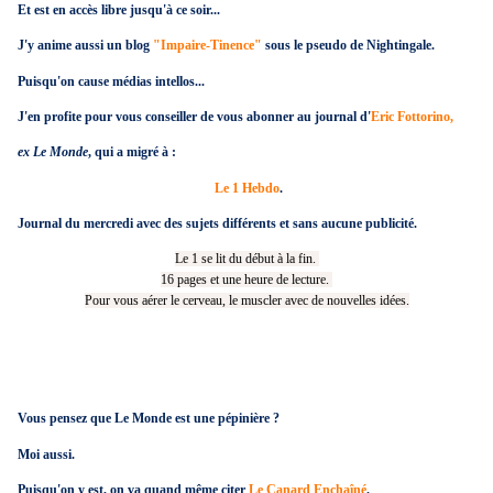
Et est en accès libre jusqu'à ce soir...
J'y anime aussi un blog
"Impaire-Tinence"
sous le pseudo de Nightingale.
Puisqu'on cause médias intellos...
J'en profite pour vous conseiller de vous abonner au journal d'
Eric Fottorino,
ex Le Monde
, qui a migré à :
Le
1 Hebdo
.
Journal du mercredi avec des sujets différents et sans aucune publicité.
Le 1 se lit du début à la fin.
16 pages et une heure de lecture.
Pour vous aérer le cerveau, le muscler avec de nouvelles idées.
Vous pensez que Le Monde est une pépinière ?
Moi aussi.
Puisqu'on y est, on va quand même citer
Le Canard Enchaîné
.