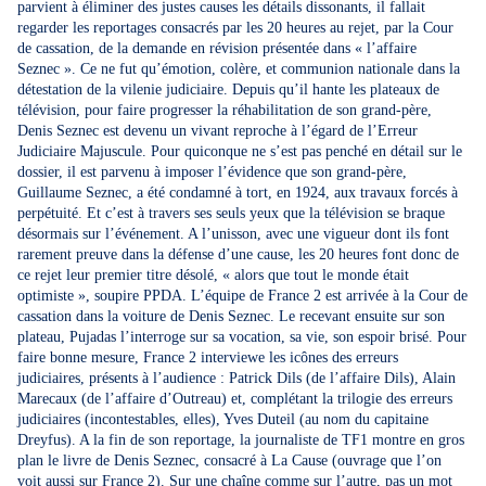
parvient à éliminer des justes causes les détails dissonants, il fallait
regarder les reportages consacrés par les 20 heures au rejet, par la Cour
de cassation, de la demande en révision présentée dans « l’affaire
Seznec ». Ce ne fut qu’émotion, colère, et communion nationale dans la
détestation de la vilenie judiciaire. Depuis qu’il hante les plateaux de
télévision, pour faire progresser la réhabilitation de son grand-père,
Denis Seznec est devenu un vivant reproche à l’égard de l’Erreur
Judiciaire Majuscule. Pour quiconque ne s’est pas penché en détail sur le
dossier, il est parvenu à imposer l’évidence que son grand-père,
Guillaume Seznec, a été condamné à tort, en 1924, aux travaux forcés à
perpétuité. Et c’est à travers ses seuls yeux que la télévision se braque
désormais sur l’événement. A l’unisson, avec une vigueur dont ils font
rarement preuve dans la défense d’une cause, les 20 heures font donc de
ce rejet leur premier titre désolé, « alors que tout le monde était
optimiste », soupire PPDA. L’équipe de France 2 est arrivée à la Cour de
cassation dans la voiture de Denis Seznec. Le recevant ensuite sur son
plateau, Pujadas l’interroge sur sa vocation, sa vie, son espoir brisé. Pour
faire bonne mesure, France 2 interviewe les icônes des erreurs
judiciaires, présents à l’audience : Patrick Dils (de l’affaire Dils), Alain
Marecaux (de l’affaire d’Outreau) et, complétant la trilogie des erreurs
judiciaires (incontestables, elles), Yves Duteil (au nom du capitaine
Dreyfus). A la fin de son reportage, la journaliste de TF1 montre en gros
plan le livre de Denis Seznec, consacré à La Cause (ouvrage que l’on
voit aussi sur France 2). Sur une chaîne comme sur l’autre, pas un mot