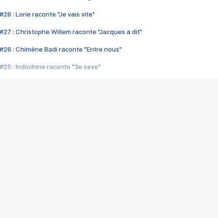
28 : Lorie raconte "Je vais vite"
#27 : Christophe Willem raconte "Jacques a dit"
#26 : Chimène Badi raconte "Entre nous"
#25 : Indochine raconte "3e sexe"
#24 : Zaho raconte "C'est chelou"
#23 : Patrick Bruel raconte "Au café des délices"
#22 : Kyo raconte "Le chemin"
#21 : Nolwenn Leroy raconte "Cassé"
#20 : Patrick Hernandez raconte "Born to be alive"
#19 : Lorie raconte "Près de moi"
#18 : Michael Jones raconte "A nos actes manqués" (avec Jean-Jacque
#17 : Khaled raconte "Aïcha"