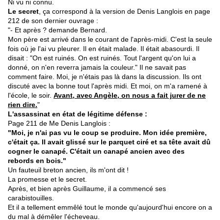
Ni vu ni connu.
Le secret
, ça correspond à la version de Denis Langlois en page
212 de son dernier ouvrage :
"- Et après ? demande Bernard.
Mon père est arrivé dans le courant de l'après-midi. C'est la seule
fois où je l'ai vu pleurer. Il en était malade. Il était abasourdi. Il
disait : "On est ruinés. On est ruinés. Tout l'argent qu'on lui a
donné, on n'en reverra jamais la couleur." Il ne savait pas
comment faire. Moi, je n'étais pas là dans la discussion. Ils ont
discuté avec la bonne tout l'après midi. Et moi, on m'a ramené à
l'école, le soir.
Avant, avec Angèle, on nous a fait jurer de ne
rien dire.
"
L'assassinat en état de légitime défense :
Page 211 de Me Denis Langlois :
"Moi, je n'ai pas vu le coup se produire. Mon idée première,
c'était ça. Il avait glissé sur le parquet ciré et sa tête avait dû
cogner le canapé. C'était un canapé ancien avec des
rebords en bois."
Un fauteuil breton ancien, ils m'ont dit !
La promesse et le secret.
Après, et bien après Guillaume, il a commencé ses
carabistouilles.
Et il a tellement emmêlé tout le monde qu'aujourd'hui encore on a
du mal à démêler l'écheveau.