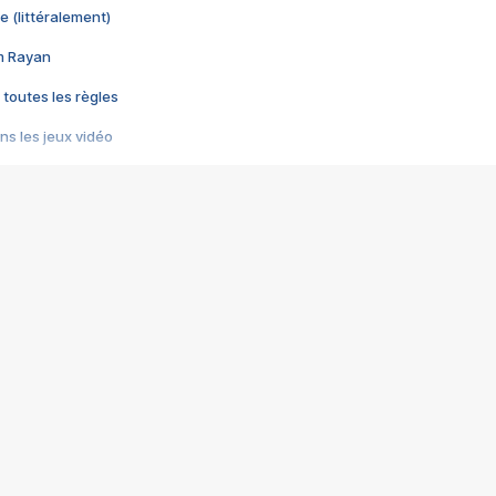
e (littéralement)
im Rayan
 toutes les règles
s les jeux vidéo
us choquant de Rockstar ? - Le scandale BULLY
e plus moche de Steam
du RÊVE tourne au CAUCHEMAR
pendant 8 heures
it… à tort
umiliés par un jeu vidéo
ire - Final Fantasy 8
ti un empire - Age of Empires
story DOFUS