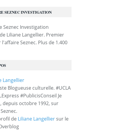
RE SEZNEC INVESTIGATION
de Liliane Langellier. Premier
 l'affaire Seznec. Plus de 1.400
POS
iste Blogueuse culturelle. #UCLA
LExpress #PublicisConseil Je
e, depuis octobre 1992, sur
e Seznec.
profil de
Liliane Langellier
sur le
 Overblog