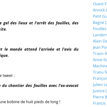
Ouest-F
Annick 
Petit G
Bagne
(
 gel des lieux et l'arrêt des fouilles, des
Fouilles
ite.
Lander
Alain D
Jean Po
 le monde attend l'arrivée et l'avis du
Traon A
ique.
Anne-So
Machine
Traou 
 tweet :
Françoi
Julien 
 du chantier des fouilles avec l'ex-avocat
Justice
(
Pierre 
une bobine de huit pieds de long !
Francis