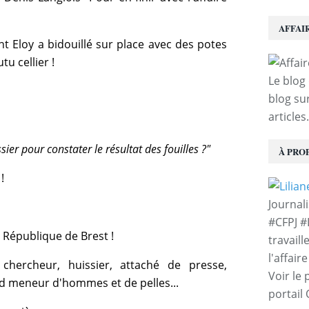
AFFAI
t Eloy a bidouillé sur place avec des potes
u cellier !
Le blog 
blog sur
articles.
issier pour constater le résultat des fouilles ?"
À PRO
!
Journal
#CFPJ #
 République de Brest !
travaill
l'affair
chercheur, huissier, attaché de presse,
Voir le 
and meneur d'hommes et de pelles...
portail