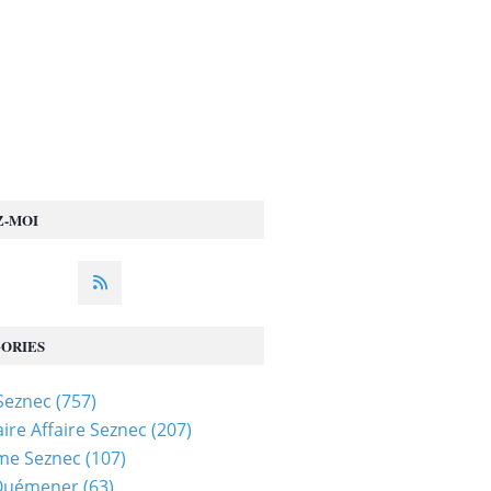
Z-MOI
ORIES
 Seznec
(757)
ire Affaire Seznec
(207)
me Seznec
(107)
 Quémener
(63)