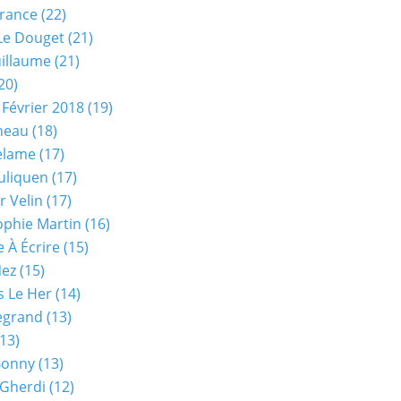
rance
(22)
Le Douget
(21)
uillaume
(21)
20)
 Février 2018
(19)
neau
(18)
elame
(17)
uliquen
(17)
r Velin
(17)
phie Martin
(16)
 À Écrire
(15)
Nez
(15)
s Le Her
(14)
Legrand
(13)
13)
Bonny
(13)
 Gherdi
(12)