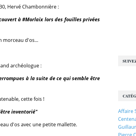
 30, Hervé Chambonnière :
ouvert à #Morlaix lors des fouilles privées
n morceau d'os...
SUIVE
rand archéologue :
terrompues à la suite de ce qui semble être
CATÉG
enable, cette fois !
Affaire
'être inventorié"
Centena
eau d'os avec une petite mallette.
Guillau
Pierre