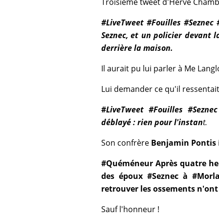
Troisième tweet d'Hervé Chamb
#LiveTweet #Fouilles #Seznec #
Seznec, et un policier devant l
derrière la maison.
Il aurait pu lui parler à Me Langl
Lui demander ce qu'il ressentait 
#
LiveTweet #Fouilles #Sezne
déblayé : rien pour l'instan
t.
Son confrère
Benjamin Pontis
#Quéméneur Après quatre heu
des époux #Seznec à #Morlai
retrouver les ossements n'ont
Sauf l'honneur !