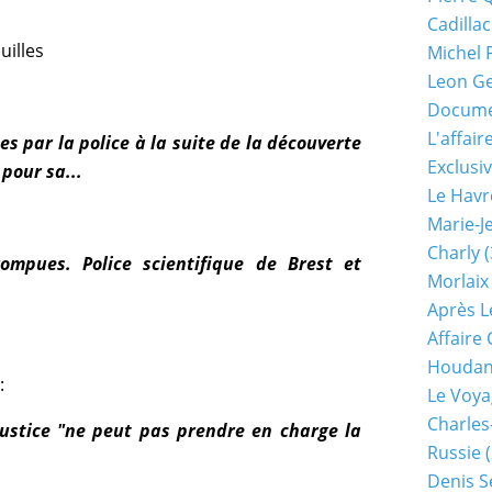
Cadillac
uilles
Michel 
Leon G
Documen
L'affair
es par la police à la suite de la découverte
Exclusiv
pour sa...
Le Havr
Marie-J
Charly
(
rompues. Police scientifique de Brest et
Morlaix
Après L
Affaire
Houda
:
Le Voya
Charles
Justice "ne peut pas prendre en charge la
Russie
(
Denis S