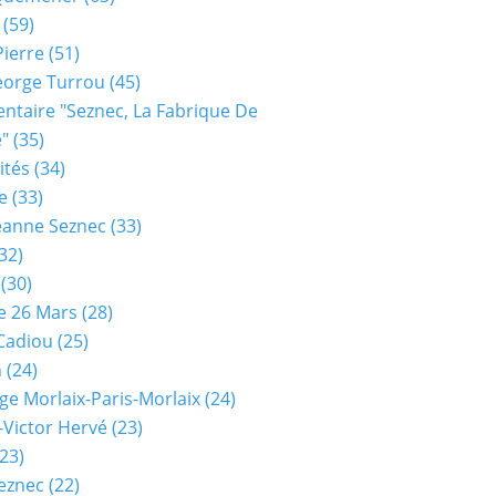
(59)
Pierre
(51)
eorge Turrou
(45)
taire "seznec, La Fabrique De
e"
(35)
ités
(34)
e
(33)
eanne Seznec
(33)
32)
(30)
e 26 Mars
(28)
 Cadiou
(25)
n
(24)
ge Morlaix-Paris-Morlaix
(24)
-Victor Hervé
(23)
23)
eznec
(22)