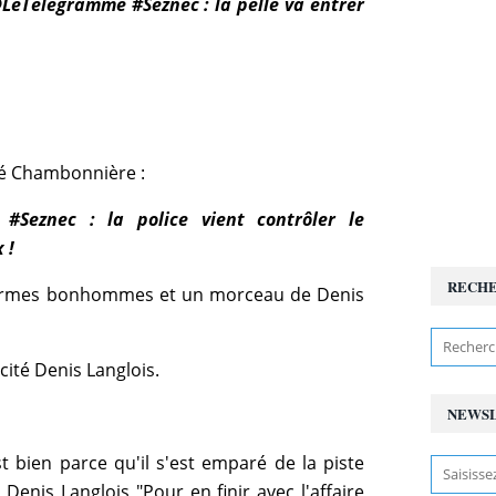
LeTelegramme #Seznec : la pelle va entrer
é Chambonnière :
 #Seznec : la police vient contrôler le
 !
RECH
armes bonhommes et un morceau de Denis
cité Denis Langlois.
NEWS
st bien parce qu'il s'est emparé de la piste
 Denis Langlois "Pour en finir avec l'affaire