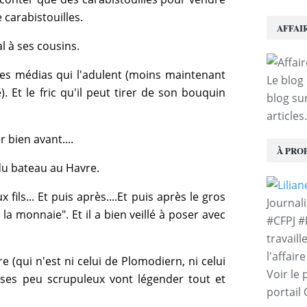
 carabistouilles.
AFFAI
al à ses cousins.
Les médias qui l'adulent (moins maintenant
Le blog 
Et le fric qu'il peut tirer de son bouquin
blog sur
articles.
 bien avant....
À PRO
du bateau au Havre.
 fils... Et puis après....Et puis après le gros
Journal
i la monnaie". Et il a bien veillé à poser avec
#CFPJ #
travaill
l'affair
 (qui n'est ni celui de Plomodiern, ni celui
Voir le 
ises peu scrupuleux vont légender tout et
portail