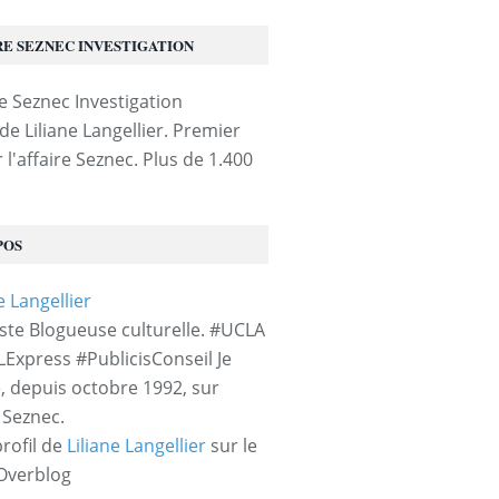
RE SEZNEC INVESTIGATION
de Liliane Langellier. Premier
 l'affaire Seznec. Plus de 1.400
POS
iste Blogueuse culturelle. #UCLA
LExpress #PublicisConseil Je
e, depuis octobre 1992, sur
e Seznec.
profil de
Liliane Langellier
sur le
 Overblog