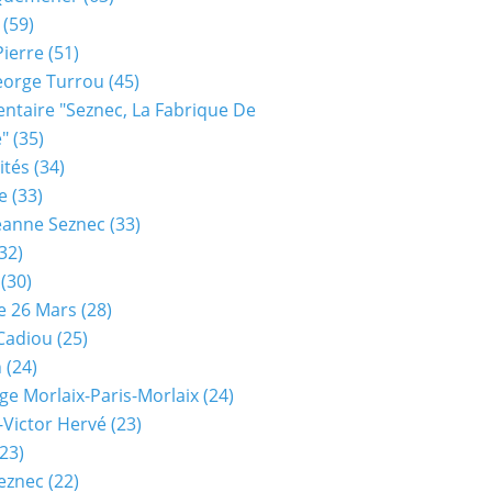
(59)
Pierre
(51)
eorge Turrou
(45)
taire "seznec, La Fabrique De
e"
(35)
ités
(34)
e
(33)
eanne Seznec
(33)
32)
(30)
e 26 Mars
(28)
 Cadiou
(25)
n
(24)
ge Morlaix-Paris-Morlaix
(24)
-Victor Hervé
(23)
23)
eznec
(22)