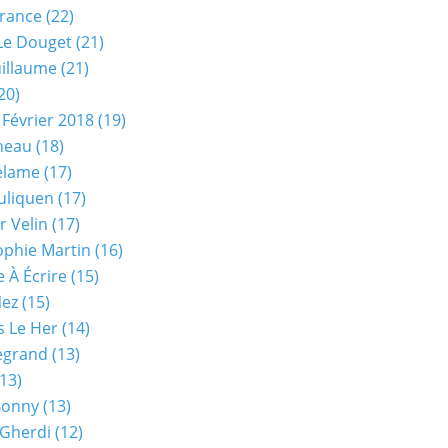
rance
(22)
Le Douget
(21)
uillaume
(21)
20)
 Février 2018
(19)
neau
(18)
elame
(17)
uliquen
(17)
r Velin
(17)
phie Martin
(16)
 À Écrire
(15)
Nez
(15)
s Le Her
(14)
Legrand
(13)
13)
Bonny
(13)
 Gherdi
(12)