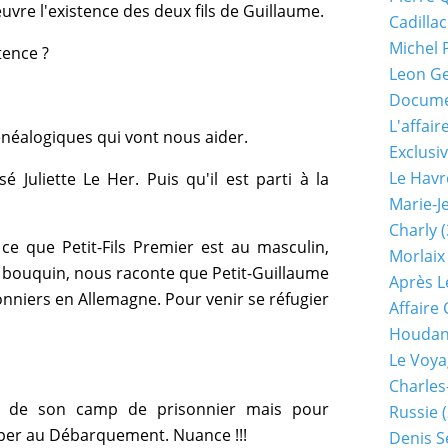
uvre l'existence des deux fils de Guillaume.
Cadillac
Michel 
tence ?
Leon G
Documen
L'affair
énéalogiques qui vont nous aider.
Exclusiv
Le Havr
 Juliette Le Her. Puis qu'il est parti à la
Marie-J
Charly
(
 ce que Petit-Fils Premier est au masculin,
Morlaix
n bouquin, nous raconte que Petit-Guillaume
Après L
nniers en Allemagne. Pour venir se réfugier
Affaire
Houda
Le Voya
Charles
é de son camp de prisonnier mais pour
Russie
(
ciper au Débarquement. Nuance !!!
Denis S