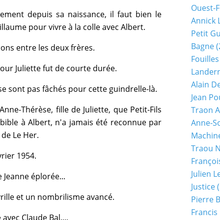
Ouest-F
ement depuis sa naissance, il faut bien le
Annick 
llaume pour vivre à la colle avec Albert.
Petit G
Bagne
(
tions entre les deux frères.
Fouilles
ur Juliette fut de courte durée.
Lander
Alain D
e sont pas fâchés pour cette guindrelle-là.
Jean Po
nne-Thérèse, fille de Juliette, que Petit-Fils
Traon A
bible à Albert, n'a jamais été reconnue par
Anne-So
 de Le Her.
Machine
Traou 
rier 1954.
Françoi
Julien 
 Jeanne éplorée...
Justice
(
 vrille et un nombrilisme avancé.
Pierre 
Francis
avec Claude Bal....