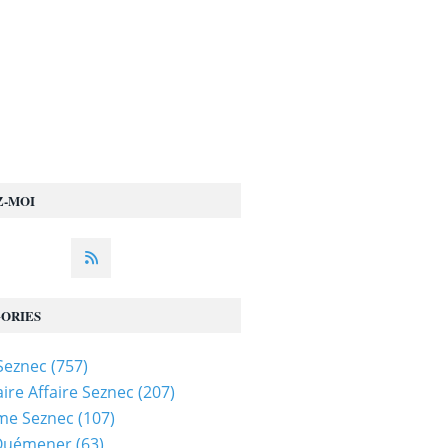
Z-MOI
ORIES
 Seznec
(757)
ire Affaire Seznec
(207)
me Seznec
(107)
 Quémener
(63)